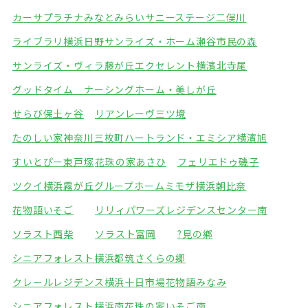
カーサプラチナみなとみらい
サニーステージ二俣川
ライブラリ横浜日野
サンライズ・ホーム瀬谷市民の森
サンライズ・ヴィラ藤が丘
エクセレント横濱北寺尾
グッドタイム ナーシングホーム・美しが丘
せらび保土ヶ谷
リアンレーヴ三ツ境
たのしい家神奈川三枚町
ハートランド・エミシア横濱旭
すいとぴー東戸塚
花珠の家あさひ
フェリエドゥ磯子
ツクイ横浜霧が丘グループホーム
ミモザ横浜朝比奈
花物語いそご
リリィパワーズレジデンスセンター南
ソラスト西柴
ソラスト富岡
?見の鄕
シニアフォレスト横浜都筑
さくらの郷
クレールレジデンス横浜十日市場
花物語みなみ
シニアフォレスト横浜南
花珠の家いそご南