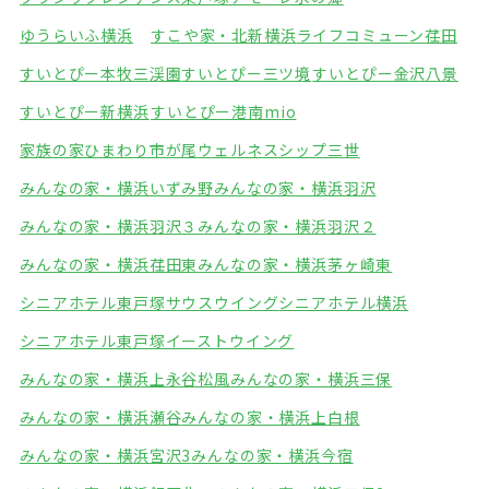
ゆうらいふ横浜
すこや家・北新横浜
ライフコミューン荏田
すいとぴー本牧三渓園
すいとぴー三ツ境
すいとぴー金沢八景
すいとぴー新横浜
すいとぴー港南mio
家族の家ひまわり市が尾
ウェルネスシップ三世
みんなの家・横浜いずみ野
みんなの家・横浜羽沢
みんなの家・横浜羽沢３
みんなの家・横浜羽沢２
みんなの家・横浜荏田東
みんなの家・横浜茅ヶ崎東
シニアホテル東戸塚サウスウイング
シニアホテル横浜
シニアホテル東戸塚イーストウイング
みんなの家・横浜上永谷松風
みんなの家・横浜三保
みんなの家・横浜瀬谷
みんなの家・横浜上白根
みんなの家・横浜宮沢3
みんなの家・横浜今宿