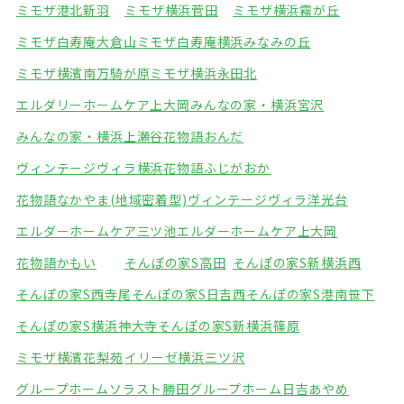
ミモザ港北新羽
ミモザ横浜菅田
ミモザ横浜霧が丘
ミモザ白寿庵大倉山
ミモザ白寿庵横浜みなみの丘
ミモザ横濱南万騎が原
ミモザ横浜永田北
エルダリーホームケア上大岡
みんなの家・横浜宮沢
みんなの家・横浜上瀬谷
花物語おんだ
ヴィンテージヴィラ横浜
花物語ふじがおか
花物語なかやま(地域密着型)
ヴィンテージヴィラ洋光台
エルダーホームケア三ツ池
エルダーホームケア上大岡
花物語かもい
そんぽの家S高田
そんぽの家S新横浜西
そんぽの家S西寺尾
そんぽの家S日吉西
そんぽの家S港南笹下
そんぽの家S横浜神大寺
そんぽの家S新横浜篠原
ミモザ横濱花梨苑
イリーゼ横浜三ツ沢
グループホームソラスト勝田
グループホーム日吉あやめ