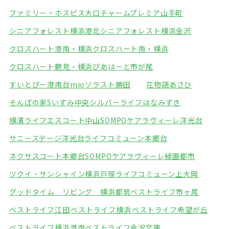
ファミリー・ホスピス大口
チャームプレミア山手町
シニアフォレスト横浜港北
シニアフォレスト横浜金沢
クロスハート港南・横浜
クロスハート南・横浜
クロスハート鶴見・横浜
ぴあはーと市が尾
すいとぴー港南台mio
ソラスト勝田
花物語あさひ
そんぽの家Sいずみ中央
シルバーライフはなみずき
横濱ライフエスコート中山
SOMPOケアラヴィーレ洋光台
サニーステージ洋光台
ライフコミューン本郷台
ネクサスコート本郷台
SOMPOケアラヴィーレ緑園都市
ツクイ・サンシャイン横浜戸塚
ライフコミューン上大岡
グッドタイム リビング 横浜都筑
ベストライフ市ヶ尾
ベストライフ江田
ベストライフ横浜
ベストライフ希望が丘
ベストライフ横浜港南
ベストライフ金沢文庫