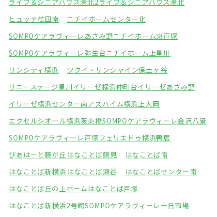
ライフ＆シニアハウス港北2
ライフ＆シニアハウス港北
ヒュッテ荏田南
ニチイホームセンター北
SOMPOケアラヴィーレあざみ野
ニチイホーム東戸塚
SOMPOケアラヴィーレ弥生台
ニチイホーム上星川
サンシティ横浜
ツクイ・サンシャイン保土ヶ谷
サニーステージ星川
イリーゼ横浜仲町台
イリーゼあざみ野
イリーゼ横浜センター南
アズハイム横浜上大岡
エクセルシオール横浜阪東橋
SOMPOケアラヴィーレ金沢八景
SOMPOケアラヴィーレ戸塚
フェリエドゥ横浜鴨居
ぴあはーと藤が丘
はなことば鶴見
はなことば南
はなことば新横浜
はなことば瀬谷
はなことばセンター南
はなことば丘の上ホーム
はなことば戸塚
はなことば新横浜2号館
SOMPOケアラヴィーレ十日市場