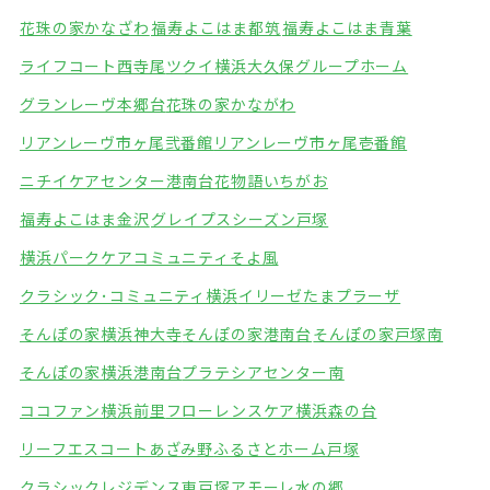
花珠の家かなざわ
福寿よこはま都筑
福寿よこはま青葉
ライフコート西寺尾
ツクイ横浜大久保グループホーム
グランレーヴ本郷台
花珠の家かながわ
リアンレーヴ市ヶ尾弐番館
リアンレーヴ市ヶ尾壱番館
ニチイケアセンター港南台
花物語いちがお
福寿よこはま金沢
グレイプスシーズン戸塚
横浜パークケアコミュニティそよ風
クラシック･コミュニティ横浜
イリーゼたまプラーザ
そんぽの家横浜神大寺
そんぽの家港南台
そんぽの家戸塚南
そんぽの家横浜港南台
プラテシアセンター南
ココファン横浜前里
フローレンスケア横浜森の台
リーフエスコートあざみ野
ふるさとホーム戸塚
クラシックレジデンス東戸塚
アモーレ水の郷