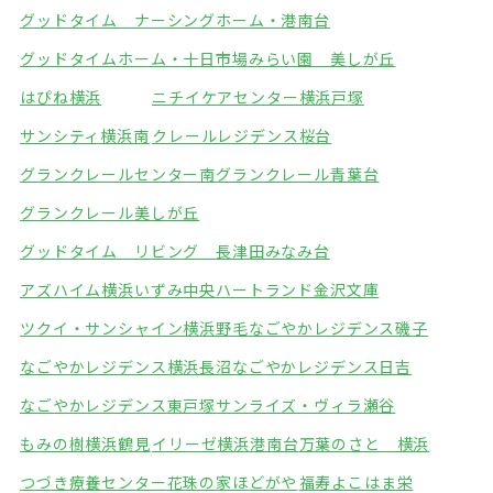
グッドタイム ナーシングホーム・港南台
グッドタイムホーム・十日市場
みらい園 美しが丘
はぴね横浜
ニチイケアセンター横浜戸塚
サンシティ横浜南
クレールレジデンス桜台
グランクレールセンター南
グランクレール青葉台
グランクレール美しが丘
グッドタイム リビング 長津田みなみ台
アズハイム横浜いずみ中央
ハートランド金沢文庫
ツクイ・サンシャイン横浜野毛
なごやかレジデンス磯子
なごやかレジデンス横浜長沼
なごやかレジデンス日吉
なごやかレジデンス東戸塚
サンライズ・ヴィラ瀬谷
もみの樹横浜鶴見
イリーゼ横浜港南台
万葉のさと 横浜
つづき療養センター
花珠の家ほどがや
福寿よこはま栄