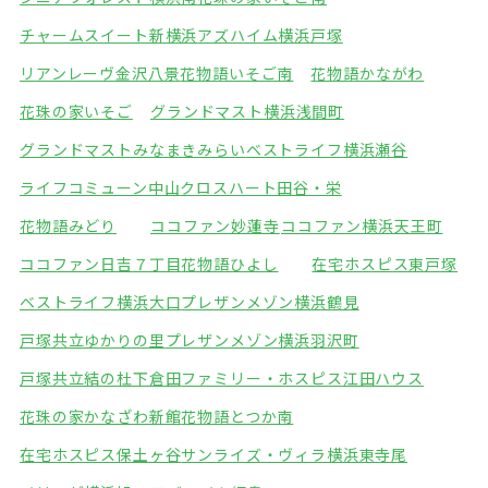
チャームスイート新横浜
アズハイム横浜戸塚
リアンレーヴ金沢八景
花物語いそご南
花物語かながわ
花珠の家いそご
グランドマスト横浜浅間町
グランドマストみなまきみらい
ベストライフ横浜瀬谷
ライフコミューン中山
クロスハート田谷・栄
花物語みどり
ココファン妙蓮寺
ココファン横浜天王町
ココファン日吉７丁目
花物語ひよし
在宅ホスピス東戸塚
ベストライフ横浜大口
プレザンメゾン横浜鶴見
戸塚共立ゆかりの里
プレザンメゾン横浜羽沢町
戸塚共立結の杜下倉田
ファミリー・ホスピス江田ハウス
花珠の家かなざわ新館
花物語とつか南
在宅ホスピス保土ヶ谷
サンライズ・ヴィラ横浜東寺尾