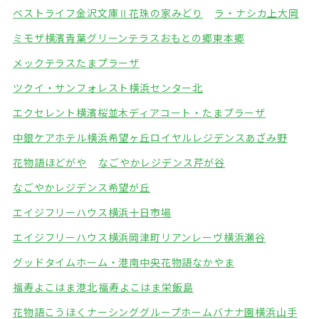
ベストライフ金沢文庫Ⅱ
花珠の家みどり
ラ・ナシカ上大岡
ミモザ横濱青葉グリーンテラス
おもとの郷東本郷
メックテラスたまプラーザ
ツクイ・サンフォレスト横浜センター北
エクセレント横濱桜並木
ディアコート・たまプラーザ
中銀ケアホテル横浜希望ヶ丘
ロイヤルレジデンスあざみ野
花物語ほどがや
なごやかレジデンス芹が谷
なごやかレジデンス希望が丘
エイジフリーハウス横浜十日市場
エイジフリーハウス横浜岡津町
リアンレーヴ横浜瀬谷
グッドタイムホーム・港南中央
花物語なかやま
福寿よこはま港北
福寿よこはま栄飯島
花物語こうほくナーシング
グループホームバナナ園横浜山手