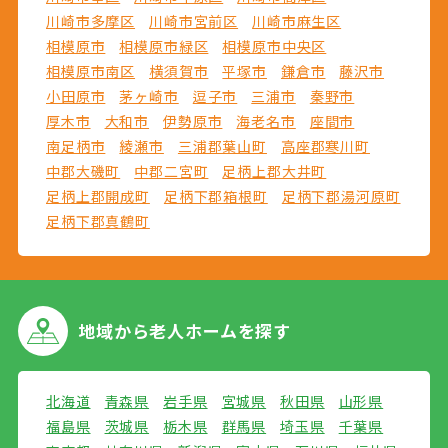
川崎市多摩区
川崎市宮前区
川崎市麻生区
相模原市
相模原市緑区
相模原市中央区
相模原市南区
横須賀市
平塚市
鎌倉市
藤沢市
小田原市
茅ヶ崎市
逗子市
三浦市
秦野市
厚木市
大和市
伊勢原市
海老名市
座間市
南足柄市
綾瀬市
三浦郡葉山町
高座郡寒川町
中郡大磯町
中郡二宮町
足柄上郡大井町
足柄上郡開成町
足柄下郡箱根町
足柄下郡湯河原町
足柄下郡真鶴町
地域から
老人ホームを探す
北海道
青森県
岩手県
宮城県
秋田県
山形県
福島県
茨城県
栃木県
群馬県
埼玉県
千葉県