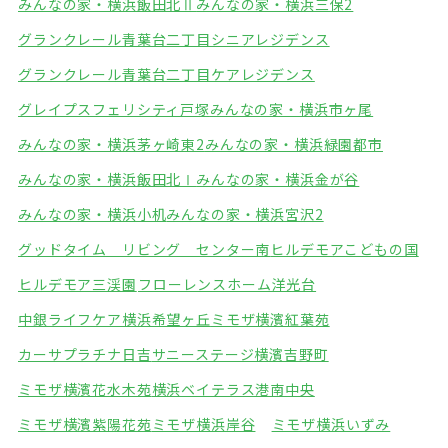
みんなの家・横浜飯田北Ⅱ
みんなの家・横浜三保2
グランクレール青葉台二丁目シニアレジデンス
グランクレール青葉台二丁目ケアレジデンス
グレイプスフェリシティ戸塚
みんなの家・横浜市ヶ尾
みんなの家・横浜茅ヶ崎東2
みんなの家・横浜緑園都市
みんなの家・横浜飯田北Ⅰ
みんなの家・横浜金が谷
みんなの家・横浜小机
みんなの家・横浜宮沢2
グッドタイム リビング センター南
ヒルデモアこどもの国
ヒルデモア三渓園
フローレンスホーム洋光台
中銀ライフケア横浜希望ヶ丘
ミモザ横濱紅葉苑
カーサプラチナ日吉
サニーステージ横濱吉野町
ミモザ横濱花水木苑
横浜ベイテラス港南中央
ミモザ横濱紫陽花苑
ミモザ横浜岸谷
ミモザ横浜いずみ