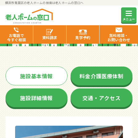
横浜市青葉区の老人ホームの検索は老人ホームの窓口へ
グッドタイムホーム・青葉田奈
メニュー
お電話で
無料相談・
資料
請求
見学
予約
今すぐ相談
お問い合わせ
施設基本情報
料金介護医療体制
施設詳細情報
交通・アクセス