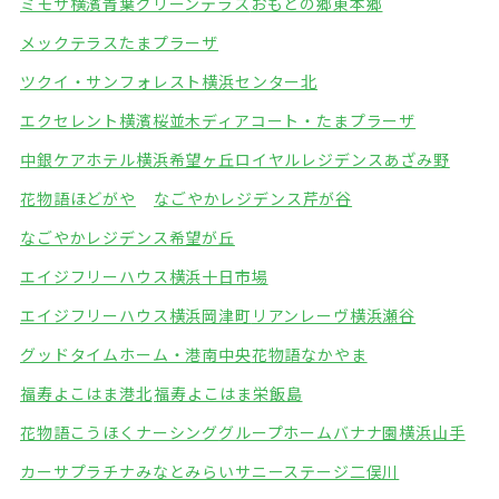
ミモザ横濱青葉グリーンテラス
おもとの郷東本郷
メックテラスたまプラーザ
ツクイ・サンフォレスト横浜センター北
エクセレント横濱桜並木
ディアコート・たまプラーザ
中銀ケアホテル横浜希望ヶ丘
ロイヤルレジデンスあざみ野
花物語ほどがや
なごやかレジデンス芹が谷
なごやかレジデンス希望が丘
エイジフリーハウス横浜十日市場
エイジフリーハウス横浜岡津町
リアンレーヴ横浜瀬谷
グッドタイムホーム・港南中央
花物語なかやま
福寿よこはま港北
福寿よこはま栄飯島
花物語こうほくナーシング
グループホームバナナ園横浜山手
カーサプラチナみなとみらい
サニーステージ二俣川