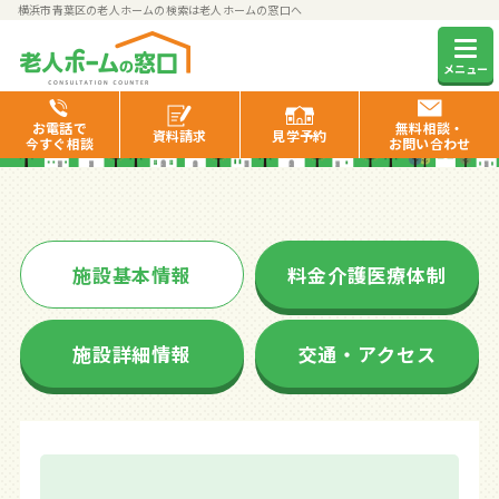
横浜市青葉区の老人ホームの検索は老人ホームの窓口へ
フローレンスケア美しが丘
メニュー
お電話で
無料相談・
資料
請求
見学
予約
今すぐ相談
お問い合わせ
施設基本情報
料金介護医療体制
施設詳細情報
交通・アクセス