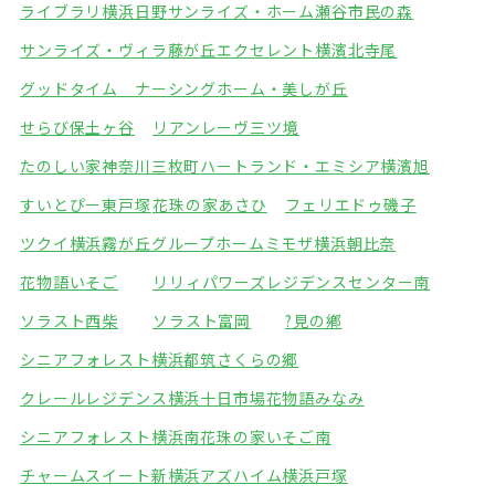
ライブラリ横浜日野
サンライズ・ホーム瀬谷市民の森
サンライズ・ヴィラ藤が丘
エクセレント横濱北寺尾
グッドタイム ナーシングホーム・美しが丘
せらび保土ヶ谷
リアンレーヴ三ツ境
たのしい家神奈川三枚町
ハートランド・エミシア横濱旭
すいとぴー東戸塚
花珠の家あさひ
フェリエドゥ磯子
ツクイ横浜霧が丘グループホーム
ミモザ横浜朝比奈
花物語いそご
リリィパワーズレジデンスセンター南
ソラスト西柴
ソラスト富岡
?見の鄕
シニアフォレスト横浜都筑
さくらの郷
クレールレジデンス横浜十日市場
花物語みなみ
シニアフォレスト横浜南
花珠の家いそご南
チャームスイート新横浜
アズハイム横浜戸塚