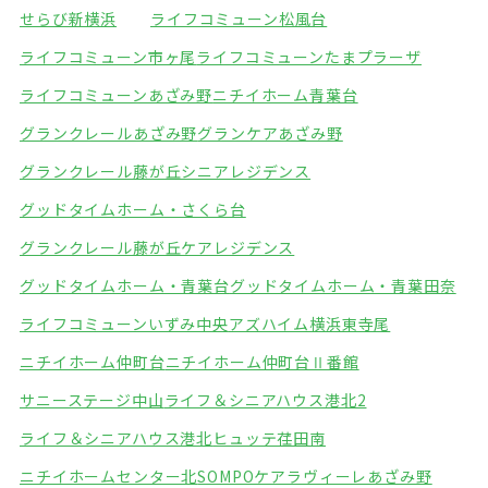
せらび新横浜
ライフコミューン松風台
ライフコミューン市ヶ尾
ライフコミューンたまプラーザ
ライフコミューンあざみ野
ニチイホーム青葉台
グランクレールあざみ野
グランケアあざみ野
グランクレール藤が丘シニアレジデンス
グッドタイムホーム・さくら台
グランクレール藤が丘ケアレジデンス
グッドタイムホーム・青葉台
グッドタイムホーム・青葉田奈
ライフコミューンいずみ中央
アズハイム横浜東寺尾
ニチイホーム仲町台
ニチイホーム仲町台Ⅱ番館
サニーステージ中山
ライフ＆シニアハウス港北2
ライフ＆シニアハウス港北
ヒュッテ荏田南
ニチイホームセンター北
SOMPOケアラヴィーレあざみ野