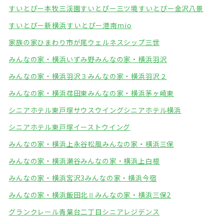
すいとぴー本牧三渓園
すいとぴー三ツ境
すいとぴー金沢八景
すいとぴー新横浜
すいとぴー港南mio
家族の家ひまわり市が尾
ウェルネスシップ三世
みんなの家・横浜いずみ野
みんなの家・横浜羽沢
みんなの家・横浜羽沢３
みんなの家・横浜羽沢２
みんなの家・横浜荏田東
みんなの家・横浜茅ヶ崎東
シニアホテル東戸塚サウスウイング
シニアホテル横浜
シニアホテル東戸塚イーストウイング
みんなの家・横浜上永谷松風
みんなの家・横浜三保
みんなの家・横浜瀬谷
みんなの家・横浜上白根
みんなの家・横浜宮沢3
みんなの家・横浜今宿
みんなの家・横浜飯田北Ⅱ
みんなの家・横浜三保2
グランクレール青葉台二丁目シニアレジデンス