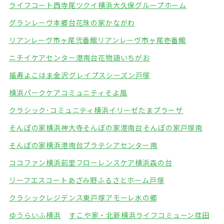
ライフコート西寺尾
ツクイ横浜大久保グループホーム
グランレーヴ本郷台
花珠の家かながわ
リアンレーヴ市ヶ尾弐番館
リアンレーヴ市ヶ尾壱番館
ニチイケアセンター港南台
花物語いちがお
福寿よこはま金沢
グレイプスシーズン戸塚
横浜パークケアコミュニティそよ風
クラシック･コミュニティ横浜
イリーゼたまプラーザ
そんぽの家横浜神大寺
そんぽの家港南台
そんぽの家戸塚南
そんぽの家横浜港南台
プラテシアセンター南
ココファン横浜前里
フローレンスケア横浜森の台
リーフエスコートあざみ野
ふるさとホーム戸塚
クラシックレジデンス東戸塚
アモーレ水の郷
ゆうらいふ横浜
すこや家・北新横浜
ライフコミューン荏田