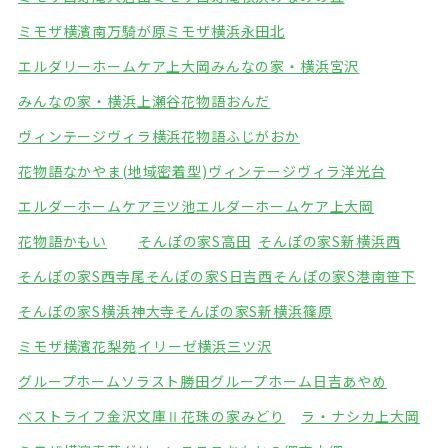
ミモザ横濱南万騎が原
ミモザ横浜永田北
エルダリーホームケア上大岡
みんなの家・横浜宮沢
みんなの家・横浜上瀬谷
花物語おんだ
ヴィンテージヴィラ横浜
花物語ふじがおか
花物語なかやま(地域密着型)
ヴィンテージヴィラ洋光台
エルダーホームケア三ツ池
エルダーホームケア上大岡
花物語かもい
そんぽの家S高田
そんぽの家S新横浜西
そんぽの家S西寺尾
そんぽの家S日吉西
そんぽの家S港南笹下
そんぽの家S横浜神大寺
そんぽの家S新横浜篠原
ミモザ横濱花梨苑
イリーゼ横浜三ツ沢
グループホームソラスト勝田
グループホーム日吉あやめ
ベストライフ金沢文庫Ⅱ
花珠の家みどり
ラ・ナシカ上大岡