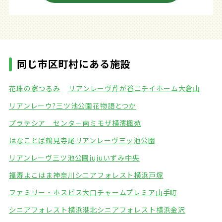
同じ市区町村にある施設
花珠の家つるみ
リアンレーヴ芹が谷
ニチイホーム大倉山
リアンレーウ?三ツ池公園
花物語とつか
プラテシア センター南
ミモザ横濱楓苑
はなことば鶴見寺尾
リアンレーヴ三ッ池公園
リアンレーヴ三ツ池公園
jujuいずみ中央
福寿よこはま神奈川
シニアフォレスト横浜戸塚
ファミリー・ホスピス大口
チャームプレミア山手町
シニアフォレスト横浜港北
シニアフォレスト横浜金沢