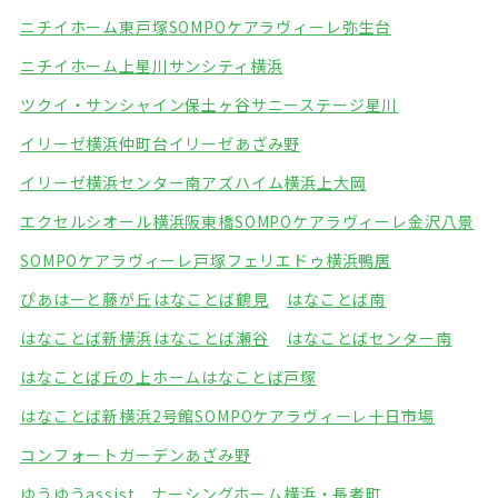
ニチイホーム東戸塚
SOMPOケアラヴィーレ弥生台
ニチイホーム上星川
サンシティ横浜
ツクイ・サンシャイン保土ヶ谷
サニーステージ星川
イリーゼ横浜仲町台
イリーゼあざみ野
イリーゼ横浜センター南
アズハイム横浜上大岡
エクセルシオール横浜阪東橋
SOMPOケアラヴィーレ金沢八景
SOMPOケアラヴィーレ戸塚
フェリエドゥ横浜鴨居
ぴあはーと藤が丘
はなことば鶴見
はなことば南
はなことば新横浜
はなことば瀬谷
はなことばセンター南
はなことば丘の上ホーム
はなことば戸塚
はなことば新横浜2号館
SOMPOケアラヴィーレ十日市場
コンフォートガーデンあざみ野
ゆうゆうassist ナーシングホーム横浜・長者町