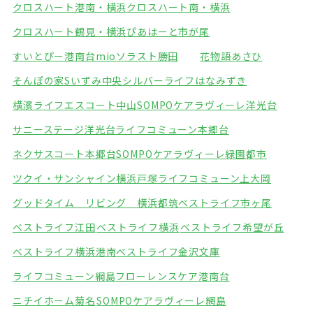
クロスハート港南・横浜
クロスハート南・横浜
クロスハート鶴見・横浜
ぴあはーと市が尾
すいとぴー港南台mio
ソラスト勝田
花物語あさひ
そんぽの家Sいずみ中央
シルバーライフはなみずき
横濱ライフエスコート中山
SOMPOケアラヴィーレ洋光台
サニーステージ洋光台
ライフコミューン本郷台
ネクサスコート本郷台
SOMPOケアラヴィーレ緑園都市
ツクイ・サンシャイン横浜戸塚
ライフコミューン上大岡
グッドタイム リビング 横浜都筑
ベストライフ市ヶ尾
ベストライフ江田
ベストライフ横浜
ベストライフ希望が丘
ベストライフ横浜港南
ベストライフ金沢文庫
ライフコミューン綱島
フローレンスケア港南台
ニチイホーム菊名
SOMPOケアラヴィーレ網島