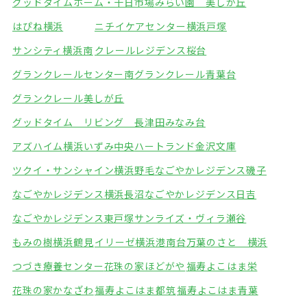
グッドタイムホーム・十日市場
みらい園 美しが丘
はぴね横浜
ニチイケアセンター横浜戸塚
サンシティ横浜南
クレールレジデンス桜台
グランクレールセンター南
グランクレール青葉台
グランクレール美しが丘
グッドタイム リビング 長津田みなみ台
アズハイム横浜いずみ中央
ハートランド金沢文庫
ツクイ・サンシャイン横浜野毛
なごやかレジデンス磯子
なごやかレジデンス横浜長沼
なごやかレジデンス日吉
なごやかレジデンス東戸塚
サンライズ・ヴィラ瀬谷
もみの樹横浜鶴見
イリーゼ横浜港南台
万葉のさと 横浜
つづき療養センター
花珠の家ほどがや
福寿よこはま栄
花珠の家かなざわ
福寿よこはま都筑
福寿よこはま青葉