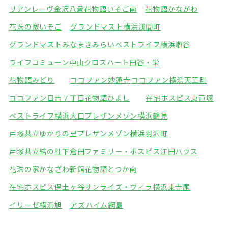
リアンレーヴ金沢八景
花物語いそご南
花物語かながわ
花珠の家いそご
グランドマスト横浜浅間町
グランドマストみなまきみらい
ベストライフ横浜瀬谷
ライフコミューン中山
クロスハート田谷・栄
花物語みどり
ココファン妙蓮寺
ココファン横浜天王町
ココファン日吉７丁目
花物語ひよし
在宅ホスピス東戸塚
ベストライフ横浜大口
プレザンメゾン横浜鶴見
戸塚共立ゆかりの里
プレザンメゾン横浜羽沢町
戸塚共立結の杜下倉田
ファミリー・ホスピス江田ハウス
花珠の家かなざわ新館
花物語とつか南
在宅ホスピス保土ヶ谷
サンライズ・ヴィラ横浜東寺尾
イリーゼ横浜旭
アズハイム綱島