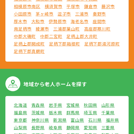
相模原市南区
横須賀市
平塚市
鎌倉市
藤沢市
小田原市
茅ヶ崎市
逗子市
三浦市
秦野市
厚木市
大和市
伊勢原市
海老名市
座間市
南足柄市
綾瀬市
三浦郡葉山町
高座郡寒川町
中郡大磯町
中郡二宮町
足柄上郡大井町
足柄上郡開成町
足柄下郡箱根町
足柄下郡湯河原町
足柄下郡真鶴町
地域から
老人ホームを探す
北海道
青森県
岩手県
宮城県
秋田県
山形県
福島県
茨城県
栃木県
群馬県
埼玉県
千葉県
東京都
神奈川県
新潟県
富山県
石川県
福井県
山梨県
長野県
岐阜県
静岡県
愛知県
三重県