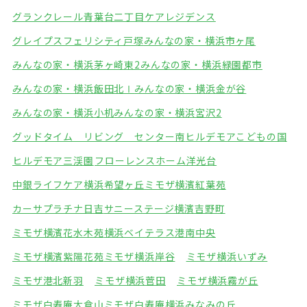
グランクレール青葉台二丁目ケアレジデンス
グレイプスフェリシティ戸塚
みんなの家・横浜市ヶ尾
みんなの家・横浜茅ヶ崎東2
みんなの家・横浜緑園都市
みんなの家・横浜飯田北Ⅰ
みんなの家・横浜金が谷
みんなの家・横浜小机
みんなの家・横浜宮沢2
グッドタイム リビング センター南
ヒルデモアこどもの国
ヒルデモア三渓園
フローレンスホーム洋光台
中銀ライフケア横浜希望ヶ丘
ミモザ横濱紅葉苑
カーサプラチナ日吉
サニーステージ横濱吉野町
ミモザ横濱花水木苑
横浜ベイテラス港南中央
ミモザ横濱紫陽花苑
ミモザ横浜岸谷
ミモザ横浜いずみ
ミモザ港北新羽
ミモザ横浜菅田
ミモザ横浜霧が丘
ミモザ白寿庵大倉山
ミモザ白寿庵横浜みなみの丘