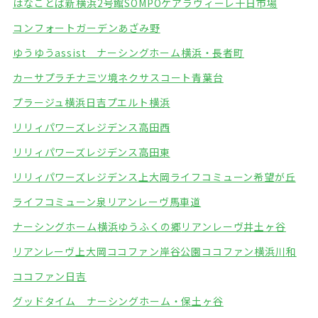
はなことば新横浜2号館
SOMPOケアラヴィーレ十日市場
コンフォートガーデンあざみ野
ゆうゆうassist ナーシングホーム横浜・長者町
カーサプラチナ三ツ境
ネクサスコート青葉台
プラージュ横浜日吉
プエルト横浜
リリィパワーズレジデンス高田西
リリィパワーズレジデンス高田東
リリィパワーズレジデンス上大岡
ライフコミューン希望が丘
ライフコミューン泉
リアンレーヴ馬車道
ナーシングホーム横浜ゆうふくの郷
リアンレーヴ井土ヶ谷
リアンレーヴ上大岡
ココファン岸谷公園
ココファン横浜川和
ココファン日吉
グッドタイム ナーシングホーム・保土ヶ谷