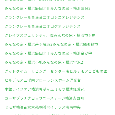
みんなの家・横浜飯田北Ⅱ
みんなの家・横浜三保2
グランクレール青葉台二丁目シニアレジデンス
グランクレール青葉台二丁目ケアレジデンス
グレイプスフェリシティ戸塚
みんなの家・横浜市ヶ尾
みんなの家・横浜茅ヶ崎東2
みんなの家・横浜緑園都市
みんなの家・横浜飯田北Ⅰ
みんなの家・横浜金が谷
みんなの家・横浜小机
みんなの家・横浜宮沢2
グッドタイム リビング センター南
ヒルデモアこどもの国
ヒルデモア三渓園
フローレンスホーム洋光台
中銀ライフケア横浜希望ヶ丘
ミモザ横濱紅葉苑
カーサプラチナ日吉
サニーステージ横濱吉野町
ミモザ横濱花水木苑
横浜ベイテラス港南中央