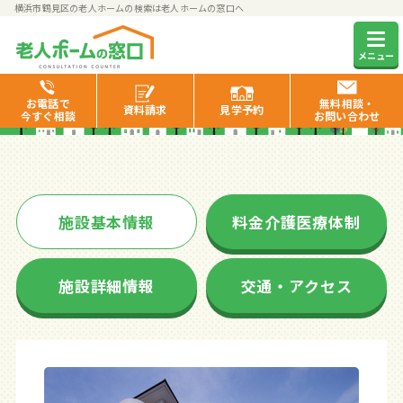
横浜市鶴見区の老人ホームの検索は老人ホームの窓口へ
アズハイム横浜東寺尾
メニュー
お電話で
無料相談・
資料
請求
見学
予約
今すぐ相談
お問い合わせ
施設基本情報
料金介護医療体制
施設詳細情報
交通・アクセス