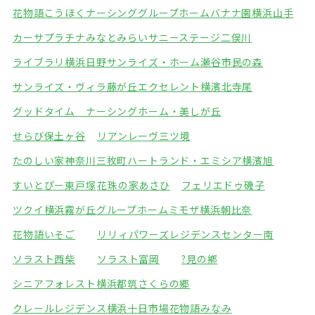
花物語こうほくナーシング
グループホームバナナ園横浜山手
カーサプラチナみなとみらい
サニーステージ二俣川
ライブラリ横浜日野
サンライズ・ホーム瀬谷市民の森
サンライズ・ヴィラ藤が丘
エクセレント横濱北寺尾
グッドタイム ナーシングホーム・美しが丘
せらび保土ヶ谷
リアンレーヴ三ツ境
たのしい家神奈川三枚町
ハートランド・エミシア横濱旭
すいとぴー東戸塚
花珠の家あさひ
フェリエドゥ磯子
ツクイ横浜霧が丘グループホーム
ミモザ横浜朝比奈
花物語いそご
リリィパワーズレジデンスセンター南
ソラスト西柴
ソラスト富岡
?見の鄕
シニアフォレスト横浜都筑
さくらの郷
クレールレジデンス横浜十日市場
花物語みなみ