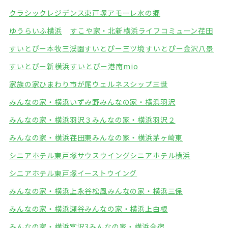
クラシックレジデンス東戸塚
アモーレ水の郷
ゆうらいふ横浜
すこや家・北新横浜
ライフコミューン荏田
すいとぴー本牧三渓園
すいとぴー三ツ境
すいとぴー金沢八景
すいとぴー新横浜
すいとぴー港南mio
家族の家ひまわり市が尾
ウェルネスシップ三世
みんなの家・横浜いずみ野
みんなの家・横浜羽沢
みんなの家・横浜羽沢３
みんなの家・横浜羽沢２
みんなの家・横浜荏田東
みんなの家・横浜茅ヶ崎東
シニアホテル東戸塚サウスウイング
シニアホテル横浜
シニアホテル東戸塚イーストウイング
みんなの家・横浜上永谷松風
みんなの家・横浜三保
みんなの家・横浜瀬谷
みんなの家・横浜上白根
みんなの家・横浜宮沢3
みんなの家・横浜今宿