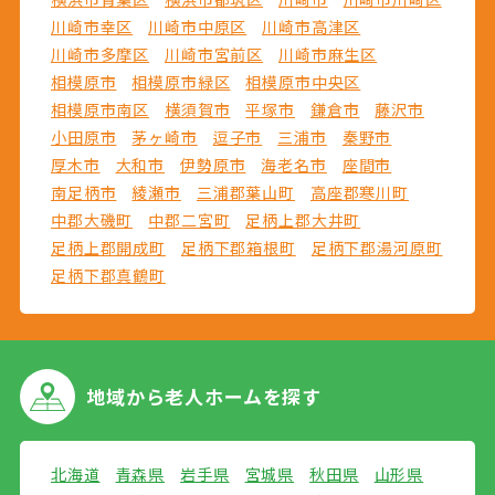
川崎市幸区
川崎市中原区
川崎市高津区
川崎市多摩区
川崎市宮前区
川崎市麻生区
相模原市
相模原市緑区
相模原市中央区
相模原市南区
横須賀市
平塚市
鎌倉市
藤沢市
小田原市
茅ヶ崎市
逗子市
三浦市
秦野市
厚木市
大和市
伊勢原市
海老名市
座間市
南足柄市
綾瀬市
三浦郡葉山町
高座郡寒川町
中郡大磯町
中郡二宮町
足柄上郡大井町
足柄上郡開成町
足柄下郡箱根町
足柄下郡湯河原町
足柄下郡真鶴町
地域から
老人ホームを探す
北海道
青森県
岩手県
宮城県
秋田県
山形県