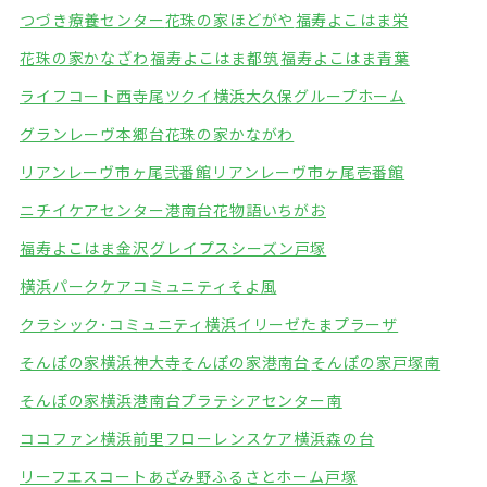
つづき療養センター
花珠の家ほどがや
福寿よこはま栄
花珠の家かなざわ
福寿よこはま都筑
福寿よこはま青葉
ライフコート西寺尾
ツクイ横浜大久保グループホーム
グランレーヴ本郷台
花珠の家かながわ
リアンレーヴ市ヶ尾弐番館
リアンレーヴ市ヶ尾壱番館
ニチイケアセンター港南台
花物語いちがお
福寿よこはま金沢
グレイプスシーズン戸塚
横浜パークケアコミュニティそよ風
クラシック･コミュニティ横浜
イリーゼたまプラーザ
そんぽの家横浜神大寺
そんぽの家港南台
そんぽの家戸塚南
そんぽの家横浜港南台
プラテシアセンター南
ココファン横浜前里
フローレンスケア横浜森の台
リーフエスコートあざみ野
ふるさとホーム戸塚