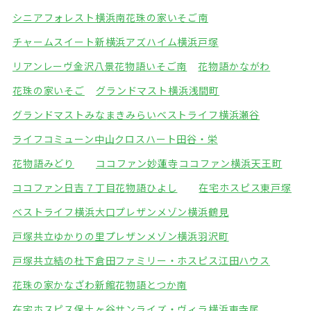
シニアフォレスト横浜南
花珠の家いそご南
チャームスイート新横浜
アズハイム横浜戸塚
リアンレーヴ金沢八景
花物語いそご南
花物語かながわ
花珠の家いそご
グランドマスト横浜浅間町
グランドマストみなまきみらい
ベストライフ横浜瀬谷
ライフコミューン中山
クロスハート田谷・栄
花物語みどり
ココファン妙蓮寺
ココファン横浜天王町
ココファン日吉７丁目
花物語ひよし
在宅ホスピス東戸塚
ベストライフ横浜大口
プレザンメゾン横浜鶴見
戸塚共立ゆかりの里
プレザンメゾン横浜羽沢町
戸塚共立結の杜下倉田
ファミリー・ホスピス江田ハウス
花珠の家かなざわ新館
花物語とつか南
在宅ホスピス保土ヶ谷
サンライズ・ヴィラ横浜東寺尾