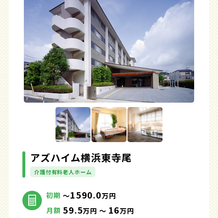
アズハイム横浜東寺尾
介護付有料老人ホーム
1590.0
初期
～
万円
59.5
16
月額
万円 ～
万円