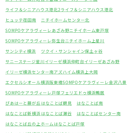
ライフ＆シニアハウス港北2
ライフ＆シニアハウス港北
ヒュッテ荏田南
ニチイホームセンター北
SOMPOケアラヴィーレあざみ野
ニチイホーム東戸塚
SOMPOケアラヴィーレ弥生台
ニチイホーム上星川
サンシティ横浜
ツクイ・サンシャイン保土ヶ谷
サニーステージ星川
イリーゼ横浜仲町台
イリーゼあざみ野
イリーゼ横浜センター南
アズハイム横浜上大岡
エクセルシオール横浜阪東橋
SOMPOケアラヴィーレ金沢八景
SOMPOケアラヴィーレ戸塚
フェリエドゥ横浜鴨居
ぴあはーと藤が丘
はなことば鶴見
はなことば南
はなことば新横浜
はなことば瀬谷
はなことばセンター南
はなことば丘の上ホーム
はなことば戸塚