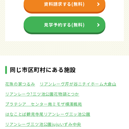
資料請求する(無料)
見学予約する(無料)
同じ市区町村にある施設
花珠の家つるみ
リアンレーヴ芹が谷
ニチイホーム大倉山
リアンレーウ?三ツ池公園
花物語とつか
プラテシア センター南
ミモザ横濱楓苑
はなことば鶴見寺尾
リアンレーヴ三ッ池公園
リアンレーヴ三ツ池公園
jujuいずみ中央