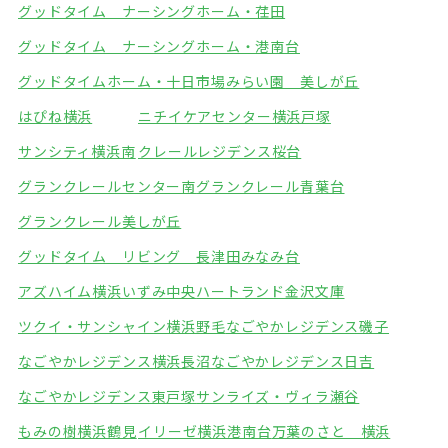
グッドタイム ナーシングホーム・荏田
グッドタイム ナーシングホーム・港南台
グッドタイムホーム・十日市場
みらい園 美しが丘
はぴね横浜
ニチイケアセンター横浜戸塚
サンシティ横浜南
クレールレジデンス桜台
グランクレールセンター南
グランクレール青葉台
グランクレール美しが丘
グッドタイム リビング 長津田みなみ台
アズハイム横浜いずみ中央
ハートランド金沢文庫
ツクイ・サンシャイン横浜野毛
なごやかレジデンス磯子
なごやかレジデンス横浜長沼
なごやかレジデンス日吉
なごやかレジデンス東戸塚
サンライズ・ヴィラ瀬谷
もみの樹横浜鶴見
イリーゼ横浜港南台
万葉のさと 横浜