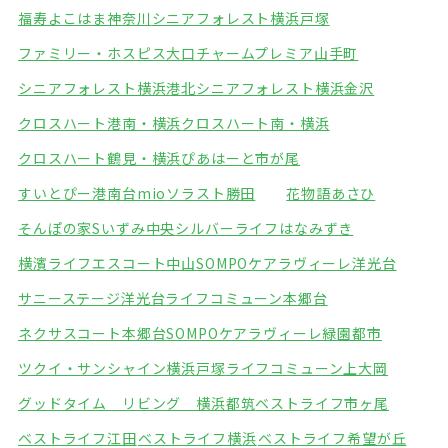
福寿よこはま神奈川
シニアフォレスト横浜戸塚
ファミリー・ホスピス大口
チャームプレミア山手町
シニアフォレスト横浜港北
シニアフォレスト横浜金沢
クロスハート港南・横浜
クロスハート南・横浜
クロスハート鶴見・横浜
ぴあはーと市が尾
すいとぴー港南台mio
ソラスト勝田
花物語あさひ
そんぽの家Sいずみ中央
シルバーライフはなみずき
横濱ライフエスコート中山
SOMPOケアラヴィーレ洋光台
サニーステージ洋光台
ライフコミューン本郷台
ネクサスコート本郷台
SOMPOケアラヴィーレ緑園都市
ツクイ・サンシャイン横浜戸塚
ライフコミューン上大岡
グッドタイム リビング 横浜都筑
ベストライフ市ヶ尾
ベストライフ江田
ベストライフ横浜
ベストライフ希望が丘