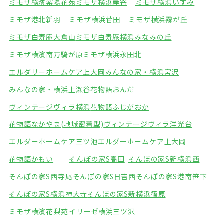
ミモザ横濱紫陽花苑
ミモザ横浜岸谷
ミモザ横浜いずみ
ミモザ港北新羽
ミモザ横浜菅田
ミモザ横浜霧が丘
ミモザ白寿庵大倉山
ミモザ白寿庵横浜みなみの丘
ミモザ横濱南万騎が原
ミモザ横浜永田北
エルダリーホームケア上大岡
みんなの家・横浜宮沢
みんなの家・横浜上瀬谷
花物語おんだ
ヴィンテージヴィラ横浜
花物語ふじがおか
花物語なかやま(地域密着型)
ヴィンテージヴィラ洋光台
エルダーホームケア三ツ池
エルダーホームケア上大岡
花物語かもい
そんぽの家S高田
そんぽの家S新横浜西
そんぽの家S西寺尾
そんぽの家S日吉西
そんぽの家S港南笹下
そんぽの家S横浜神大寺
そんぽの家S新横浜篠原
ミモザ横濱花梨苑
イリーゼ横浜三ツ沢