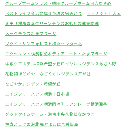
グループホームソラスト勝田
グループホーム日吉あやめ
ベストライフ金沢文庫Ⅱ
花珠の家みどり
ラ・ナシカ上大岡
ミモザ横濱青葉グリーンテラス
おもとの郷東本郷
メックテラスたまプラーザ
ツクイ・サンフォレスト横浜センター北
エクセレント横濱桜並木
ディアコート・たまプラーザ
中銀ケアホテル横浜希望ヶ丘
ロイヤルレジデンスあざみ野
花物語ほどがや
なごやかレジデンス芹が谷
なごやかレジデンス希望が丘
エイジフリーハウス横浜十日市場
エイジフリーハウス横浜岡津町
リアンレーヴ横浜瀬谷
グッドタイムホーム・港南中央
花物語なかやま
福寿よこはま港北
福寿よこはま栄飯島