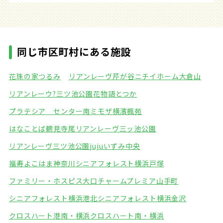
同じ市区町村にある施設
花珠の家つるみ
リアンレーヴ芹が谷
ニチイホーム大倉山
リアンレーウ?三ツ池公園
花物語とつか
プラテシア センター南
ミモザ横濱楓苑
はなことば鶴見寺尾
リアンレーヴ三ッ池公園
リアンレーヴ三ツ池公園
jujuいずみ中央
福寿よこはま神奈川
シニアフォレスト横浜戸塚
ファミリー・ホスピス大口
チャームプレミア山手町
シニアフォレスト横浜港北
シニアフォレスト横浜金沢
クロスハート港南・横浜
クロスハート南・横浜