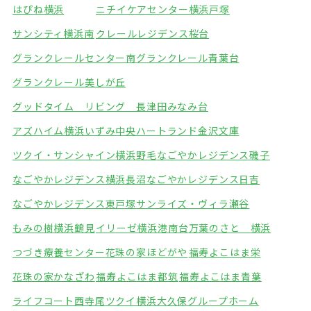
はぴね横浜
ニチイケアセンター横浜戸塚
サンシティ横浜南
クレールレジデンス桜台
グランクレールセンター南
グランクレール青葉台
グランクレール美しが丘
グッドタイム リビング 長津田みなみ台
アズハイム横浜いずみ中央
ハートランド金沢文庫
ツクイ・サンシャイン横浜野毛
なごやかレジデンス磯子
なごやかレジデンス横浜長沼
なごやかレジデンス日吉
なごやかレジデンス東戸塚
サンライズ・ヴィラ瀬谷
もみの樹横浜鶴見
イリーゼ横浜港南台
万葉のさと 横浜
つづき療養センター
花珠の家ほどがや
福寿よこはま栄
花珠の家かなざわ
福寿よこはま都筑
福寿よこはま青葉
ライフコート西寺尾
ツクイ横浜大久保グループホーム