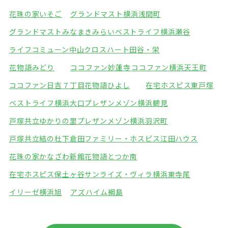
花珠の家いそご
グランドマスト横浜浅間町
グランドマストみなまきみらい
ベストライフ横浜瀬谷
ライフコミューン中山
クロスハート田谷・栄
花物語みどり
ココファン妙蓮寺
ココファン横浜天王町
ココファン日吉７丁目
花物語ひよし
在宅ホスピス東戸塚
ベストライフ横浜大口
プレザンメゾン横浜鶴見
戸塚共立ゆかりの里
プレザンメゾン横浜羽沢町
戸塚共立結の杜下倉田
ファミリー・ホスピス江田ハウス
花珠の家かなざわ新館
花物語とつか南
在宅ホスピス保土ヶ谷
サンライズ・ヴィラ横浜東寺尾
イリーゼ横浜旭
アズハイム綱島