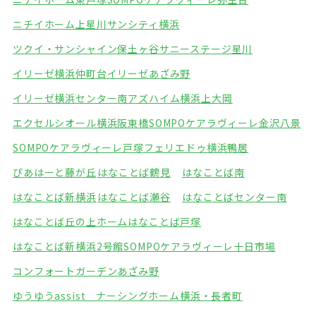
ニチイホーム上星川
サンシティ横浜
ツクイ・サンシャイン保土ヶ谷
サニーステージ星川
イリーゼ横浜仲町台
イリーゼあざみ野
イリーゼ横浜センター南
アズハイム横浜上大岡
エクセルシオール横浜阪東橋
SOMPOケアラヴィーレ金沢八景
SOMPOケアラヴィーレ戸塚
フェリエドゥ横浜鴨居
ぴあはーと藤が丘
はなことば鶴見
はなことば南
はなことば新横浜
はなことば瀬谷
はなことばセンター南
はなことば丘の上ホーム
はなことば戸塚
はなことば新横浜2号館
SOMPOケアラヴィーレ十日市場
コンフォートガーデンあざみ野
ゆうゆうassist ナーシングホーム横浜・長者町