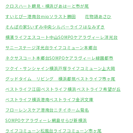
クロスハート鶴見・横浜
ぴあはーと市が尾
すいとぴー港南台mio
ソラスト勝田
花物語あさひ
そんぽの家Sいずみ中央
シルバーライフはなみずき
横濱ライフエスコート中山
SOMPOケアラヴィーレ洋光台
サニーステージ洋光台
ライフコミューン本郷台
ネクサスコート本郷台
SOMPOケアラヴィーレ緑園都市
ツクイ・サンシャイン横浜戸塚
ライフコミューン上大岡
グッドタイム リビング 横浜都筑
ベストライフ市ヶ尾
ベストライフ江田
ベストライフ横浜
ベストライフ希望が丘
ベストライフ横浜港南
ベストライフ金沢文庫
フローレンスケア港南台
ニチイホーム菊名
SOMPOケアラヴィーレ網島
せらび新横浜
ライフコミューン松風台
ライフコミューン市ヶ尾