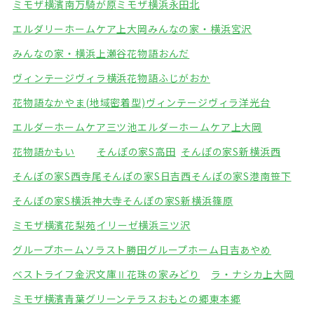
ミモザ横濱南万騎が原
ミモザ横浜永田北
エルダリーホームケア上大岡
みんなの家・横浜宮沢
みんなの家・横浜上瀬谷
花物語おんだ
ヴィンテージヴィラ横浜
花物語ふじがおか
花物語なかやま(地域密着型)
ヴィンテージヴィラ洋光台
エルダーホームケア三ツ池
エルダーホームケア上大岡
花物語かもい
そんぽの家S高田
そんぽの家S新横浜西
そんぽの家S西寺尾
そんぽの家S日吉西
そんぽの家S港南笹下
そんぽの家S横浜神大寺
そんぽの家S新横浜篠原
ミモザ横濱花梨苑
イリーゼ横浜三ツ沢
グループホームソラスト勝田
グループホーム日吉あやめ
ベストライフ金沢文庫Ⅱ
花珠の家みどり
ラ・ナシカ上大岡
ミモザ横濱青葉グリーンテラス
おもとの郷東本郷