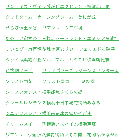
サンライズ・ヴィラ藤が丘
エクセレント横濱北寺尾
グッドタイム ナーシングホーム・美しが丘
せらび保土ヶ谷
リアンレーヴ三ツ境
たのしい家神奈川三枚町
ハートランド・エミシア横濱旭
すいとぴー東戸塚
花珠の家あさひ
フェリエドゥ磯子
ツクイ横浜霧が丘グループホーム
ミモザ横浜朝比奈
花物語いそご
リリィパワーズレジデンスセンター南
ソラスト西柴
ソラスト富岡
?見の鄕
シニアフォレスト横浜都筑
さくらの郷
クレールレジデンス横浜十日市場
花物語みなみ
シニアフォレスト横浜南
花珠の家いそご南
チャームスイート新横浜
アズハイム横浜戸塚
リアンレーヴ金沢八景
花物語いそご南
花物語かながわ