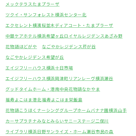
メックテラスたまプラーザ
ツクイ・サンフォレスト横浜センター北
エクセレント横濱桜並木
ディアコート・たまプラーザ
中銀ケアホテル横浜希望ヶ丘
ロイヤルレジデンスあざみ野
花物語ほどがや
なごやかレジデンス芹が谷
なごやかレジデンス希望が丘
エイジフリーハウス横浜十日市場
エイジフリーハウス横浜岡津町
リアンレーヴ横浜瀬谷
グッドタイムホーム・港南中央
花物語なかやま
福寿よこはま港北
福寿よこはま栄飯島
花物語こうほくナーシング
グループホームバナナ園横浜山手
カーサプラチナみなとみらい
サニーステージ二俣川
ライブラリ横浜日野
サンライズ・ホーム瀬谷市民の森