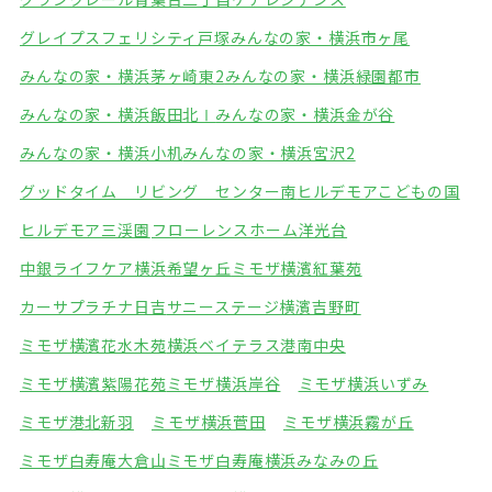
グレイプスフェリシティ戸塚
みんなの家・横浜市ヶ尾
みんなの家・横浜茅ヶ崎東2
みんなの家・横浜緑園都市
みんなの家・横浜飯田北Ⅰ
みんなの家・横浜金が谷
みんなの家・横浜小机
みんなの家・横浜宮沢2
グッドタイム リビング センター南
ヒルデモアこどもの国
ヒルデモア三渓園
フローレンスホーム洋光台
中銀ライフケア横浜希望ヶ丘
ミモザ横濱紅葉苑
カーサプラチナ日吉
サニーステージ横濱吉野町
ミモザ横濱花水木苑
横浜ベイテラス港南中央
ミモザ横濱紫陽花苑
ミモザ横浜岸谷
ミモザ横浜いずみ
ミモザ港北新羽
ミモザ横浜菅田
ミモザ横浜霧が丘
ミモザ白寿庵大倉山
ミモザ白寿庵横浜みなみの丘