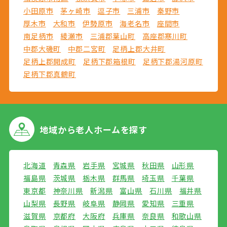
小田原市
茅ヶ崎市
逗子市
三浦市
秦野市
厚木市
大和市
伊勢原市
海老名市
座間市
南足柄市
綾瀬市
三浦郡葉山町
高座郡寒川町
中郡大磯町
中郡二宮町
足柄上郡大井町
足柄上郡開成町
足柄下郡箱根町
足柄下郡湯河原町
足柄下郡真鶴町
地域から
老人ホームを探す
北海道
青森県
岩手県
宮城県
秋田県
山形県
福島県
茨城県
栃木県
群馬県
埼玉県
千葉県
東京都
神奈川県
新潟県
富山県
石川県
福井県
山梨県
長野県
岐阜県
静岡県
愛知県
三重県
滋賀県
京都府
大阪府
兵庫県
奈良県
和歌山県