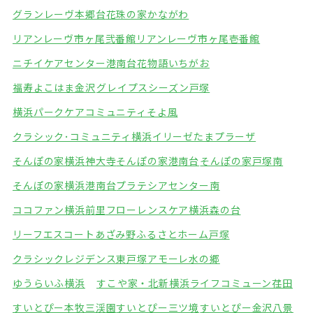
グランレーヴ本郷台
花珠の家かながわ
リアンレーヴ市ヶ尾弐番館
リアンレーヴ市ヶ尾壱番館
ニチイケアセンター港南台
花物語いちがお
福寿よこはま金沢
グレイプスシーズン戸塚
横浜パークケアコミュニティそよ風
クラシック･コミュニティ横浜
イリーゼたまプラーザ
そんぽの家横浜神大寺
そんぽの家港南台
そんぽの家戸塚南
そんぽの家横浜港南台
プラテシアセンター南
ココファン横浜前里
フローレンスケア横浜森の台
リーフエスコートあざみ野
ふるさとホーム戸塚
クラシックレジデンス東戸塚
アモーレ水の郷
ゆうらいふ横浜
すこや家・北新横浜
ライフコミューン荏田
すいとぴー本牧三渓園
すいとぴー三ツ境
すいとぴー金沢八景