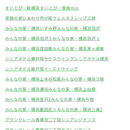
すいとぴー新横浜
すいとぴー港南mio
家族の家ひまわり市が尾
ウェルネスシップ三世
みんなの家・横浜いずみ野
みんなの家・横浜羽沢
みんなの家・横浜羽沢３
みんなの家・横浜羽沢２
みんなの家・横浜荏田東
みんなの家・横浜茅ヶ崎東
シニアホテル東戸塚サウスウイング
シニアホテル横浜
シニアホテル東戸塚イーストウイング
みんなの家・横浜上永谷松風
みんなの家・横浜三保
みんなの家・横浜瀬谷
みんなの家・横浜上白根
みんなの家・横浜宮沢3
みんなの家・横浜今宿
みんなの家・横浜飯田北Ⅱ
みんなの家・横浜三保2
グランクレール青葉台二丁目シニアレジデンス
グランクレール青葉台二丁目ケアレジデンス