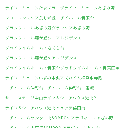
ライフコミューンたまプラーザ
ライフコミューンあざみ野
フローレンスケア美しが丘
ニチイホーム青葉台
グランクレールあざみ野
グランケアあざみ野
グランクレール藤が丘シニアレジデンス
グッドタイムホーム・さくら台
グランクレール藤が丘ケアレジデンス
グッドタイムホーム・青葉台
グッドタイムホーム・青葉田奈
ライフコミューンいずみ中央
アズハイム横浜東寺尾
ニチイホーム仲町台
ニチイホーム仲町台Ⅱ番館
サニーステージ中山
ライフ＆シニアハウス港北2
ライフ＆シニアハウス港北
ヒュッテ荏田南
ニチイホームセンター北
SOMPOケアラヴィーレあざみ野
ニチイホーム東戸塚
SOMPOケアラヴィーレ弥生台