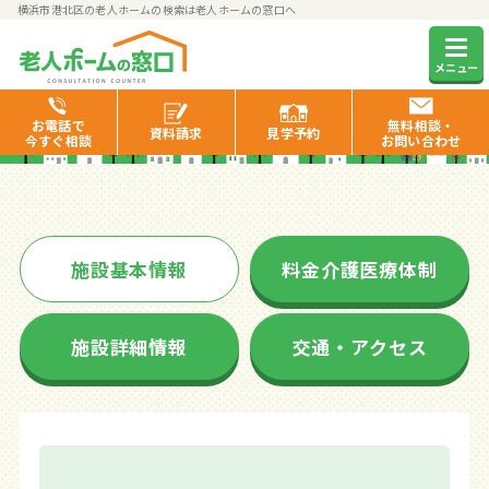
横浜市港北区の老人ホームの検索は老人ホームの窓口へ
ライフコミューン綱島
メニュー
お電話で
無料相談・
資料
請求
見学
予約
今すぐ相談
お問い合わせ
施設基本情報
料金介護医療体制
施設詳細情報
交通・アクセス