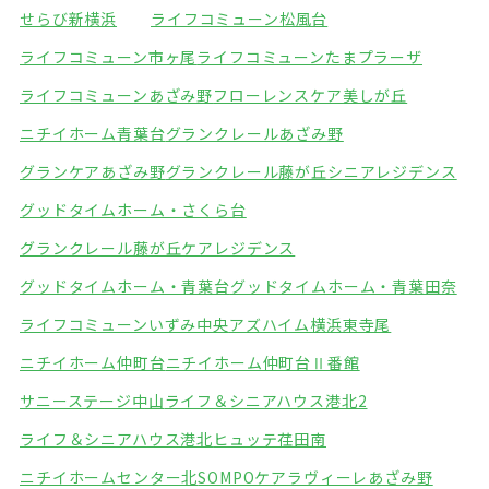
せらび新横浜
ライフコミューン松風台
ライフコミューン市ヶ尾
ライフコミューンたまプラーザ
ライフコミューンあざみ野
フローレンスケア美しが丘
ニチイホーム青葉台
グランクレールあざみ野
グランケアあざみ野
グランクレール藤が丘シニアレジデンス
グッドタイムホーム・さくら台
グランクレール藤が丘ケアレジデンス
グッドタイムホーム・青葉台
グッドタイムホーム・青葉田奈
ライフコミューンいずみ中央
アズハイム横浜東寺尾
ニチイホーム仲町台
ニチイホーム仲町台Ⅱ番館
サニーステージ中山
ライフ＆シニアハウス港北2
ライフ＆シニアハウス港北
ヒュッテ荏田南
ニチイホームセンター北
SOMPOケアラヴィーレあざみ野