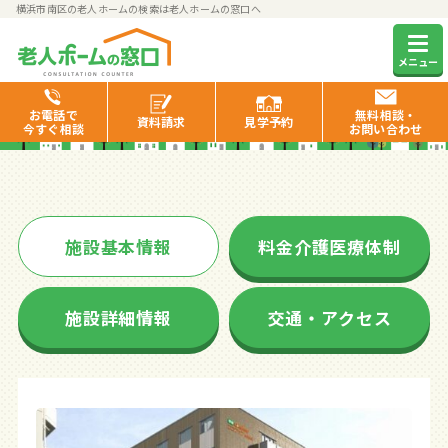
横浜市南区の老人ホームの検索は老人ホームの窓口へ
ココファン横浜前里
メニュー
お電話で
無料相談・
資料
請求
見学
予約
今すぐ相談
お問い合わせ
施設基本情報
料金介護医療体制
施設詳細情報
交通・アクセス