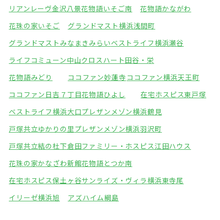
リアンレーヴ金沢八景
花物語いそご南
花物語かながわ
花珠の家いそご
グランドマスト横浜浅間町
グランドマストみなまきみらい
ベストライフ横浜瀬谷
ライフコミューン中山
クロスハート田谷・栄
花物語みどり
ココファン妙蓮寺
ココファン横浜天王町
ココファン日吉７丁目
花物語ひよし
在宅ホスピス東戸塚
ベストライフ横浜大口
プレザンメゾン横浜鶴見
戸塚共立ゆかりの里
プレザンメゾン横浜羽沢町
戸塚共立結の杜下倉田
ファミリー・ホスピス江田ハウス
花珠の家かなざわ新館
花物語とつか南
在宅ホスピス保土ヶ谷
サンライズ・ヴィラ横浜東寺尾
イリーゼ横浜旭
アズハイム綱島