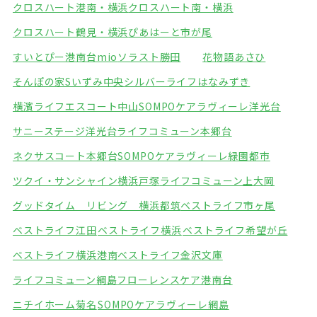
クロスハート港南・横浜
クロスハート南・横浜
クロスハート鶴見・横浜
ぴあはーと市が尾
すいとぴー港南台mio
ソラスト勝田
花物語あさひ
そんぽの家Sいずみ中央
シルバーライフはなみずき
横濱ライフエスコート中山
SOMPOケアラヴィーレ洋光台
サニーステージ洋光台
ライフコミューン本郷台
ネクサスコート本郷台
SOMPOケアラヴィーレ緑園都市
ツクイ・サンシャイン横浜戸塚
ライフコミューン上大岡
グッドタイム リビング 横浜都筑
ベストライフ市ヶ尾
ベストライフ江田
ベストライフ横浜
ベストライフ希望が丘
ベストライフ横浜港南
ベストライフ金沢文庫
ライフコミューン綱島
フローレンスケア港南台
ニチイホーム菊名
SOMPOケアラヴィーレ網島