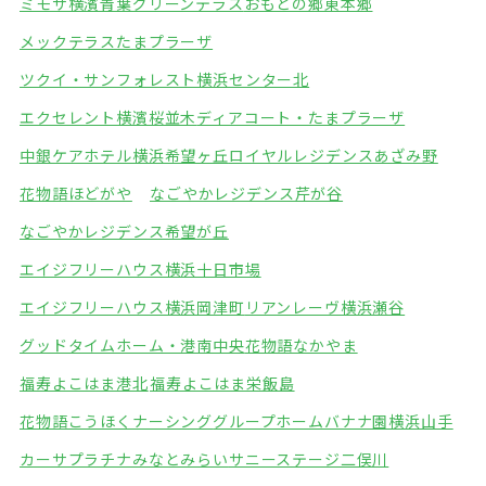
ミモザ横濱青葉グリーンテラス
おもとの郷東本郷
メックテラスたまプラーザ
ツクイ・サンフォレスト横浜センター北
エクセレント横濱桜並木
ディアコート・たまプラーザ
中銀ケアホテル横浜希望ヶ丘
ロイヤルレジデンスあざみ野
花物語ほどがや
なごやかレジデンス芹が谷
なごやかレジデンス希望が丘
エイジフリーハウス横浜十日市場
エイジフリーハウス横浜岡津町
リアンレーヴ横浜瀬谷
グッドタイムホーム・港南中央
花物語なかやま
福寿よこはま港北
福寿よこはま栄飯島
花物語こうほくナーシング
グループホームバナナ園横浜山手
カーサプラチナみなとみらい
サニーステージ二俣川