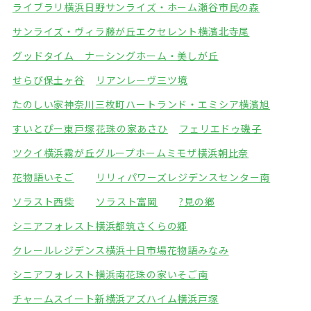
ライブラリ横浜日野
サンライズ・ホーム瀬谷市民の森
サンライズ・ヴィラ藤が丘
エクセレント横濱北寺尾
グッドタイム ナーシングホーム・美しが丘
せらび保土ヶ谷
リアンレーヴ三ツ境
たのしい家神奈川三枚町
ハートランド・エミシア横濱旭
すいとぴー東戸塚
花珠の家あさひ
フェリエドゥ磯子
ツクイ横浜霧が丘グループホーム
ミモザ横浜朝比奈
花物語いそご
リリィパワーズレジデンスセンター南
ソラスト西柴
ソラスト富岡
?見の鄕
シニアフォレスト横浜都筑
さくらの郷
クレールレジデンス横浜十日市場
花物語みなみ
シニアフォレスト横浜南
花珠の家いそご南
チャームスイート新横浜
アズハイム横浜戸塚