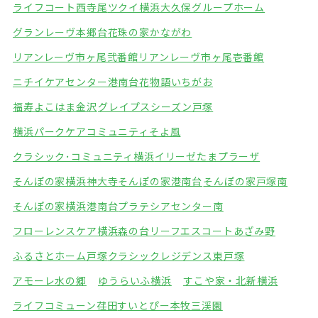
ライフコート西寺尾
ツクイ横浜大久保グループホーム
グランレーヴ本郷台
花珠の家かながわ
リアンレーヴ市ヶ尾弐番館
リアンレーヴ市ヶ尾壱番館
ニチイケアセンター港南台
花物語いちがお
福寿よこはま金沢
グレイプスシーズン戸塚
横浜パークケアコミュニティそよ風
クラシック･コミュニティ横浜
イリーゼたまプラーザ
そんぽの家横浜神大寺
そんぽの家港南台
そんぽの家戸塚南
そんぽの家横浜港南台
プラテシアセンター南
フローレンスケア横浜森の台
リーフエスコートあざみ野
ふるさとホーム戸塚
クラシックレジデンス東戸塚
アモーレ水の郷
ゆうらいふ横浜
すこや家・北新横浜
ライフコミューン荏田
すいとぴー本牧三渓園