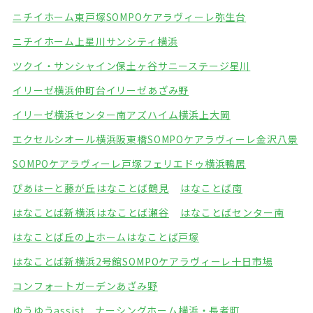
ニチイホーム東戸塚
SOMPOケアラヴィーレ弥生台
ニチイホーム上星川
サンシティ横浜
ツクイ・サンシャイン保土ヶ谷
サニーステージ星川
イリーゼ横浜仲町台
イリーゼあざみ野
イリーゼ横浜センター南
アズハイム横浜上大岡
エクセルシオール横浜阪東橋
SOMPOケアラヴィーレ金沢八景
SOMPOケアラヴィーレ戸塚
フェリエドゥ横浜鴨居
ぴあはーと藤が丘
はなことば鶴見
はなことば南
はなことば新横浜
はなことば瀬谷
はなことばセンター南
はなことば丘の上ホーム
はなことば戸塚
はなことば新横浜2号館
SOMPOケアラヴィーレ十日市場
コンフォートガーデンあざみ野
ゆうゆうassist ナーシングホーム横浜・長者町