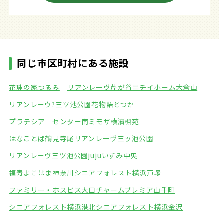
同じ市区町村にある施設
花珠の家つるみ
リアンレーヴ芹が谷
ニチイホーム大倉山
リアンレーウ?三ツ池公園
花物語とつか
プラテシア センター南
ミモザ横濱楓苑
はなことば鶴見寺尾
リアンレーヴ三ッ池公園
リアンレーヴ三ツ池公園
jujuいずみ中央
福寿よこはま神奈川
シニアフォレスト横浜戸塚
ファミリー・ホスピス大口
チャームプレミア山手町
シニアフォレスト横浜港北
シニアフォレスト横浜金沢