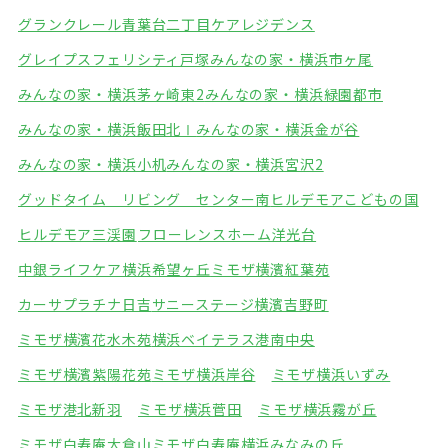
グランクレール青葉台二丁目ケアレジデンス
グレイプスフェリシティ戸塚
みんなの家・横浜市ヶ尾
みんなの家・横浜茅ヶ崎東2
みんなの家・横浜緑園都市
みんなの家・横浜飯田北Ⅰ
みんなの家・横浜金が谷
みんなの家・横浜小机
みんなの家・横浜宮沢2
グッドタイム リビング センター南
ヒルデモアこどもの国
ヒルデモア三渓園
フローレンスホーム洋光台
中銀ライフケア横浜希望ヶ丘
ミモザ横濱紅葉苑
カーサプラチナ日吉
サニーステージ横濱吉野町
ミモザ横濱花水木苑
横浜ベイテラス港南中央
ミモザ横濱紫陽花苑
ミモザ横浜岸谷
ミモザ横浜いずみ
ミモザ港北新羽
ミモザ横浜菅田
ミモザ横浜霧が丘
ミモザ白寿庵大倉山
ミモザ白寿庵横浜みなみの丘