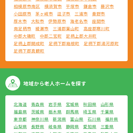
相模原市南区
横須賀市
平塚市
鎌倉市
藤沢市
小田原市
茅ヶ崎市
逗子市
三浦市
秦野市
厚木市
大和市
伊勢原市
海老名市
座間市
南足柄市
綾瀬市
三浦郡葉山町
高座郡寒川町
中郡大磯町
中郡二宮町
足柄上郡大井町
足柄上郡開成町
足柄下郡箱根町
足柄下郡湯河原町
足柄下郡真鶴町
地域から
老人ホームを探す
北海道
青森県
岩手県
宮城県
秋田県
山形県
福島県
茨城県
栃木県
群馬県
埼玉県
千葉県
東京都
神奈川県
新潟県
富山県
石川県
福井県
山梨県
長野県
岐阜県
静岡県
愛知県
三重県