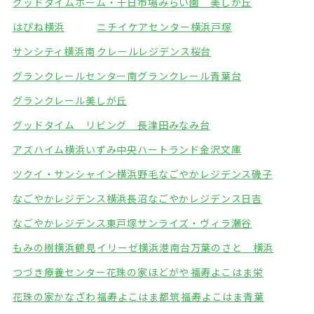
グッドタイムホーム・十日市場
みらい園 美しが丘
はぴね横浜
ニチイケアセンター横浜戸塚
サンシティ横浜南
クレールレジデンス桜台
グランクレールセンター南
グランクレール青葉台
グランクレール美しが丘
グッドタイム リビング 長津田みなみ台
アズハイム横浜いずみ中央
ハートランド金沢文庫
ツクイ・サンシャイン横浜野毛
なごやかレジデンス磯子
なごやかレジデンス横浜長沼
なごやかレジデンス日吉
なごやかレジデンス東戸塚
サンライズ・ヴィラ瀬谷
もみの樹横浜鶴見
イリーゼ横浜港南台
万葉のさと 横浜
つづき療養センター
花珠の家ほどがや
福寿よこはま栄
花珠の家かなざわ
福寿よこはま都筑
福寿よこはま青葉