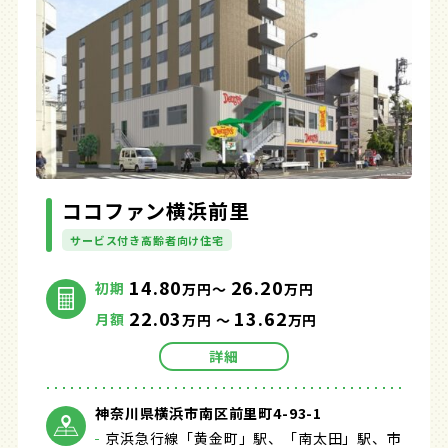
ココファン横浜前里
サービス付き高齢者向け住宅
14.80
26.20
初期
万円～
万円
22.03
13.62
月額
万円 ～
万円
詳細
神奈川県横浜市南区前里町4-93-1
京浜急行線「黄金町」駅、「南太田」駅、市