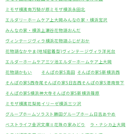
ミモザ横濱南万騎が原
ミモザ横浜永田北
エルダリーホームケア上大岡
みんなの家・横浜宮沢
みんなの家・横浜上瀬谷
花物語おんだ
ヴィンテージヴィラ横浜
花物語ふじがおか
花物語なかやま(地域密着型)
ヴィンテージヴィラ洋光台
エルダーホームケア三ツ池
エルダーホームケア上大岡
花物語かもい
そんぽの家S高田
そんぽの家S新横浜西
そんぽの家S西寺尾
そんぽの家S日吉西
そんぽの家S港南笹下
そんぽの家S横浜神大寺
そんぽの家S新横浜篠原
ミモザ横濱花梨苑
イリーゼ横浜三ツ沢
グループホームソラスト勝田
グループホーム日吉あやめ
ベストライフ金沢文庫Ⅱ
花珠の家みどり
ラ・ナシカ上大岡