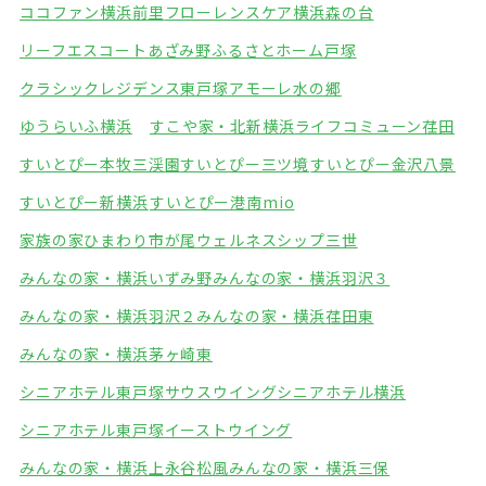
ココファン横浜前里
フローレンスケア横浜森の台
リーフエスコートあざみ野
ふるさとホーム戸塚
クラシックレジデンス東戸塚
アモーレ水の郷
ゆうらいふ横浜
すこや家・北新横浜
ライフコミューン荏田
すいとぴー本牧三渓園
すいとぴー三ツ境
すいとぴー金沢八景
すいとぴー新横浜
すいとぴー港南mio
家族の家ひまわり市が尾
ウェルネスシップ三世
みんなの家・横浜いずみ野
みんなの家・横浜羽沢３
みんなの家・横浜羽沢２
みんなの家・横浜荏田東
みんなの家・横浜茅ヶ崎東
シニアホテル東戸塚サウスウイング
シニアホテル横浜
シニアホテル東戸塚イーストウイング
みんなの家・横浜上永谷松風
みんなの家・横浜三保