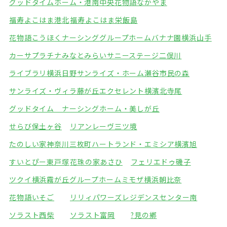
グッドタイムホーム・港南中央
花物語なかやま
福寿よこはま港北
福寿よこはま栄飯島
花物語こうほくナーシング
グループホームバナナ園横浜山手
カーサプラチナみなとみらい
サニーステージ二俣川
ライブラリ横浜日野
サンライズ・ホーム瀬谷市民の森
サンライズ・ヴィラ藤が丘
エクセレント横濱北寺尾
グッドタイム ナーシングホーム・美しが丘
せらび保土ヶ谷
リアンレーヴ三ツ境
たのしい家神奈川三枚町
ハートランド・エミシア横濱旭
すいとぴー東戸塚
花珠の家あさひ
フェリエドゥ磯子
ツクイ横浜霧が丘グループホーム
ミモザ横浜朝比奈
花物語いそご
リリィパワーズレジデンスセンター南
ソラスト西柴
ソラスト富岡
?見の鄕