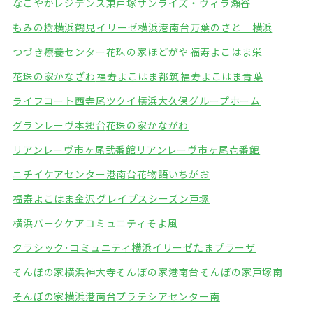
なごやかレジデンス東戸塚
サンライズ・ヴィラ瀬谷
もみの樹横浜鶴見
イリーゼ横浜港南台
万葉のさと 横浜
つづき療養センター
花珠の家ほどがや
福寿よこはま栄
花珠の家かなざわ
福寿よこはま都筑
福寿よこはま青葉
ライフコート西寺尾
ツクイ横浜大久保グループホーム
グランレーヴ本郷台
花珠の家かながわ
リアンレーヴ市ヶ尾弐番館
リアンレーヴ市ヶ尾壱番館
ニチイケアセンター港南台
花物語いちがお
福寿よこはま金沢
グレイプスシーズン戸塚
横浜パークケアコミュニティそよ風
クラシック･コミュニティ横浜
イリーゼたまプラーザ
そんぽの家横浜神大寺
そんぽの家港南台
そんぽの家戸塚南
そんぽの家横浜港南台
プラテシアセンター南