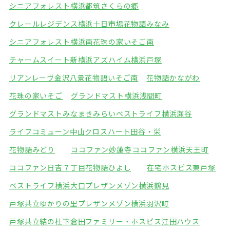
シニアフォレスト横浜都筑
さくらの郷
クレールレジデンス横浜十日市場
花物語みなみ
シニアフォレスト横浜南
花珠の家いそご南
チャームスイート新横浜
アズハイム横浜戸塚
リアンレーヴ金沢八景
花物語いそご南
花物語かながわ
花珠の家いそご
グランドマスト横浜浅間町
グランドマストみなまきみらい
ベストライフ横浜瀬谷
ライフコミューン中山
クロスハート田谷・栄
花物語みどり
ココファン妙蓮寺
ココファン横浜天王町
ココファン日吉７丁目
花物語ひよし
在宅ホスピス東戸塚
ベストライフ横浜大口
プレザンメゾン横浜鶴見
戸塚共立ゆかりの里
プレザンメゾン横浜羽沢町
戸塚共立結の杜下倉田
ファミリー・ホスピス江田ハウス