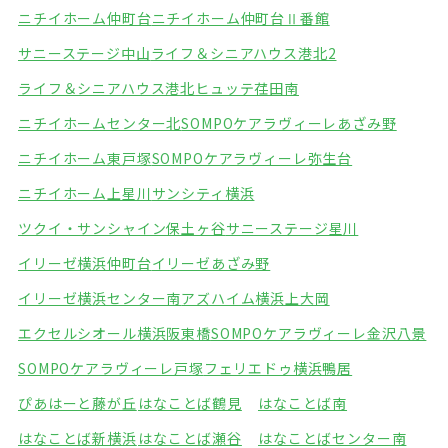
ニチイホーム仲町台
ニチイホーム仲町台Ⅱ番館
サニーステージ中山
ライフ＆シニアハウス港北2
ライフ＆シニアハウス港北
ヒュッテ荏田南
ニチイホームセンター北
SOMPOケアラヴィーレあざみ野
ニチイホーム東戸塚
SOMPOケアラヴィーレ弥生台
ニチイホーム上星川
サンシティ横浜
ツクイ・サンシャイン保土ヶ谷
サニーステージ星川
イリーゼ横浜仲町台
イリーゼあざみ野
イリーゼ横浜センター南
アズハイム横浜上大岡
エクセルシオール横浜阪東橋
SOMPOケアラヴィーレ金沢八景
SOMPOケアラヴィーレ戸塚
フェリエドゥ横浜鴨居
ぴあはーと藤が丘
はなことば鶴見
はなことば南
はなことば新横浜
はなことば瀬谷
はなことばセンター南