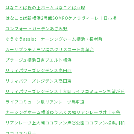
はなことば丘の上ホーム
はなことば戸塚
はなことば新横浜2号館
SOMPOケアラヴィーレ十日市場
コンフォートガーデンあざみ野
ゆうゆうassist ナーシングホーム横浜・長者町
カーサプラチナ三ツ境
ネクサスコート青葉台
プラージュ横浜日吉
プエルト横浜
リリィパワーズレジデンス高田西
リリィパワーズレジデンス高田東
リリィパワーズレジデンス上大岡
ライフコミューン希望が丘
ライフコミューン泉
リアンレーヴ馬車道
ナーシングホーム横浜ゆうふくの郷
リアンレーヴ井土ヶ谷
リアンレーヴ上大岡
ココファン岸谷公園
ココファン横浜川和
ココファン日吉