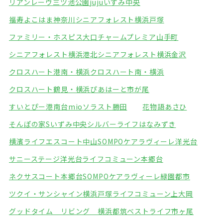
リアンレーヴ三ツ池公園
jujuいずみ中央
福寿よこはま神奈川
シニアフォレスト横浜戸塚
ファミリー・ホスピス大口
チャームプレミア山手町
シニアフォレスト横浜港北
シニアフォレスト横浜金沢
クロスハート港南・横浜
クロスハート南・横浜
クロスハート鶴見・横浜
ぴあはーと市が尾
すいとぴー港南台mio
ソラスト勝田
花物語あさひ
そんぽの家Sいずみ中央
シルバーライフはなみずき
横濱ライフエスコート中山
SOMPOケアラヴィーレ洋光台
サニーステージ洋光台
ライフコミューン本郷台
ネクサスコート本郷台
SOMPOケアラヴィーレ緑園都市
ツクイ・サンシャイン横浜戸塚
ライフコミューン上大岡
グッドタイム リビング 横浜都筑
ベストライフ市ヶ尾