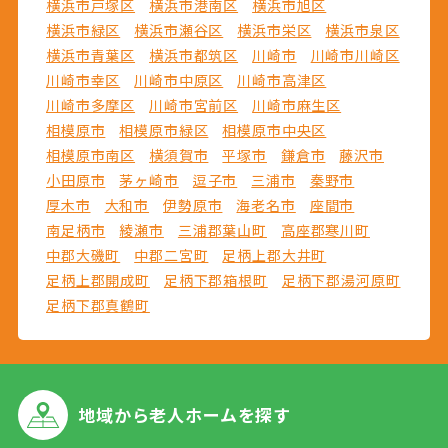
横浜市戸塚区
横浜市港南区
横浜市旭区
横浜市緑区
横浜市瀬谷区
横浜市栄区
横浜市泉区
横浜市青葉区
横浜市都筑区
川崎市
川崎市川崎区
川崎市幸区
川崎市中原区
川崎市高津区
川崎市多摩区
川崎市宮前区
川崎市麻生区
相模原市
相模原市緑区
相模原市中央区
相模原市南区
横須賀市
平塚市
鎌倉市
藤沢市
小田原市
茅ヶ崎市
逗子市
三浦市
秦野市
厚木市
大和市
伊勢原市
海老名市
座間市
南足柄市
綾瀬市
三浦郡葉山町
高座郡寒川町
中郡大磯町
中郡二宮町
足柄上郡大井町
足柄上郡開成町
足柄下郡箱根町
足柄下郡湯河原町
足柄下郡真鶴町
地域から
老人ホームを探す