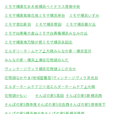
ミモザ横濱花水木苑
横浜ベイテラス港南中央
ミモザ横濱紫陽花苑
ミモザ横浜岸谷
ミモザ横浜いずみ
ミモザ港北新羽
ミモザ横浜菅田
ミモザ横浜霧が丘
ミモザ白寿庵大倉山
ミモザ白寿庵横浜みなみの丘
ミモザ横濱南万騎が原
ミモザ横浜永田北
エルダリーホームケア上大岡
みんなの家・横浜宮沢
みんなの家・横浜上瀬谷
花物語おんだ
ヴィンテージヴィラ横浜
花物語ふじがおか
花物語なかやま(地域密着型)
ヴィンテージヴィラ洋光台
エルダーホームケア三ツ池
エルダーホームケア上大岡
花物語かもい
そんぽの家S高田
そんぽの家S新横浜西
そんぽの家S西寺尾
そんぽの家S日吉西
そんぽの家S港南笹下
そんぽの家S横浜神大寺
そんぽの家S新横浜篠原