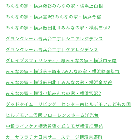
みんなの家・横浜瀬谷
みんなの家・横浜上白根
みんなの家・横浜宮沢3
みんなの家・横浜今宿
みんなの家・横浜飯田北Ⅱ
みんなの家・横浜三保2
グランクレール青葉台二丁目シニアレジデンス
グランクレール青葉台二丁目ケアレジデンス
グレイプスフェリシティ戸塚
みんなの家・横浜市ヶ尾
みんなの家・横浜茅ヶ崎東2
みんなの家・横浜緑園都市
みんなの家・横浜飯田北Ⅰ
みんなの家・横浜金が谷
みんなの家・横浜小机
みんなの家・横浜宮沢2
グッドタイム リビング センター南
ヒルデモアこどもの国
ヒルデモア三渓園
フローレンスホーム洋光台
中銀ライフケア横浜希望ヶ丘
ミモザ横濱紅葉苑
カーサプラチナ日吉
サニーステージ横濱吉野町