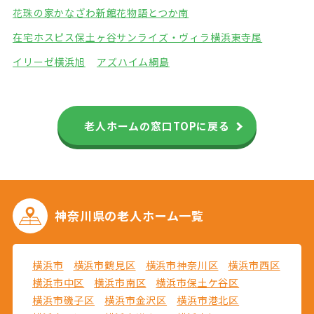
花珠の家かなざわ新館
花物語とつか南
在宅ホスピス保土ヶ谷
サンライズ・ヴィラ横浜東寺尾
イリーゼ横浜旭
アズハイム綱島
老人ホームの窓口TOPに戻る
神奈川県の
老人ホーム一覧
横浜市
横浜市鶴見区
横浜市神奈川区
横浜市西区
横浜市中区
横浜市南区
横浜市保土ケ谷区
横浜市磯子区
横浜市金沢区
横浜市港北区