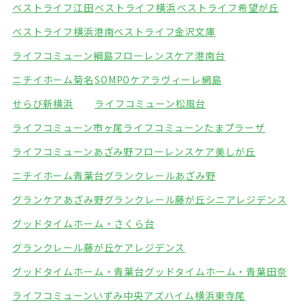
ベストライフ江田
ベストライフ横浜
ベストライフ希望が丘
ベストライフ横浜港南
ベストライフ金沢文庫
ライフコミューン綱島
フローレンスケア港南台
ニチイホーム菊名
SOMPOケアラヴィーレ網島
せらび新横浜
ライフコミューン松風台
ライフコミューン市ヶ尾
ライフコミューンたまプラーザ
ライフコミューンあざみ野
フローレンスケア美しが丘
ニチイホーム青葉台
グランクレールあざみ野
グランケアあざみ野
グランクレール藤が丘シニアレジデンス
グッドタイムホーム・さくら台
グランクレール藤が丘ケアレジデンス
グッドタイムホーム・青葉台
グッドタイムホーム・青葉田奈
ライフコミューンいずみ中央
アズハイム横浜東寺尾