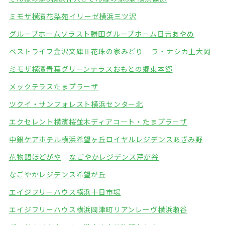
ミモザ横濱花梨苑
イリーゼ横浜三ツ沢
グループホームソラスト勝田
グループホーム日吉あやめ
ベストライフ金沢文庫Ⅱ
花珠の家みどり
ラ・ナシカ上大岡
ミモザ横濱青葉グリーンテラス
おもとの郷東本郷
メックテラスたまプラーザ
ツクイ・サンフォレスト横浜センター北
エクセレント横濱桜並木
ディアコート・たまプラーザ
中銀ケアホテル横浜希望ヶ丘
ロイヤルレジデンスあざみ野
花物語ほどがや
なごやかレジデンス芹が谷
なごやかレジデンス希望が丘
エイジフリーハウス横浜十日市場
エイジフリーハウス横浜岡津町
リアンレーヴ横浜瀬谷