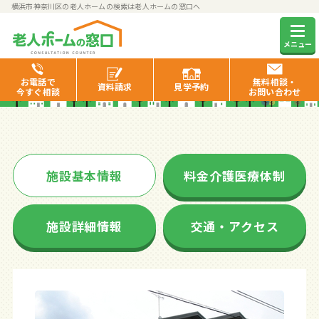
横浜市神奈川区の老人ホームの検索は老人ホームの窓口へ
みんなの家・横浜羽沢
メニュー
お電話で
無料相談・
資料
請求
見学
予約
今すぐ相談
お問い合わせ
施設基本情報
料金介護医療体制
施設詳細情報
交通・アクセス