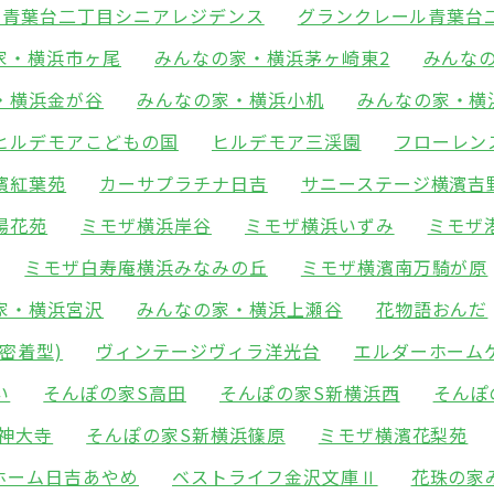
ル青葉台二丁目シニアレジデンス
グランクレール青葉台
家・横浜市ヶ尾
みんなの家・横浜茅ヶ崎東2
みんな
・横浜金が谷
みんなの家・横浜小机
みんなの家・横
ヒルデモアこどもの国
ヒルデモア三渓園
フローレン
濱紅葉苑
カーサプラチナ日吉
サニーステージ横濱吉
陽花苑
ミモザ横浜岸谷
ミモザ横浜いずみ
ミモザ
ミモザ白寿庵横浜みなみの丘
ミモザ横濱南万騎が原
家・横浜宮沢
みんなの家・横浜上瀬谷
花物語おんだ
密着型)
ヴィンテージヴィラ洋光台
エルダーホーム
い
そんぽの家S高田
そんぽの家S新横浜西
そんぽ
神大寺
そんぽの家S新横浜篠原
ミモザ横濱花梨苑
ホーム日吉あやめ
ベストライフ金沢文庫Ⅱ
花珠の家