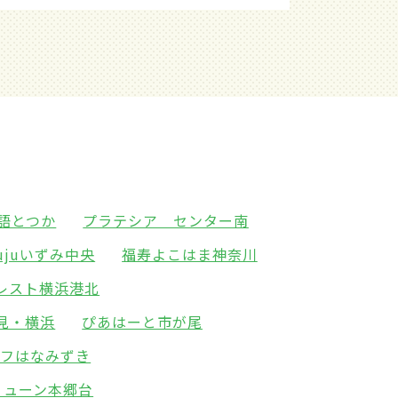
語とつか
プラテシア センター南
jujuいずみ中央
福寿よこはま神奈川
レスト横浜港北
見・横浜
ぴあはーと市が尾
イフはなみずき
ミューン本郷台