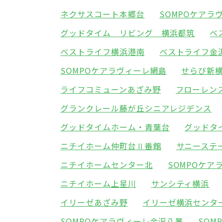
ネクサスコート本郷台
SOMPOケアラ
グッドタイム リビング 横浜都筑
ベ
ベストライフ横浜港南
ベストライフ金
SOMPOケアラヴィーレ網島
せらび新
ライフコミューンあざみ野
フローレン
グランクレール藤が丘シニアレジデンス
グッドタイムホーム・青葉台
グッドタ
ニチイホーム仲町台Ⅱ番館
サニーステ
ニチイホームセンター北
SOMPOケア
ニチイホーム上星川
サンシティ横浜
イリーゼあざみ野
イリーゼ横浜センタ
SOMPOケアラヴィーレ金沢八景
SOM