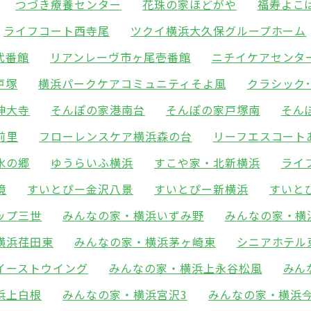
つづき療養センター
花珠の家ほどがや
福寿よこ
ライフコート西寺尾
ツクイ横浜大久保グループホーム
弐番館
リアンレーヴ市ヶ尾壱番館
ニチイケアセンタ
戸塚
横浜パークケアコミュニティそよ風
クラシック
神大寺
そんぽの家港南台
そんぽの家戸塚南
そん
前里
フローレンスケア横浜森の台
リーフエスコート
水の郷
ゆうらいふ横浜
すこや家・北新横浜
ライ
境
すいとぴー金沢八景
すいとぴー新横浜
すいと
ップ三世
みんなの家・横浜いずみ野
みんなの家・横
横浜荏田東
みんなの家・横浜茅ヶ崎東
シニアホテル
イーストウイング
みんなの家・横浜上永谷松風
みん
浜上白根
みんなの家・横浜宮沢3
みんなの家・横浜