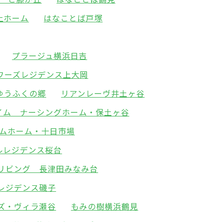
上ホーム
はなことば戸塚
プラージュ横浜日吉
ワーズレジデンス上大岡
ゆうふくの郷
リアンレーヴ井土ヶ谷
イム ナーシングホーム・保土ヶ谷
ムホーム・十日市場
ルレジデンス桜台
リビング 長津田みなみ台
レジデンス磯子
ズ・ヴィラ瀬谷
もみの樹横浜鶴見