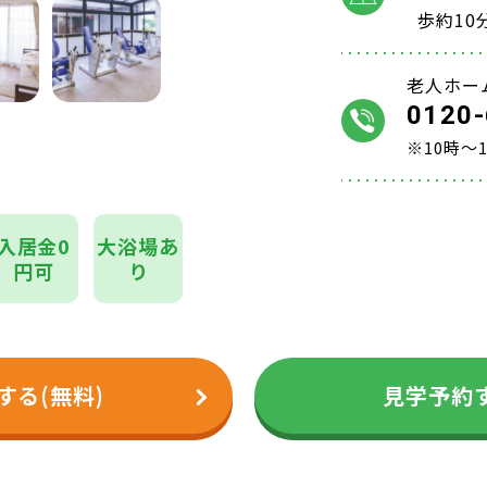
歩約10
老人ホー
0120-
※10時～
入居金0
大浴場あ
円可
り
する(無料)
見学予約す