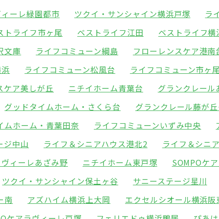
ヴィーレ緑園都市
ツクイ・サンシャイン横浜戸塚
ラ
ストライフ市ヶ尾
ベストライフ江田
ベストライフ横
沢文庫
ライフコミューン綱島
フローレンスケア港南
横浜
ライフコミューン松風台
ライフコミューン市ヶ
スケア美しが丘
ニチイホーム青葉台
グランクレール
グッドタイムホーム・さくら台
グランクレール藤が丘
イムホーム・青葉田奈
ライフコミューンいずみ中央
ージ中山
ライフ＆シニアハウス港北2
ライフ＆シニ
ラヴィーレあざみ野
ニチイホーム東戸塚
SOMPOケ
ツクイ・サンシャイン保土ヶ谷
サニーステージ星川
ー南
アズハイム横浜上大岡
エクセルシオール横浜阪
POケアラヴィーレ戸塚
フェリエドゥ横浜鴨居
ぴあは