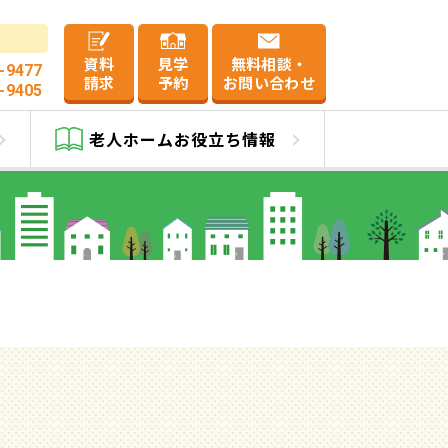
資料
見学
無料相談・
-9477
請求
予約
お問い合わせ
-9405
老人ホーム
お役立ち情報