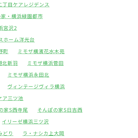
二丁目ケアレジデンス
の家・横浜緑園都市
浜宮沢2
スホーム洋光台
野町
ミモザ横濱花水木苑
港北新羽
ミモザ横浜菅田
ミモザ横浜永田北
ヴィンテージヴィラ横浜
ケア三ツ池
の家S西寺尾
そんぽの家S日吉西
イリーゼ横浜三ツ沢
みどり
ラ・ナシカ上大岡