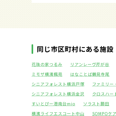
同じ市区町村にある施設
花珠の家つるみ
リアンレーヴ芹が谷
ミモザ横濱楓苑
はなことば鶴見寺尾
シニアフォレスト横浜戸塚
ファミリー
シニアフォレスト横浜金沢
クロスハー
すいとぴー港南台mio
ソラスト勝田
横濱ライフエスコート中山
SOMPO