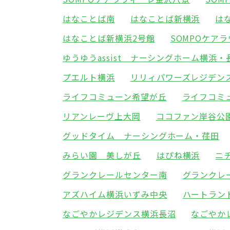
はなことば南
はなことば新横浜
は
はなことば新横浜2号館
SOMPOケア
ゆうゆうassist ナーシングホーム横浜・
プエルト横浜
リリィパワーズレジデン
ライフコミューン希望が丘
ライフコミ
リアンレーヴ上大岡
ココファン岸谷公
グッドタイム ナーシングホーム・荏田
みらい園 美しが丘
はぴね横浜
ニ
グランクレールセンター南
グランクレ
アズハイム横浜いずみ中央
ハートラン
なごやかレジデンス横浜長沼
なごやか