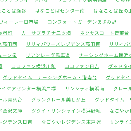
なことば瀬谷
はなことばセンター南
はなことば丘の
ラヴィーレ十日市場
コンフォートガーデンあざみ野
長者町
カーサプラチナ三ツ境
ネクサスコート青葉台
ス高田西
リリィパワーズレジデンス高田東
リリィパ
ューン泉
リアンレーヴ馬車道
ナーシングホーム横浜
園
ココファン横浜川和
ココファン日吉
グッドタ
グッドタイム ナーシングホーム・港南台
グッドタイ
チイケアセンター横浜戸塚
サンシティ横浜南
クレー
ール青葉台
グランクレール美しが丘
グッドタイム 
ド金沢文庫
ツクイ・サンシャイン横浜野毛
なごやか
レジデンス日吉
なごやかレジデンス東戸塚
サンライ