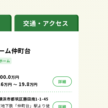
交通・アクセス
ーム仲町台
ホーム
00.0
万円
詳細
.6
19.8
万円 ～
万円
浜市都筑区勝田南1-1-45
営地下鉄「仲町台」駅より徒
詳細