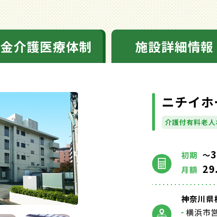
料金介護医療体制
施設詳細情報
ニチイホ
介護付有料老人
3
初期
～
29
月額
神奈川県横
横浜市