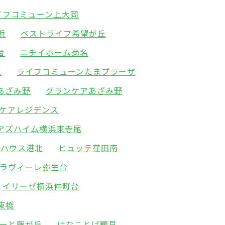
イフコミューン上大岡
浜
ベストライフ希望が丘
台
ニチイホーム菊名
尾
ライフコミューンたまプラーザ
あざみ野
グランケアあざみ野
ケアレジデンス
アズハイム横浜東寺尾
アハウス港北
ヒュッテ荏田南
アラヴィーレ弥生台
イリーゼ横浜仲町台
東橋
ーと藤が丘
はなことば鶴見