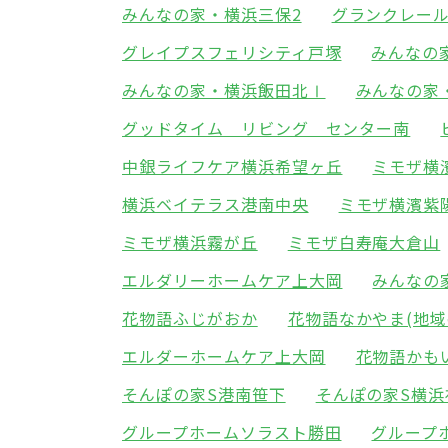
みんなの家・横浜三保2
グランクレー
グレイプスフェリシティ戸塚
みんなの
みんなの家・横浜飯田北Ⅰ
みんなの家
グッドタイム リビング センター南
中銀ライフケア横浜希望ヶ丘
ミモザ横
横浜ベイテラス港南中央
ミモザ横濱紫
ミモザ横浜霧が丘
ミモザ白寿庵大倉山
エルダリーホームケア上大岡
みんなの
花物語ふじがおか
花物語なかやま(地域
エルダーホームケア上大岡
花物語かも
そんぽの家S港南笹下
そんぽの家S横浜
グループホームソラスト勝田
グループ