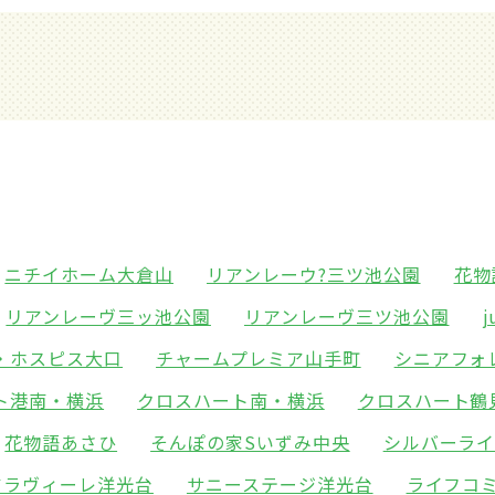
ニチイホーム大倉山
リアンレーウ?三ツ池公園
花物
リアンレーヴ三ッ池公園
リアンレーヴ三ツ池公園
・ホスピス大口
チャームプレミア山手町
シニアフォ
ト港南・横浜
クロスハート南・横浜
クロスハート鶴
花物語あさひ
そんぽの家Sいずみ中央
シルバーラ
ケアラヴィーレ洋光台
サニーステージ洋光台
ライフコ