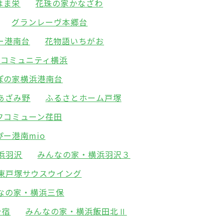
はま栄
花珠の家かなざわ
グランレーヴ本郷台
ー港南台
花物語いちがお
･コミュニティ横浜
ぽの家横浜港南台
あざみ野
ふるさとホーム戸塚
フコミューン荏田
ぴー港南mio
浜羽沢
みんなの家・横浜羽沢３
東戸塚サウスウイング
なの家・横浜三保
今宿
みんなの家・横浜飯田北Ⅱ