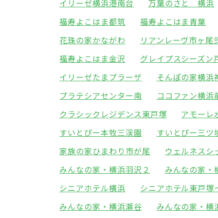
イリーゼ横浜港南台
万葉のさと 横浜
福寿よこはま都筑
福寿よこはま青葉
花珠の家かながわ
リアンレーヴ市ヶ尾
福寿よこはま金沢
グレイプスシーズン
イリーゼたまプラーザ
そんぽの家横浜
プラテシアセンター南
ココファン横浜
クラシックレジデンス東戸塚
アモーレ
すいとぴー本牧三渓園
すいとぴー三ツ
家族の家ひまわり市が尾
ウェルネスシ
みんなの家・横浜羽沢２
みんなの家・
シニアホテル横浜
シニアホテル東戸塚
みんなの家・横浜瀬谷
みんなの家・横