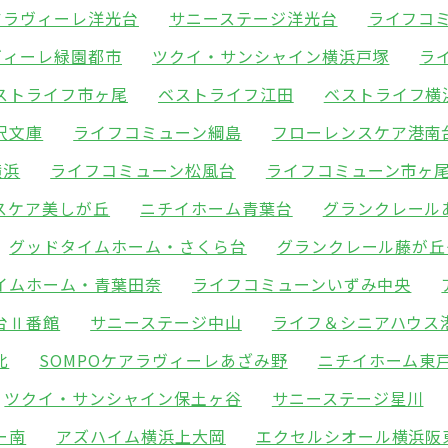
ケアラヴィーレ洋光台
サニーステージ洋光台
ライフコ
ヴィーレ緑園都市
ツクイ・サンシャイン横浜戸塚
ラ
ストライフ市ヶ尾
ベストライフ江田
ベストライフ横
沢文庫
ライフコミューン綱島
フローレンスケア港南
横浜
ライフコミューン松風台
ライフコミューン市ヶ
スケア美しが丘
ニチイホーム青葉台
グランクレール
グッドタイムホーム・さくら台
グランクレール藤が丘
イムホーム・青葉田奈
ライフコミューンいずみ中央
台Ⅱ番館
サニーステージ中山
ライフ＆シニアハウス
北
SOMPOケアラヴィーレあざみ野
ニチイホーム東
ツクイ・サンシャイン保土ヶ谷
サニーステージ星川
ー南
アズハイム横浜上大岡
エクセルシオール横浜阪