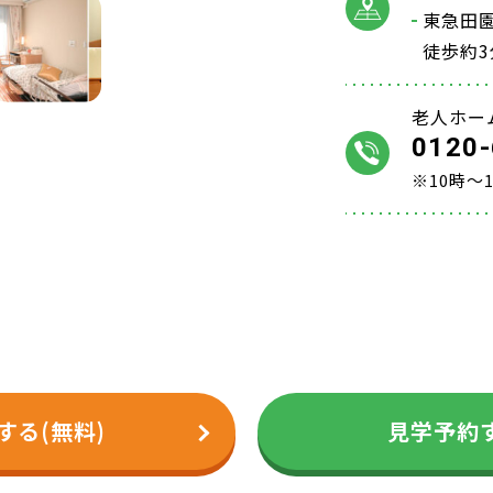
東急田
徒歩約3
老人ホー
0120-
※10時～
する(無料)
見学予約す