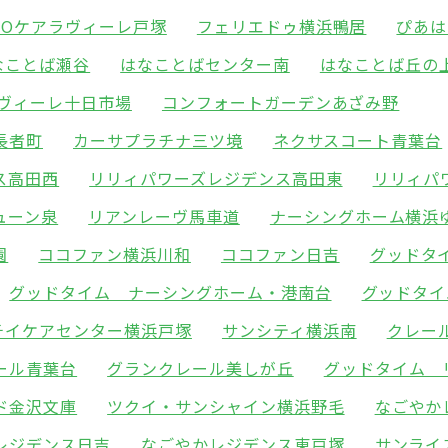
POケアラヴィーレ戸塚
フェリエドゥ横浜鴨居
ぴあは
なことば瀬谷
はなことばセンター南
はなことば丘の
ラヴィーレ十日市場
コンフォートガーデンあざみ野
長者町
カーサプラチナ三ツ境
ネクサスコート青葉台
ス高田西
リリィパワーズレジデンス高田東
リリィパ
ューン泉
リアンレーヴ馬車道
ナーシングホーム横浜
園
ココファン横浜川和
ココファン日吉
グッドタ
グッドタイム ナーシングホーム・港南台
グッドタイ
チイケアセンター横浜戸塚
サンシティ横浜南
クレー
ール青葉台
グランクレール美しが丘
グッドタイム 
ド金沢文庫
ツクイ・サンシャイン横浜野毛
なごやか
レジデンス日吉
なごやかレジデンス東戸塚
サンライ