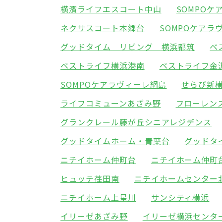
横濱ライフエスコート中山
SOMPO
ネクサスコート本郷台
SOMPOケアラ
グッドタイム リビング 横浜都筑
ベ
ベストライフ横浜港南
ベストライフ金
SOMPOケアラヴィーレ網島
せらび新
ライフコミューンあざみ野
フローレン
グランクレール藤が丘シニアレジデンス
グッドタイムホーム・青葉台
グッドタ
ニチイホーム仲町台
ニチイホーム仲町
ヒュッテ荏田南
ニチイホームセンター
ニチイホーム上星川
サンシティ横浜
イリーゼあざみ野
イリーゼ横浜センタ