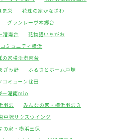
はま栄
花珠の家かなざわ
グランレーヴ本郷台
ー港南台
花物語いちがお
･コミュニティ横浜
ぽの家横浜港南台
あざみ野
ふるさとホーム戸塚
フコミューン荏田
ぴー港南mio
浜羽沢
みんなの家・横浜羽沢３
東戸塚サウスウイング
なの家・横浜三保