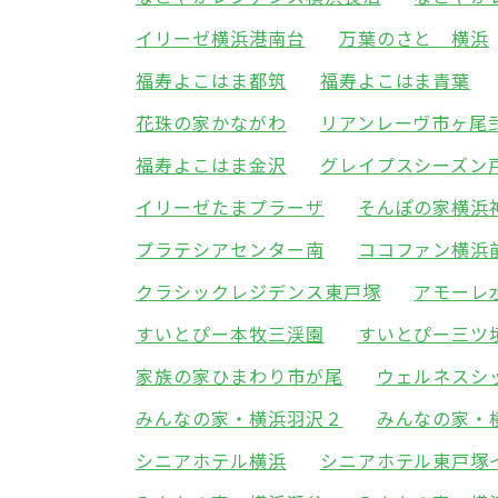
イリーゼ横浜港南台
万葉のさと 横浜
福寿よこはま都筑
福寿よこはま青葉
花珠の家かながわ
リアンレーヴ市ヶ尾
福寿よこはま金沢
グレイプスシーズン
イリーゼたまプラーザ
そんぽの家横浜
プラテシアセンター南
ココファン横浜
クラシックレジデンス東戸塚
アモーレ
すいとぴー本牧三渓園
すいとぴー三ツ
家族の家ひまわり市が尾
ウェルネスシ
みんなの家・横浜羽沢２
みんなの家・
シニアホテル横浜
シニアホテル東戸塚