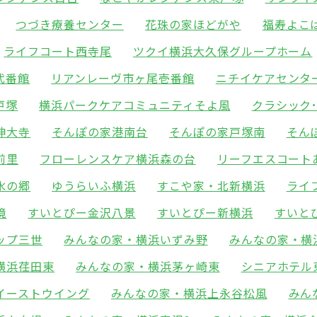
つづき療養センター
花珠の家ほどがや
福寿よこ
ライフコート西寺尾
ツクイ横浜大久保グループホーム
弐番館
リアンレーヴ市ヶ尾壱番館
ニチイケアセンタ
戸塚
横浜パークケアコミュニティそよ風
クラシック
神大寺
そんぽの家港南台
そんぽの家戸塚南
そん
前里
フローレンスケア横浜森の台
リーフエスコート
水の郷
ゆうらいふ横浜
すこや家・北新横浜
ライ
境
すいとぴー金沢八景
すいとぴー新横浜
すいと
ップ三世
みんなの家・横浜いずみ野
みんなの家・横
横浜荏田東
みんなの家・横浜茅ヶ崎東
シニアホテル
イーストウイング
みんなの家・横浜上永谷松風
みん