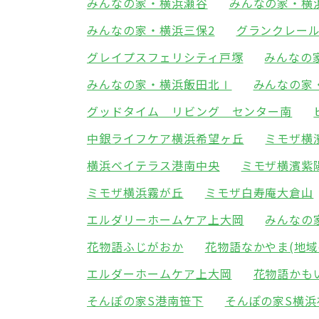
みんなの家・横浜瀬谷
みんなの家・横
みんなの家・横浜三保2
グランクレー
グレイプスフェリシティ戸塚
みんなの
みんなの家・横浜飯田北Ⅰ
みんなの家
グッドタイム リビング センター南
中銀ライフケア横浜希望ヶ丘
ミモザ横
横浜ベイテラス港南中央
ミモザ横濱紫
ミモザ横浜霧が丘
ミモザ白寿庵大倉山
エルダリーホームケア上大岡
みんなの
花物語ふじがおか
花物語なかやま(地域
エルダーホームケア上大岡
花物語かも
そんぽの家S港南笹下
そんぽの家S横浜