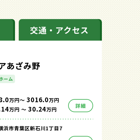
交通・アクセス
アあざみ野
ホーム
8.0
3016.0
万円～
万円
詳細
.14
30.24
万円 ～
万円
横浜市青葉区新石川1丁目7