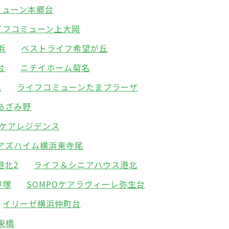
ミューン本郷台
イフコミューン上大岡
浜
ベストライフ希望が丘
台
ニチイホーム菊名
尾
ライフコミューンたまプラーザ
あざみ野
ケアレジデンス
アズハイム横浜東寺尾
港北2
ライフ＆シニアハウス港北
戸塚
SOMPOケアラヴィーレ弥生台
イリーゼ横浜仲町台
東橋