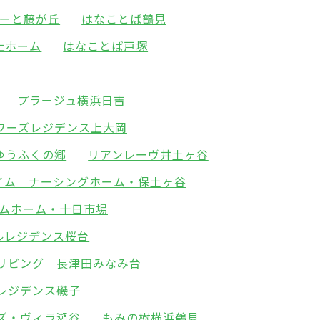
ーと藤が丘
はなことば鶴見
上ホーム
はなことば戸塚
プラージュ横浜日吉
ワーズレジデンス上大岡
ゆうふくの郷
リアンレーヴ井土ヶ谷
イム ナーシングホーム・保土ヶ谷
ムホーム・十日市場
ルレジデンス桜台
リビング 長津田みなみ台
レジデンス磯子
ズ・ヴィラ瀬谷
もみの樹横浜鶴見