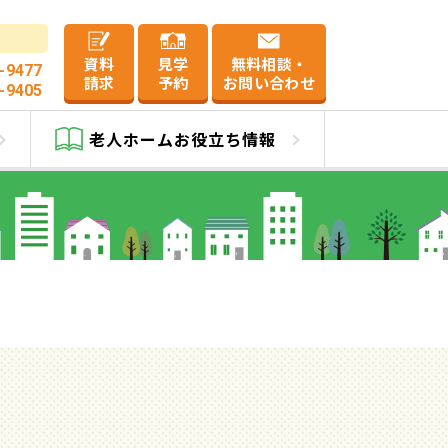
資料
見学
無料相談・
-9477
請求
予約
お問い合わせ
-9405
老人ホーム
お役立ち情報