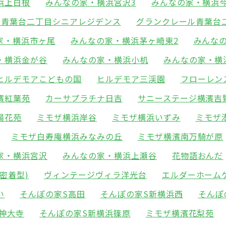
浜上白根
みんなの家・横浜宮沢3
みんなの家・横浜
ル青葉台二丁目シニアレジデンス
グランクレール青葉台
家・横浜市ヶ尾
みんなの家・横浜茅ヶ崎東2
みんな
・横浜金が谷
みんなの家・横浜小机
みんなの家・横
ヒルデモアこどもの国
ヒルデモア三渓園
フローレン
濱紅葉苑
カーサプラチナ日吉
サニーステージ横濱吉
陽花苑
ミモザ横浜岸谷
ミモザ横浜いずみ
ミモザ
ミモザ白寿庵横浜みなみの丘
ミモザ横濱南万騎が原
家・横浜宮沢
みんなの家・横浜上瀬谷
花物語おんだ
密着型)
ヴィンテージヴィラ洋光台
エルダーホーム
い
そんぽの家S高田
そんぽの家S新横浜西
そんぽ
神大寺
そんぽの家S新横浜篠原
ミモザ横濱花梨苑