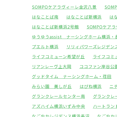
SOMPOケアラヴィーレ金沢八景
SOM
はなことば南
はなことば新横浜
は
はなことば新横浜2号館
SOMPOケア
ゆうゆうassist ナーシングホーム横浜・
プエルト横浜
リリィパワーズレジデン
ライフコミューン希望が丘
ライフコミ
リアンレーヴ上大岡
ココファン岸谷公
グッドタイム ナーシングホーム・荏田
みらい園 美しが丘
はぴね横浜
ニ
グランクレールセンター南
グランクレ
アズハイム横浜いずみ中央
ハートラン
なごやかレジデンス横浜長沼
なごやか