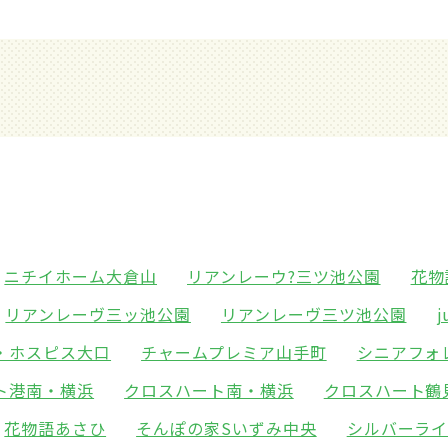
ニチイホーム大倉山
リアンレーウ?三ツ池公園
花物
リアンレーヴ三ッ池公園
リアンレーヴ三ツ池公園
・ホスピス大口
チャームプレミア山手町
シニアフォ
ト港南・横浜
クロスハート南・横浜
クロスハート鶴
花物語あさひ
そんぽの家Sいずみ中央
シルバーラ