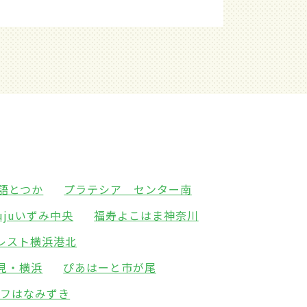
語とつか
プラテシア センター南
jujuいずみ中央
福寿よこはま神奈川
レスト横浜港北
見・横浜
ぴあはーと市が尾
イフはなみずき