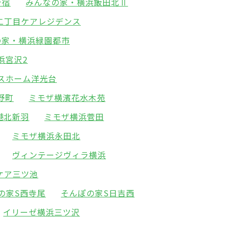
今宿
みんなの家・横浜飯田北Ⅱ
二丁目ケアレジデンス
の家・横浜緑園都市
浜宮沢2
スホーム洋光台
野町
ミモザ横濱花水木苑
港北新羽
ミモザ横浜菅田
ミモザ横浜永田北
ヴィンテージヴィラ横浜
ケア三ツ池
の家S西寺尾
そんぽの家S日吉西
イリーゼ横浜三ツ沢