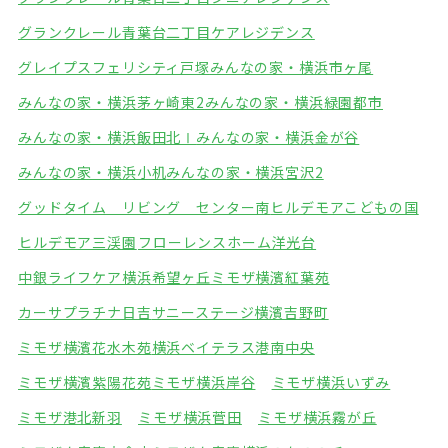
グランクレール青葉台二丁目ケアレジデンス
グレイプスフェリシティ戸塚
みんなの家・横浜市ヶ尾
みんなの家・横浜茅ヶ崎東2
みんなの家・横浜緑園都市
みんなの家・横浜飯田北Ⅰ
みんなの家・横浜金が谷
みんなの家・横浜小机
みんなの家・横浜宮沢2
グッドタイム リビング センター南
ヒルデモアこどもの国
ヒルデモア三渓園
フローレンスホーム洋光台
中銀ライフケア横浜希望ヶ丘
ミモザ横濱紅葉苑
カーサプラチナ日吉
サニーステージ横濱吉野町
ミモザ横濱花水木苑
横浜ベイテラス港南中央
ミモザ横濱紫陽花苑
ミモザ横浜岸谷
ミモザ横浜いずみ
ミモザ港北新羽
ミモザ横浜菅田
ミモザ横浜霧が丘