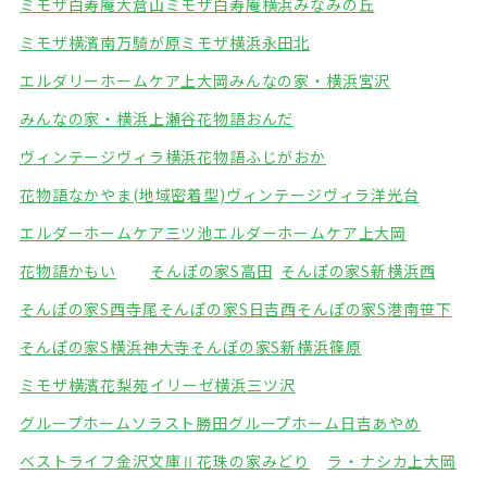
ミモザ白寿庵大倉山
ミモザ白寿庵横浜みなみの丘
ミモザ横濱南万騎が原
ミモザ横浜永田北
エルダリーホームケア上大岡
みんなの家・横浜宮沢
みんなの家・横浜上瀬谷
花物語おんだ
ヴィンテージヴィラ横浜
花物語ふじがおか
花物語なかやま(地域密着型)
ヴィンテージヴィラ洋光台
エルダーホームケア三ツ池
エルダーホームケア上大岡
花物語かもい
そんぽの家S高田
そんぽの家S新横浜西
そんぽの家S西寺尾
そんぽの家S日吉西
そんぽの家S港南笹下
そんぽの家S横浜神大寺
そんぽの家S新横浜篠原
ミモザ横濱花梨苑
イリーゼ横浜三ツ沢
グループホームソラスト勝田
グループホーム日吉あやめ
ベストライフ金沢文庫Ⅱ
花珠の家みどり
ラ・ナシカ上大岡