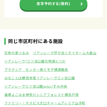
見学予約する(無料)
同じ市区町村にある施設
花珠の家つるみ
リアンレーヴ芹が谷
ニチイホーム大倉山
リアンレーウ?三ツ池公園
花物語とつか
プラテシア センター南
ミモザ横濱楓苑
はなことば鶴見寺尾
リアンレーヴ三ッ池公園
リアンレーヴ三ツ池公園
jujuいずみ中央
福寿よこはま神奈川
シニアフォレスト横浜戸塚
ファミリー・ホスピス大口
チャームプレミア山手町