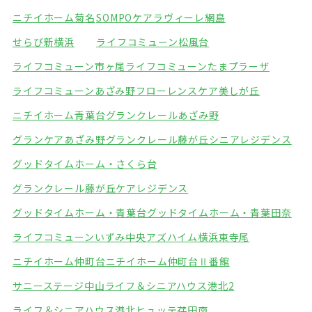
ニチイホーム菊名
SOMPOケアラヴィーレ網島
せらび新横浜
ライフコミューン松風台
ライフコミューン市ヶ尾
ライフコミューンたまプラーザ
ライフコミューンあざみ野
フローレンスケア美しが丘
ニチイホーム青葉台
グランクレールあざみ野
グランケアあざみ野
グランクレール藤が丘シニアレジデンス
グッドタイムホーム・さくら台
グランクレール藤が丘ケアレジデンス
グッドタイムホーム・青葉台
グッドタイムホーム・青葉田奈
ライフコミューンいずみ中央
アズハイム横浜東寺尾
ニチイホーム仲町台
ニチイホーム仲町台Ⅱ番館
サニーステージ中山
ライフ＆シニアハウス港北2
ライフ＆シニアハウス港北
ヒュッテ荏田南