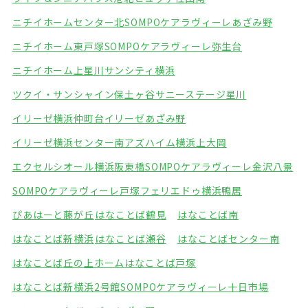
ニチイホームセンター北
SOMPOケアラヴィーレあざみ野
ニチイホーム東戸塚
SOMPOケアラヴィーレ弥生台
ニチイホーム上星川
サンシティ横浜
ツクイ・サンシャイン保土ヶ谷
サニーステージ星川
イリーゼ横浜仲町台
イリーゼあざみ野
イリーゼ横浜センター南
アズハイム横浜上大岡
エクセルシオール横浜阪東橋
SOMPOケアラヴィーレ金沢八景
SOMPOケアラヴィーレ戸塚
フェリエドゥ横浜鴨居
ぴあはーと藤が丘
はなことば鶴見
はなことば南
はなことば新横浜
はなことば瀬谷
はなことばセンター南
はなことば丘の上ホーム
はなことば戸塚
はなことば新横浜2号館
SOMPOケアラヴィーレ十日市場