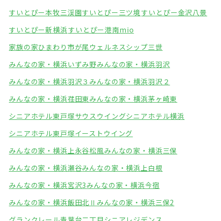
すいとぴー本牧三渓園
すいとぴー三ツ境
すいとぴー金沢八景
すいとぴー新横浜
すいとぴー港南mio
家族の家ひまわり市が尾
ウェルネスシップ三世
みんなの家・横浜いずみ野
みんなの家・横浜羽沢
みんなの家・横浜羽沢３
みんなの家・横浜羽沢２
みんなの家・横浜荏田東
みんなの家・横浜茅ヶ崎東
シニアホテル東戸塚サウスウイング
シニアホテル横浜
シニアホテル東戸塚イーストウイング
みんなの家・横浜上永谷松風
みんなの家・横浜三保
みんなの家・横浜瀬谷
みんなの家・横浜上白根
みんなの家・横浜宮沢3
みんなの家・横浜今宿
みんなの家・横浜飯田北Ⅱ
みんなの家・横浜三保2
グランクレール青葉台二丁目シニアレジデンス