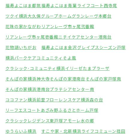
福寿よこはま都筑
福寿よこはま青葉
ライフコート西寺尾
ツクイ横浜大久保グループホーム
グランレーヴ本郷台
花珠の家かながわ
リアンレーヴ市ヶ尾弐番館
リアンレーヴ市ヶ尾壱番館
ニチイケアセンター港南台
花物語いちがお
福寿よこはま金沢
グレイプスシーズン戸塚
横浜パークケアコミュニティそよ風
クラシック･コミュニティ横浜
イリーゼたまプラーザ
そんぽの家横浜神大寺
そんぽの家港南台
そんぽの家戸塚南
そんぽの家横浜港南台
プラテシアセンター南
ココファン横浜前里
フローレンスケア横浜森の台
リーフエスコートあざみ野
ふるさとホーム戸塚
クラシックレジデンス東戸塚
アモーレ水の郷
ゆうらいふ横浜
すこや家・北新横浜
ライフコミューン荏田