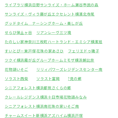
ライブラリ横浜日野
サンライズ・ホーム瀬谷市民の森
サンライズ・ヴィラ藤が丘
エクセレント横濱北寺尾
グッドタイム ナーシングホーム・美しが丘
せらび保土ヶ谷
リアンレーヴ三ツ境
たのしい家神奈川三枚町
ハートランド・エミシア横濱旭
すいとぴー東戸塚
花珠の家あさひ
フェリエドゥ磯子
ツクイ横浜霧が丘グループホーム
ミモザ横浜朝比奈
花物語いそご
リリィパワーズレジデンスセンター南
ソラスト西柴
ソラスト富岡
?見の鄕
シニアフォレスト横浜都筑
さくらの郷
クレールレジデンス横浜十日市場
花物語みなみ
シニアフォレスト横浜南
花珠の家いそご南
チャームスイート新横浜
アズハイム横浜戸塚