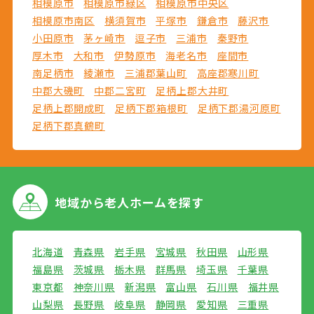
相模原市
相模原市緑区
相模原市中央区
相模原市南区
横須賀市
平塚市
鎌倉市
藤沢市
小田原市
茅ヶ崎市
逗子市
三浦市
秦野市
厚木市
大和市
伊勢原市
海老名市
座間市
南足柄市
綾瀬市
三浦郡葉山町
高座郡寒川町
中郡大磯町
中郡二宮町
足柄上郡大井町
足柄上郡開成町
足柄下郡箱根町
足柄下郡湯河原町
足柄下郡真鶴町
地域から
老人ホームを探す
北海道
青森県
岩手県
宮城県
秋田県
山形県
福島県
茨城県
栃木県
群馬県
埼玉県
千葉県
東京都
神奈川県
新潟県
富山県
石川県
福井県
山梨県
長野県
岐阜県
静岡県
愛知県
三重県