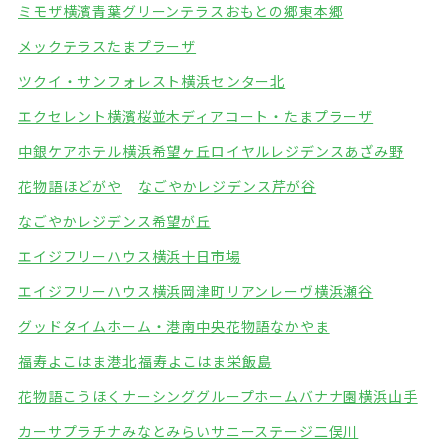
ミモザ横濱青葉グリーンテラス
おもとの郷東本郷
メックテラスたまプラーザ
ツクイ・サンフォレスト横浜センター北
エクセレント横濱桜並木
ディアコート・たまプラーザ
中銀ケアホテル横浜希望ヶ丘
ロイヤルレジデンスあざみ野
花物語ほどがや
なごやかレジデンス芹が谷
なごやかレジデンス希望が丘
エイジフリーハウス横浜十日市場
エイジフリーハウス横浜岡津町
リアンレーヴ横浜瀬谷
グッドタイムホーム・港南中央
花物語なかやま
福寿よこはま港北
福寿よこはま栄飯島
花物語こうほくナーシング
グループホームバナナ園横浜山手
カーサプラチナみなとみらい
サニーステージ二俣川