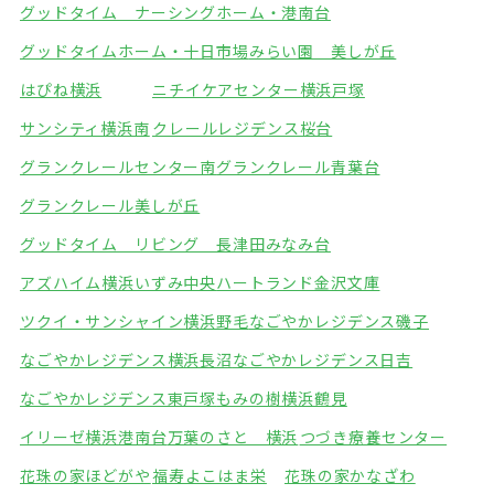
グッドタイム ナーシングホーム・港南台
グッドタイムホーム・十日市場
みらい園 美しが丘
はぴね横浜
ニチイケアセンター横浜戸塚
サンシティ横浜南
クレールレジデンス桜台
グランクレールセンター南
グランクレール青葉台
グランクレール美しが丘
グッドタイム リビング 長津田みなみ台
アズハイム横浜いずみ中央
ハートランド金沢文庫
ツクイ・サンシャイン横浜野毛
なごやかレジデンス磯子
なごやかレジデンス横浜長沼
なごやかレジデンス日吉
なごやかレジデンス東戸塚
もみの樹横浜鶴見
イリーゼ横浜港南台
万葉のさと 横浜
つづき療養センター
花珠の家ほどがや
福寿よこはま栄
花珠の家かなざわ