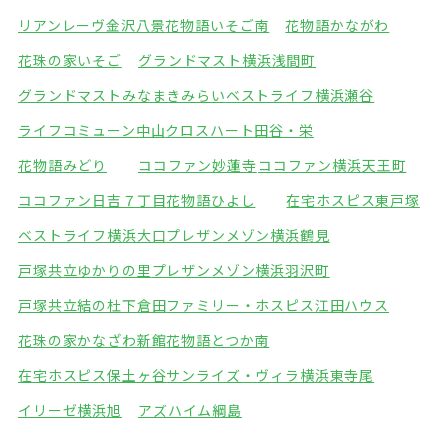
リアンレーヴ金沢八景
花物語いそご南
花物語かながわ
花珠の家いそご
グランドマスト横浜浅間町
グランドマストみなまきみらい
ベストライフ横浜瀬谷
ライフコミューン中山
クロスハート田谷・栄
花物語みどり
ココファン妙蓮寺
ココファン横浜天王町
ココファン日吉７丁目
花物語ひよし
在宅ホスピス東戸塚
ベストライフ横浜大口
プレザンメゾン横浜鶴見
戸塚共立ゆかりの里
プレザンメゾン横浜羽沢町
戸塚共立結の杜下倉田
ファミリー・ホスピス江田ハウス
花珠の家かなざわ新館
花物語とつか南
在宅ホスピス保土ヶ谷
サンライズ・ヴィラ横浜東寺尾
イリーゼ横浜旭
アズハイム綱島