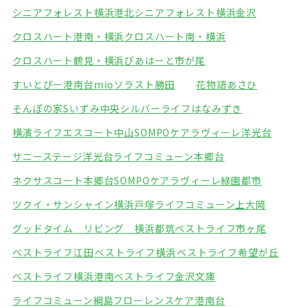
シニアフォレスト横浜港北
シニアフォレスト横浜金沢
クロスハート港南・横浜
クロスハート南・横浜
クロスハート鶴見・横浜
ぴあはーと市が尾
すいとぴー港南台mio
ソラスト勝田
花物語あさひ
そんぽの家Sいずみ中央
シルバーライフはなみずき
横濱ライフエスコート中山
SOMPOケアラヴィーレ洋光台
サニーステージ洋光台
ライフコミューン本郷台
ネクサスコート本郷台
SOMPOケアラヴィーレ緑園都市
ツクイ・サンシャイン横浜戸塚
ライフコミューン上大岡
グッドタイム リビング 横浜都筑
ベストライフ市ヶ尾
ベストライフ江田
ベストライフ横浜
ベストライフ希望が丘
ベストライフ横浜港南
ベストライフ金沢文庫
ライフコミューン綱島
フローレンスケア港南台