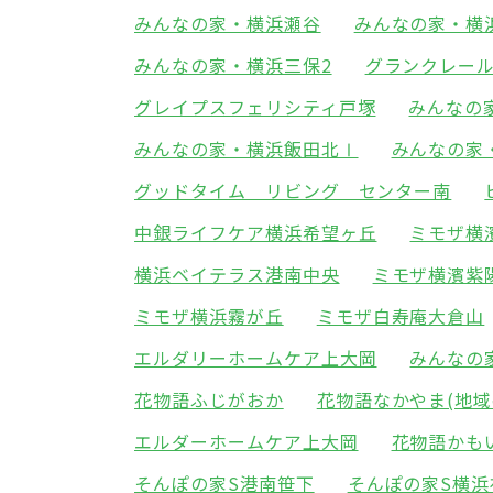
みんなの家・横浜瀬谷
みんなの家・横
みんなの家・横浜三保2
グランクレー
グレイプスフェリシティ戸塚
みんなの
みんなの家・横浜飯田北Ⅰ
みんなの家
グッドタイム リビング センター南
中銀ライフケア横浜希望ヶ丘
ミモザ横
横浜ベイテラス港南中央
ミモザ横濱紫
ミモザ横浜霧が丘
ミモザ白寿庵大倉山
エルダリーホームケア上大岡
みんなの
花物語ふじがおか
花物語なかやま(地域
エルダーホームケア上大岡
花物語かも
そんぽの家S港南笹下
そんぽの家S横浜