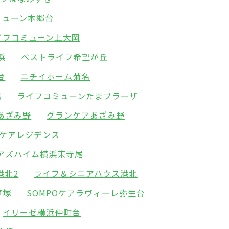
ミューン本郷台
イフコミューン上大岡
浜
ベストライフ希望が丘
台
ニチイホーム菊名
尾
ライフコミューンたまプラーザ
あざみ野
グランケアあざみ野
ケアレジデンス
アズハイム横浜東寺尾
港北2
ライフ＆シニアハウス港北
戸塚
SOMPOケアラヴィーレ弥生台
イリーゼ横浜仲町台