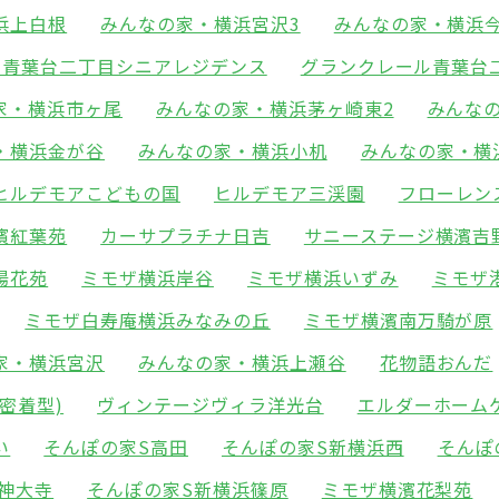
浜上白根
みんなの家・横浜宮沢3
みんなの家・横浜
ル青葉台二丁目シニアレジデンス
グランクレール青葉台
家・横浜市ヶ尾
みんなの家・横浜茅ヶ崎東2
みんな
・横浜金が谷
みんなの家・横浜小机
みんなの家・横
ヒルデモアこどもの国
ヒルデモア三渓園
フローレン
濱紅葉苑
カーサプラチナ日吉
サニーステージ横濱吉
陽花苑
ミモザ横浜岸谷
ミモザ横浜いずみ
ミモザ
ミモザ白寿庵横浜みなみの丘
ミモザ横濱南万騎が原
家・横浜宮沢
みんなの家・横浜上瀬谷
花物語おんだ
密着型)
ヴィンテージヴィラ洋光台
エルダーホーム
い
そんぽの家S高田
そんぽの家S新横浜西
そんぽ
神大寺
そんぽの家S新横浜篠原
ミモザ横濱花梨苑