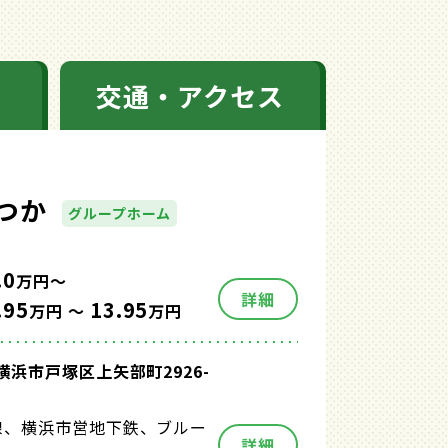
交通・アクセス
つか
グループホーム
.0
万円～
詳細
.95
13.95
万円 ～
万円
横浜市戸塚区上矢部町2926-
線、横浜市営地下鉄、ブルー
詳細