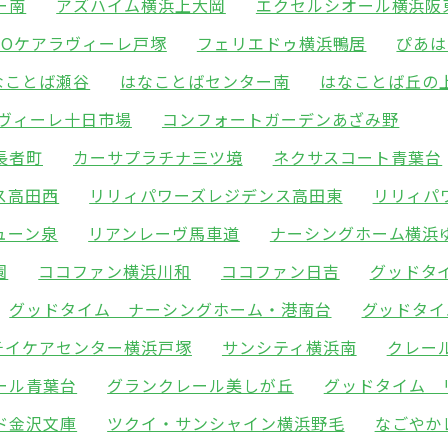
ー南
アズハイム横浜上大岡
エクセルシオール横浜阪
POケアラヴィーレ戸塚
フェリエドゥ横浜鴨居
ぴあは
なことば瀬谷
はなことばセンター南
はなことば丘の
ラヴィーレ十日市場
コンフォートガーデンあざみ野
長者町
カーサプラチナ三ツ境
ネクサスコート青葉台
ス高田西
リリィパワーズレジデンス高田東
リリィパ
ューン泉
リアンレーヴ馬車道
ナーシングホーム横浜
園
ココファン横浜川和
ココファン日吉
グッドタ
グッドタイム ナーシングホーム・港南台
グッドタイ
チイケアセンター横浜戸塚
サンシティ横浜南
クレー
ール青葉台
グランクレール美しが丘
グッドタイム 
ド金沢文庫
ツクイ・サンシャイン横浜野毛
なごやか