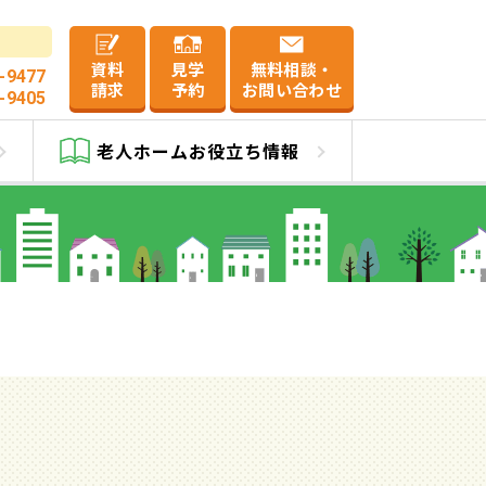
資料
見学
無料相談・
-9477
請求
予約
お問い合わせ
-9405
老人ホーム
お役立ち情報