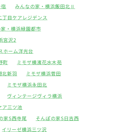
今宿
みんなの家・横浜飯田北Ⅱ
二丁目ケアレジデンス
の家・横浜緑園都市
浜宮沢2
スホーム洋光台
野町
ミモザ横濱花水木苑
港北新羽
ミモザ横浜菅田
ミモザ横浜永田北
ヴィンテージヴィラ横浜
ケア三ツ池
の家S西寺尾
そんぽの家S日吉西
イリーゼ横浜三ツ沢