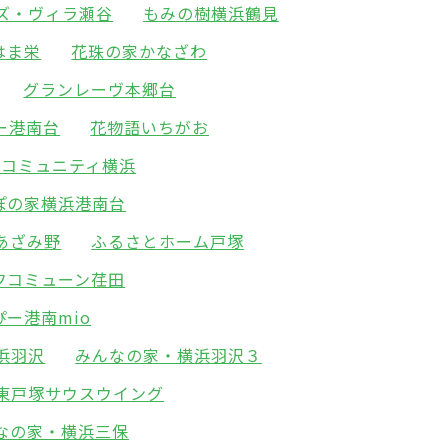
ズ・ヴィラ瀬谷
もみの樹横浜鶴見
はま栄
花珠の家かなざわ
グランレーヴ本郷台
ー港南台
花物語いちがお
･コミュニティ横浜
ぽの家横浜港南台
あざみ野
ふるさとホーム戸塚
フコミューン荏田
ぴー港南mio
浜羽沢
みんなの家・横浜羽沢３
東戸塚サウスウイング
なの家・横浜三保