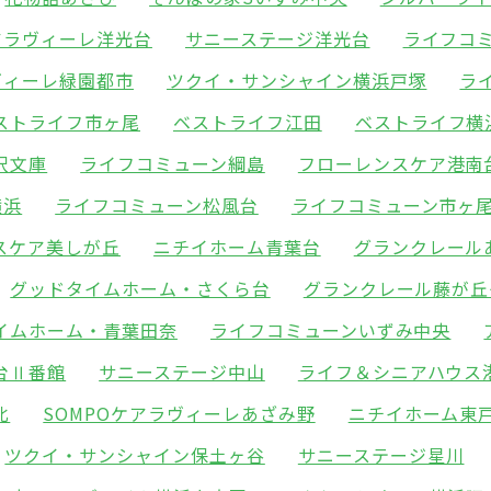
ケアラヴィーレ洋光台
サニーステージ洋光台
ライフコ
ヴィーレ緑園都市
ツクイ・サンシャイン横浜戸塚
ラ
ストライフ市ヶ尾
ベストライフ江田
ベストライフ横
沢文庫
ライフコミューン綱島
フローレンスケア港南
横浜
ライフコミューン松風台
ライフコミューン市ヶ
スケア美しが丘
ニチイホーム青葉台
グランクレール
グッドタイムホーム・さくら台
グランクレール藤が丘
イムホーム・青葉田奈
ライフコミューンいずみ中央
台Ⅱ番館
サニーステージ中山
ライフ＆シニアハウス
北
SOMPOケアラヴィーレあざみ野
ニチイホーム東
ツクイ・サンシャイン保土ヶ谷
サニーステージ星川