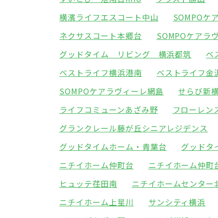
横濱ライフエスコート中山
SOMPO
ネクサスコート本郷台
SOMPOケアラ
グッドタイム リビング 横浜都筑
ベ
ベストライフ横浜港南
ベストライフ金
SOMPOケアラヴィーレ網島
せらび新
ライフコミューンあざみ野
フローレン
グランクレール藤が丘シニアレジデンス
グッドタイムホーム・青葉台
グッドタ
ニチイホーム仲町台
ニチイホーム仲町
ヒュッテ荏田南
ニチイホームセンター
ニチイホーム上星川
サンシティ横浜