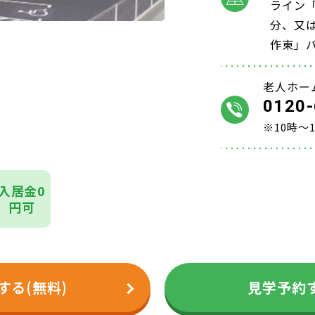
ライン
分、又
作東」
老人ホー
0120-
※10時～
入居金0
円可
する(無料)
見学予約す