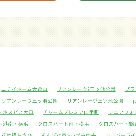
ニチイホーム大倉山
リアンレーウ?三ツ池公園
プラ
リアンレーヴ三ッ池公園
リアンレーヴ三ツ池公園
・ホスピス大口
チャームプレミア山手町
シニアフォ
ト港南・横浜
クロスハート南・横浜
クロスハート鶴
花物語あさひ
そんぽの家Sいずみ中央
シルバーラ