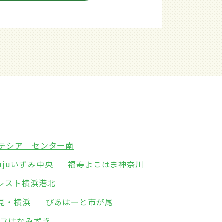
テシア センター南
jujuいずみ中央
福寿よこはま神奈川
レスト横浜港北
見・横浜
ぴあはーと市が尾
イフはなみずき