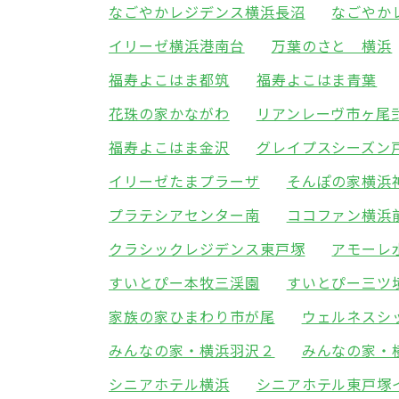
なごやかレジデンス横浜長沼
なごやか
イリーゼ横浜港南台
万葉のさと 横浜
福寿よこはま都筑
福寿よこはま青葉
花珠の家かながわ
リアンレーヴ市ヶ尾
福寿よこはま金沢
グレイプスシーズン
イリーゼたまプラーザ
そんぽの家横浜
プラテシアセンター南
ココファン横浜
クラシックレジデンス東戸塚
アモーレ
すいとぴー本牧三渓園
すいとぴー三ツ
家族の家ひまわり市が尾
ウェルネスシ
みんなの家・横浜羽沢２
みんなの家・
シニアホテル横浜
シニアホテル東戸塚