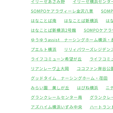
イリーゼあざみ野
イリーゼ横浜センタ
SOMPOケアラヴィーレ金沢八景
SOM
はなことば南
はなことば新横浜
は
はなことば新横浜2号館
SOMPOケア
ゆうゆうassist ナーシングホーム横浜・
プエルト横浜
リリィパワーズレジデン
ライフコミューン希望が丘
ライフコミ
リアンレーヴ上大岡
ココファン岸谷公
グッドタイム ナーシングホーム・荏田
みらい園 美しが丘
はぴね横浜
ニ
グランクレールセンター南
グランクレ
アズハイム横浜いずみ中央
ハートラン