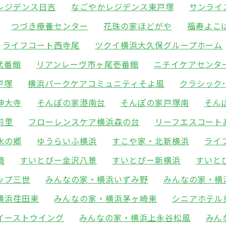
レジデンス日吉
なごやかレジデンス東戸塚
サンライ
つづき療養センター
花珠の家ほどがや
福寿よこ
ライフコート西寺尾
ツクイ横浜大久保グループホーム
弐番館
リアンレーヴ市ヶ尾壱番館
ニチイケアセンタ
戸塚
横浜パークケアコミュニティそよ風
クラシック
神大寺
そんぽの家港南台
そんぽの家戸塚南
そん
前里
フローレンスケア横浜森の台
リーフエスコート
水の郷
ゆうらいふ横浜
すこや家・北新横浜
ライ
境
すいとぴー金沢八景
すいとぴー新横浜
すいと
ップ三世
みんなの家・横浜いずみ野
みんなの家・横
横浜荏田東
みんなの家・横浜茅ヶ崎東
シニアホテル
イーストウイング
みんなの家・横浜上永谷松風
みん