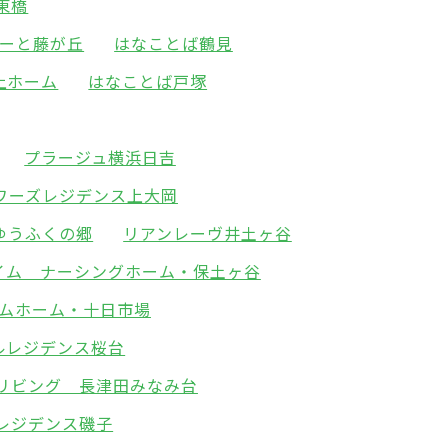
東橋
ーと藤が丘
はなことば鶴見
上ホーム
はなことば戸塚
プラージュ横浜日吉
ワーズレジデンス上大岡
ゆうふくの郷
リアンレーヴ井土ヶ谷
イム ナーシングホーム・保土ヶ谷
ムホーム・十日市場
ルレジデンス桜台
リビング 長津田みなみ台
レジデンス磯子