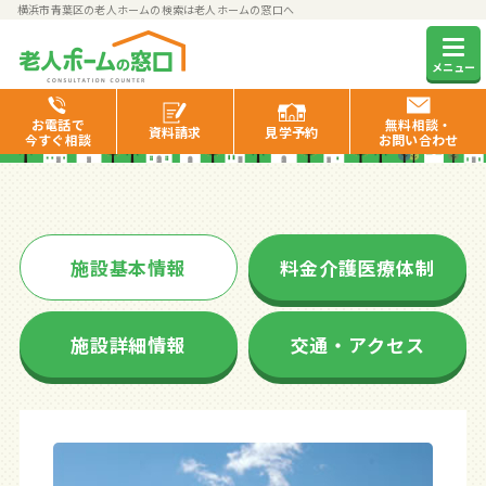
横浜市青葉区の老人ホームの検索は老人ホームの窓口へ
ベストライフ市ヶ尾
メニュー
お電話で
無料相談・
資料
請求
見学
予約
今すぐ相談
お問い合わせ
施設基本情報
料金介護医療体制
施設詳細情報
交通・アクセス