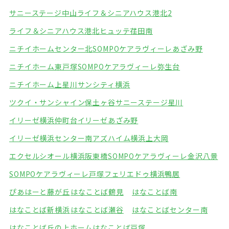
サニーステージ中山
ライフ＆シニアハウス港北2
ライフ＆シニアハウス港北
ヒュッテ荏田南
ニチイホームセンター北
SOMPOケアラヴィーレあざみ野
ニチイホーム東戸塚
SOMPOケアラヴィーレ弥生台
ニチイホーム上星川
サンシティ横浜
ツクイ・サンシャイン保土ヶ谷
サニーステージ星川
イリーゼ横浜仲町台
イリーゼあざみ野
イリーゼ横浜センター南
アズハイム横浜上大岡
エクセルシオール横浜阪東橋
SOMPOケアラヴィーレ金沢八景
SOMPOケアラヴィーレ戸塚
フェリエドゥ横浜鴨居
ぴあはーと藤が丘
はなことば鶴見
はなことば南
はなことば新横浜
はなことば瀬谷
はなことばセンター南
はなことば丘の上ホーム
はなことば戸塚