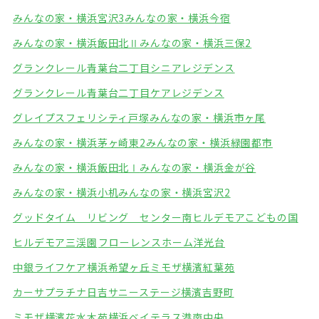
みんなの家・横浜宮沢3
みんなの家・横浜今宿
みんなの家・横浜飯田北Ⅱ
みんなの家・横浜三保2
グランクレール青葉台二丁目シニアレジデンス
グランクレール青葉台二丁目ケアレジデンス
グレイプスフェリシティ戸塚
みんなの家・横浜市ヶ尾
みんなの家・横浜茅ヶ崎東2
みんなの家・横浜緑園都市
みんなの家・横浜飯田北Ⅰ
みんなの家・横浜金が谷
みんなの家・横浜小机
みんなの家・横浜宮沢2
グッドタイム リビング センター南
ヒルデモアこどもの国
ヒルデモア三渓園
フローレンスホーム洋光台
中銀ライフケア横浜希望ヶ丘
ミモザ横濱紅葉苑
カーサプラチナ日吉
サニーステージ横濱吉野町
ミモザ横濱花水木苑
横浜ベイテラス港南中央