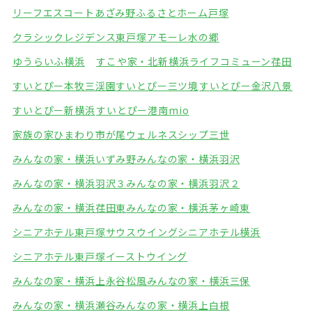
リーフエスコートあざみ野
ふるさとホーム戸塚
クラシックレジデンス東戸塚
アモーレ水の郷
ゆうらいふ横浜
すこや家・北新横浜
ライフコミューン荏田
すいとぴー本牧三渓園
すいとぴー三ツ境
すいとぴー金沢八景
すいとぴー新横浜
すいとぴー港南mio
家族の家ひまわり市が尾
ウェルネスシップ三世
みんなの家・横浜いずみ野
みんなの家・横浜羽沢
みんなの家・横浜羽沢３
みんなの家・横浜羽沢２
みんなの家・横浜荏田東
みんなの家・横浜茅ヶ崎東
シニアホテル東戸塚サウスウイング
シニアホテル横浜
シニアホテル東戸塚イーストウイング
みんなの家・横浜上永谷松風
みんなの家・横浜三保
みんなの家・横浜瀬谷
みんなの家・横浜上白根