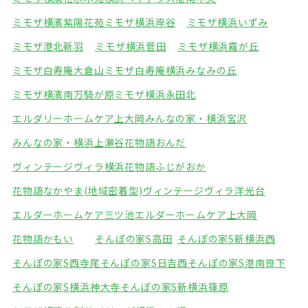
ミモザ横濱紫陽花苑
ミモザ横浜岸谷
ミモザ横浜いずみ
ミモザ港北新羽
ミモザ横浜菅田
ミモザ横浜霧が丘
ミモザ白寿庵大倉山
ミモザ白寿庵横浜みなみの丘
ミモザ横濱南万騎が原
ミモザ横浜永田北
エルダリーホームケア上大岡
みんなの家・横浜宮沢
みんなの家・横浜上瀬谷
花物語おんだ
ヴィンテージヴィラ横浜
花物語ふじがおか
花物語なかやま(地域密着型)
ヴィンテージヴィラ洋光台
エルダーホームケア三ツ池
エルダーホームケア上大岡
花物語かもい
そんぽの家S高田
そんぽの家S新横浜西
そんぽの家S西寺尾
そんぽの家S日吉西
そんぽの家S港南笹下
そんぽの家S横浜神大寺
そんぽの家S新横浜篠原