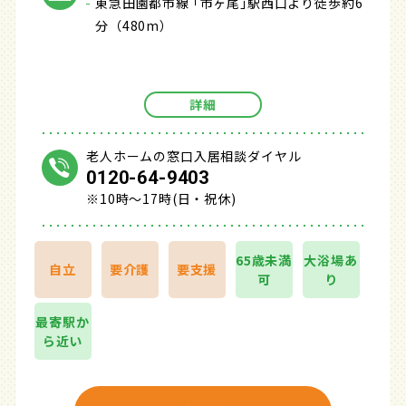
東急田園都市線 ｢市ヶ尾｣駅西口より徒歩約6
分（480m）
詳細
老人ホームの窓口入居相談ダイヤル
0120-64-9403
※10時～17時(日・祝休)
65歳未満
大浴場あ
自立
要介護
要支援
可
り
最寄駅か
ら近い