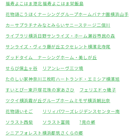
福寿よこはま港北
福寿よこはま栄飯島
花物語こうほくナーシング
グループホームバナナ園横浜山手
カーサプラチナみなとみらい
サニーステージ二俣川
ライブラリ横浜日野
サンライズ・ホーム瀬谷市民の森
サンライズ・ヴィラ藤が丘
エクセレント横濱北寺尾
グッドタイム ナーシングホーム・美しが丘
せらび保土ヶ谷
リアンレーヴ三ツ境
たのしい家神奈川三枚町
ハートランド・エミシア横濱旭
すいとぴー東戸塚
花珠の家あさひ
フェリエドゥ磯子
ツクイ横浜霧が丘グループホーム
ミモザ横浜朝比奈
花物語いそご
リリィパワーズレジデンスセンター南
ソラスト西柴
ソラスト富岡
?見の鄕
シニアフォレスト横浜都筑
さくらの郷