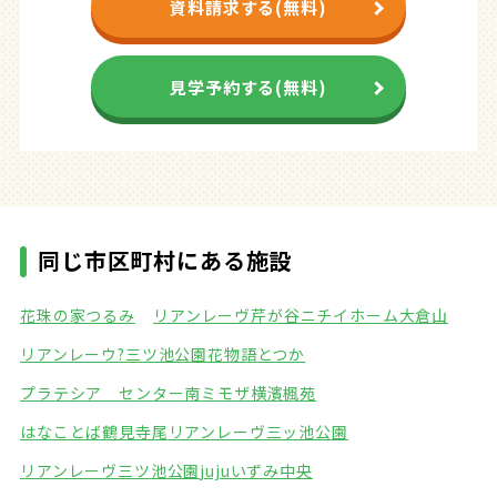
資料請求する(無料)
見学予約する(無料)
同じ市区町村にある施設
花珠の家つるみ
リアンレーヴ芹が谷
ニチイホーム大倉山
リアンレーウ?三ツ池公園
花物語とつか
プラテシア センター南
ミモザ横濱楓苑
はなことば鶴見寺尾
リアンレーヴ三ッ池公園
リアンレーヴ三ツ池公園
jujuいずみ中央