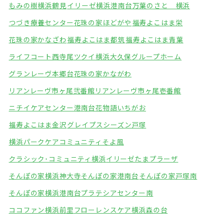
もみの樹横浜鶴見
イリーゼ横浜港南台
万葉のさと 横浜
つづき療養センター
花珠の家ほどがや
福寿よこはま栄
花珠の家かなざわ
福寿よこはま都筑
福寿よこはま青葉
ライフコート西寺尾
ツクイ横浜大久保グループホーム
グランレーヴ本郷台
花珠の家かながわ
リアンレーヴ市ヶ尾弐番館
リアンレーヴ市ヶ尾壱番館
ニチイケアセンター港南台
花物語いちがお
福寿よこはま金沢
グレイプスシーズン戸塚
横浜パークケアコミュニティそよ風
クラシック･コミュニティ横浜
イリーゼたまプラーザ
そんぽの家横浜神大寺
そんぽの家港南台
そんぽの家戸塚南
そんぽの家横浜港南台
プラテシアセンター南
ココファン横浜前里
フローレンスケア横浜森の台