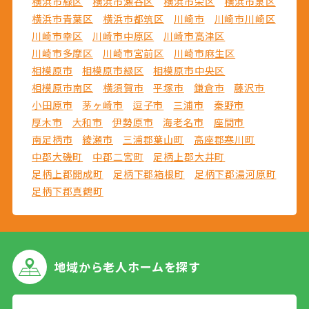
横浜市緑区
横浜市瀬谷区
横浜市栄区
横浜市泉区
横浜市青葉区
横浜市都筑区
川崎市
川崎市川崎区
川崎市幸区
川崎市中原区
川崎市高津区
川崎市多摩区
川崎市宮前区
川崎市麻生区
相模原市
相模原市緑区
相模原市中央区
相模原市南区
横須賀市
平塚市
鎌倉市
藤沢市
小田原市
茅ヶ崎市
逗子市
三浦市
秦野市
厚木市
大和市
伊勢原市
海老名市
座間市
南足柄市
綾瀬市
三浦郡葉山町
高座郡寒川町
中郡大磯町
中郡二宮町
足柄上郡大井町
足柄上郡開成町
足柄下郡箱根町
足柄下郡湯河原町
足柄下郡真鶴町
地域から
老人ホームを探す