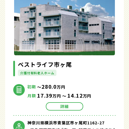
ベストライフ市ヶ尾
介護付有料老人ホーム
280.0
初期
～
万円
17.39
14.12
月額
万円 ～
万円
詳細
神奈川県横浜市青葉区市ヶ尾町1162-27