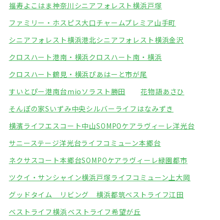
福寿よこはま神奈川
シニアフォレスト横浜戸塚
ファミリー・ホスピス大口
チャームプレミア山手町
シニアフォレスト横浜港北
シニアフォレスト横浜金沢
クロスハート港南・横浜
クロスハート南・横浜
クロスハート鶴見・横浜
ぴあはーと市が尾
すいとぴー港南台mio
ソラスト勝田
花物語あさひ
そんぽの家Sいずみ中央
シルバーライフはなみずき
横濱ライフエスコート中山
SOMPOケアラヴィーレ洋光台
サニーステージ洋光台
ライフコミューン本郷台
ネクサスコート本郷台
SOMPOケアラヴィーレ緑園都市
ツクイ・サンシャイン横浜戸塚
ライフコミューン上大岡
グッドタイム リビング 横浜都筑
ベストライフ江田
ベストライフ横浜
ベストライフ希望が丘