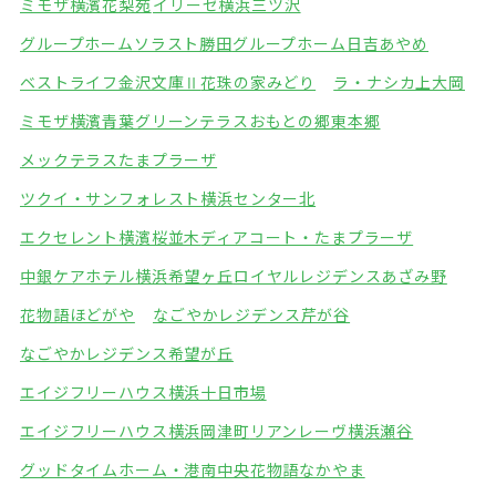
ミモザ横濱花梨苑
イリーゼ横浜三ツ沢
グループホームソラスト勝田
グループホーム日吉あやめ
ベストライフ金沢文庫Ⅱ
花珠の家みどり
ラ・ナシカ上大岡
ミモザ横濱青葉グリーンテラス
おもとの郷東本郷
メックテラスたまプラーザ
ツクイ・サンフォレスト横浜センター北
エクセレント横濱桜並木
ディアコート・たまプラーザ
中銀ケアホテル横浜希望ヶ丘
ロイヤルレジデンスあざみ野
花物語ほどがや
なごやかレジデンス芹が谷
なごやかレジデンス希望が丘
エイジフリーハウス横浜十日市場
エイジフリーハウス横浜岡津町
リアンレーヴ横浜瀬谷
グッドタイムホーム・港南中央
花物語なかやま