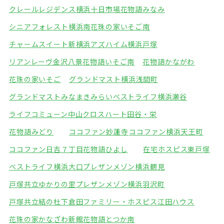
クレールレジデンス横浜十日市場
花物語みなみ
シニアフォレスト横浜南
花珠の家いそご南
チャームスイート新横浜
アズハイム横浜戸塚
リアンレーヴ金沢八景
花物語いそご南
花物語かながわ
花珠の家いそご
グランドマスト横浜浅間町
グランドマストみなまきみらい
ベストライフ横浜瀬谷
ライフコミューン中山
クロスハート田谷・栄
花物語みどり
ココファン妙蓮寺
ココファン横浜天王町
ココファン日吉７丁目
花物語ひよし
在宅ホスピス東戸塚
ベストライフ横浜大口
プレザンメゾン横浜鶴見
戸塚共立ゆかりの里
プレザンメゾン横浜羽沢町
戸塚共立結の杜下倉田
ファミリー・ホスピス江田ハウス
花珠の家かなざわ新館
花物語とつか南