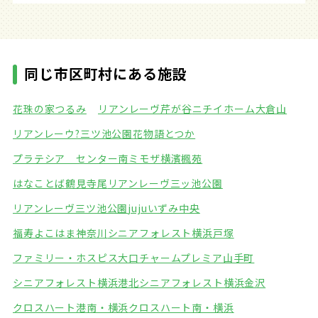
同じ市区町村にある施設
花珠の家つるみ
リアンレーヴ芹が谷
ニチイホーム大倉山
リアンレーウ?三ツ池公園
花物語とつか
プラテシア センター南
ミモザ横濱楓苑
はなことば鶴見寺尾
リアンレーヴ三ッ池公園
リアンレーヴ三ツ池公園
jujuいずみ中央
福寿よこはま神奈川
シニアフォレスト横浜戸塚
ファミリー・ホスピス大口
チャームプレミア山手町
シニアフォレスト横浜港北
シニアフォレスト横浜金沢
クロスハート港南・横浜
クロスハート南・横浜