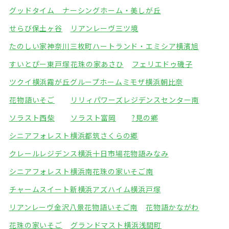
グッドタイム ナーシングホーム・美しが丘
せらび保土ヶ谷
リアンレーヴ三ツ境
たのしい家神奈川三枚町
ハートランド・エミシア横濱旭
すいとぴー東戸塚
花珠の家あさひ
フェリエドゥ磯子
ツクイ横浜霧が丘グループホーム
ミモザ横浜朝比奈
花物語いそご
リリィパワーズレジデンスセンター南
ソラスト西柴
ソラスト富岡
?見の鄕
シニアフォレスト横浜都筑
さくらの郷
クレールレジデンス横浜十日市場
花物語みなみ
シニアフォレスト横浜南
花珠の家いそご南
チャームスイート新横浜
アズハイム横浜戸塚
リアンレーヴ金沢八景
花物語いそご南
花物語かながわ
花珠の家いそご
グランドマスト横浜浅間町