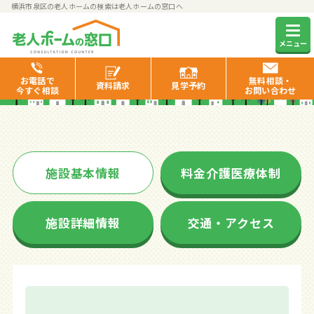
横浜市泉区の老人ホームの検索は老人ホームの窓口へ
ライフコミューンいずみ中央
メニュー
お電話で
無料相談・
資料
請求
見学
予約
今すぐ相談
お問い合わせ
施設基本情報
料金介護医療体制
施設詳細情報
交通・アクセス