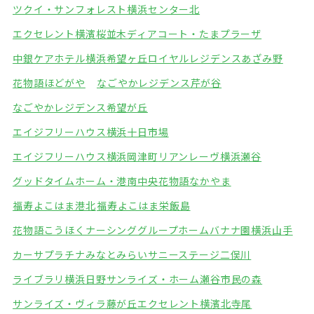
ツクイ・サンフォレスト横浜センター北
エクセレント横濱桜並木
ディアコート・たまプラーザ
中銀ケアホテル横浜希望ヶ丘
ロイヤルレジデンスあざみ野
花物語ほどがや
なごやかレジデンス芹が谷
なごやかレジデンス希望が丘
エイジフリーハウス横浜十日市場
エイジフリーハウス横浜岡津町
リアンレーヴ横浜瀬谷
グッドタイムホーム・港南中央
花物語なかやま
福寿よこはま港北
福寿よこはま栄飯島
花物語こうほくナーシング
グループホームバナナ園横浜山手
カーサプラチナみなとみらい
サニーステージ二俣川
ライブラリ横浜日野
サンライズ・ホーム瀬谷市民の森
サンライズ・ヴィラ藤が丘
エクセレント横濱北寺尾