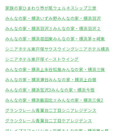
家族の家ひまわり市が尾
ウェルネスシップ三世
みんなの家・横浜いずみ野
みんなの家・横浜羽沢
みんなの家・横浜羽沢３
みんなの家・横浜羽沢２
みんなの家・横浜荏田東
みんなの家・横浜茅ヶ崎東
シニアホテル東戸塚サウスウイング
シニアホテル横浜
シニアホテル東戸塚イーストウイング
みんなの家・横浜上永谷松風
みんなの家・横浜三保
みんなの家・横浜瀬谷
みんなの家・横浜上白根
みんなの家・横浜宮沢3
みんなの家・横浜今宿
みんなの家・横浜飯田北Ⅱ
みんなの家・横浜三保2
グランクレール青葉台二丁目シニアレジデンス
グランクレール青葉台二丁目ケアレジデンス
グレイプスフェリシティ戸塚
みんなの家・横浜市ヶ尾