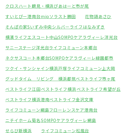
クロスハート鶴見・横浜
ぴあはーと市が尾
すいとぴー港南台mio
ソラスト勝田
花物語あさひ
そんぽの家Sいずみ中央
シルバーライフはなみずき
横濱ライフエスコート中山
SOMPOケアラヴィーレ洋光台
サニーステージ洋光台
ライフコミューン本郷台
ネクサスコート本郷台
SOMPOケアラヴィーレ緑園都市
ツクイ・サンシャイン横浜戸塚
ライフコミューン上大岡
グッドタイム リビング 横浜都筑
ベストライフ市ヶ尾
ベストライフ江田
ベストライフ横浜
ベストライフ希望が丘
ベストライフ横浜港南
ベストライフ金沢文庫
ライフコミューン綱島
フローレンスケア港南台
ニチイホーム菊名
SOMPOケアラヴィーレ網島
せらび新横浜
ライフコミューン松風台