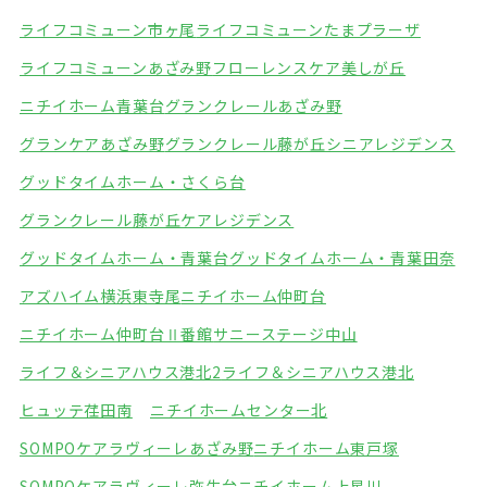
ライフコミューン市ヶ尾
ライフコミューンたまプラーザ
ライフコミューンあざみ野
フローレンスケア美しが丘
ニチイホーム青葉台
グランクレールあざみ野
グランケアあざみ野
グランクレール藤が丘シニアレジデンス
グッドタイムホーム・さくら台
グランクレール藤が丘ケアレジデンス
グッドタイムホーム・青葉台
グッドタイムホーム・青葉田奈
アズハイム横浜東寺尾
ニチイホーム仲町台
ニチイホーム仲町台Ⅱ番館
サニーステージ中山
ライフ＆シニアハウス港北2
ライフ＆シニアハウス港北
ヒュッテ荏田南
ニチイホームセンター北
SOMPOケアラヴィーレあざみ野
ニチイホーム東戸塚
SOMPOケアラヴィーレ弥生台
ニチイホーム上星川