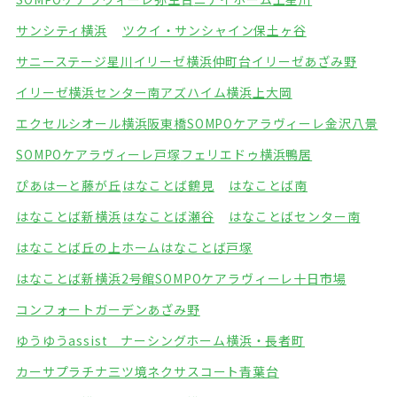
サンシティ横浜
ツクイ・サンシャイン保土ヶ谷
サニーステージ星川
イリーゼ横浜仲町台
イリーゼあざみ野
イリーゼ横浜センター南
アズハイム横浜上大岡
エクセルシオール横浜阪東橋
SOMPOケアラヴィーレ金沢八景
SOMPOケアラヴィーレ戸塚
フェリエドゥ横浜鴨居
ぴあはーと藤が丘
はなことば鶴見
はなことば南
はなことば新横浜
はなことば瀬谷
はなことばセンター南
はなことば丘の上ホーム
はなことば戸塚
はなことば新横浜2号館
SOMPOケアラヴィーレ十日市場
コンフォートガーデンあざみ野
ゆうゆうassist ナーシングホーム横浜・長者町
カーサプラチナ三ツ境
ネクサスコート青葉台