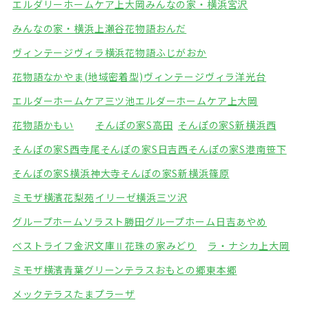
エルダリーホームケア上大岡
みんなの家・横浜宮沢
みんなの家・横浜上瀬谷
花物語おんだ
ヴィンテージヴィラ横浜
花物語ふじがおか
花物語なかやま(地域密着型)
ヴィンテージヴィラ洋光台
エルダーホームケア三ツ池
エルダーホームケア上大岡
花物語かもい
そんぽの家S高田
そんぽの家S新横浜西
そんぽの家S西寺尾
そんぽの家S日吉西
そんぽの家S港南笹下
そんぽの家S横浜神大寺
そんぽの家S新横浜篠原
ミモザ横濱花梨苑
イリーゼ横浜三ツ沢
グループホームソラスト勝田
グループホーム日吉あやめ
ベストライフ金沢文庫Ⅱ
花珠の家みどり
ラ・ナシカ上大岡
ミモザ横濱青葉グリーンテラス
おもとの郷東本郷
メックテラスたまプラーザ