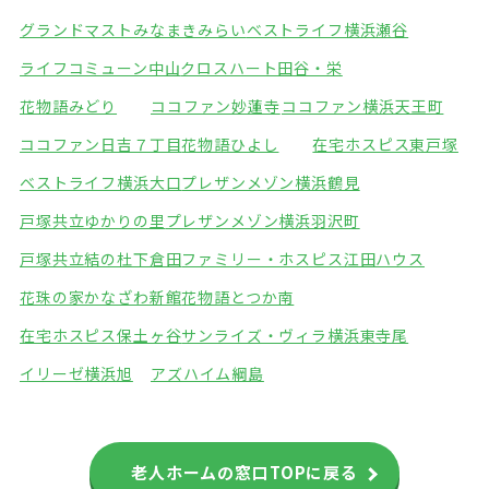
グランドマストみなまきみらい
ベストライフ横浜瀬谷
ライフコミューン中山
クロスハート田谷・栄
花物語みどり
ココファン妙蓮寺
ココファン横浜天王町
ココファン日吉７丁目
花物語ひよし
在宅ホスピス東戸塚
ベストライフ横浜大口
プレザンメゾン横浜鶴見
戸塚共立ゆかりの里
プレザンメゾン横浜羽沢町
戸塚共立結の杜下倉田
ファミリー・ホスピス江田ハウス
花珠の家かなざわ新館
花物語とつか南
在宅ホスピス保土ヶ谷
サンライズ・ヴィラ横浜東寺尾
イリーゼ横浜旭
アズハイム綱島
老人ホームの窓口TOPに戻る