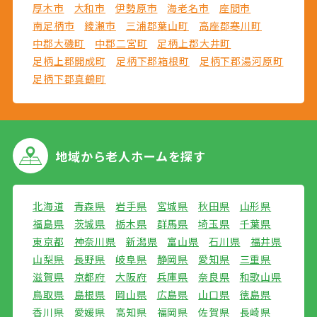
厚木市
大和市
伊勢原市
海老名市
座間市
南足柄市
綾瀬市
三浦郡葉山町
高座郡寒川町
中郡大磯町
中郡二宮町
足柄上郡大井町
足柄上郡開成町
足柄下郡箱根町
足柄下郡湯河原町
足柄下郡真鶴町
地域から
老人ホームを探す
北海道
青森県
岩手県
宮城県
秋田県
山形県
福島県
茨城県
栃木県
群馬県
埼玉県
千葉県
東京都
神奈川県
新潟県
富山県
石川県
福井県
山梨県
長野県
岐阜県
静岡県
愛知県
三重県
滋賀県
京都府
大阪府
兵庫県
奈良県
和歌山県
鳥取県
島根県
岡山県
広島県
山口県
徳島県
香川県
愛媛県
高知県
福岡県
佐賀県
長崎県