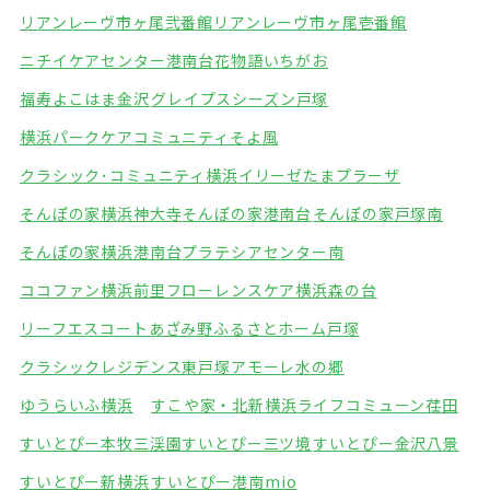
リアンレーヴ市ヶ尾弐番館
リアンレーヴ市ヶ尾壱番館
ニチイケアセンター港南台
花物語いちがお
福寿よこはま金沢
グレイプスシーズン戸塚
横浜パークケアコミュニティそよ風
クラシック･コミュニティ横浜
イリーゼたまプラーザ
そんぽの家横浜神大寺
そんぽの家港南台
そんぽの家戸塚南
そんぽの家横浜港南台
プラテシアセンター南
ココファン横浜前里
フローレンスケア横浜森の台
リーフエスコートあざみ野
ふるさとホーム戸塚
クラシックレジデンス東戸塚
アモーレ水の郷
ゆうらいふ横浜
すこや家・北新横浜
ライフコミューン荏田
すいとぴー本牧三渓園
すいとぴー三ツ境
すいとぴー金沢八景
すいとぴー新横浜
すいとぴー港南mio