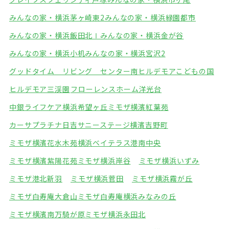
みんなの家・横浜茅ヶ崎東2
みんなの家・横浜緑園都市
みんなの家・横浜飯田北Ⅰ
みんなの家・横浜金が谷
みんなの家・横浜小机
みんなの家・横浜宮沢2
グッドタイム リビング センター南
ヒルデモアこどもの国
ヒルデモア三渓園
フローレンスホーム洋光台
中銀ライフケア横浜希望ヶ丘
ミモザ横濱紅葉苑
カーサプラチナ日吉
サニーステージ横濱吉野町
ミモザ横濱花水木苑
横浜ベイテラス港南中央
ミモザ横濱紫陽花苑
ミモザ横浜岸谷
ミモザ横浜いずみ
ミモザ港北新羽
ミモザ横浜菅田
ミモザ横浜霧が丘
ミモザ白寿庵大倉山
ミモザ白寿庵横浜みなみの丘
ミモザ横濱南万騎が原
ミモザ横浜永田北