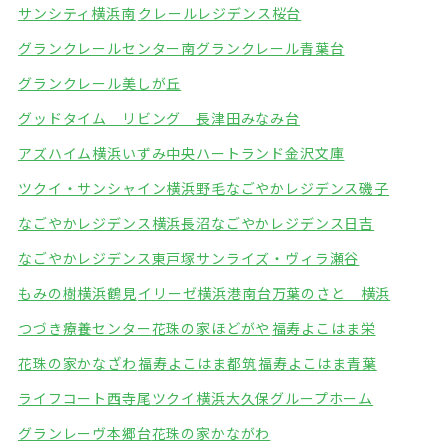
サンシティ横浜南
クレールレジデンス桜台
グランクレールセンター南
グランクレール青葉台
グランクレール美しが丘
グッドタイム リビング 長津田みなみ台
アズハイム横浜いずみ中央
ハートランド金沢文庫
ツクイ・サンシャイン横浜野毛
なごやかレジデンス磯子
なごやかレジデンス横浜長沼
なごやかレジデンス日吉
なごやかレジデンス東戸塚
サンライズ・ヴィラ瀬谷
もみの樹横浜鶴見
イリーゼ横浜港南台
万葉のさと 横浜
つづき療養センター
花珠の家ほどがや
福寿よこはま栄
花珠の家かなざわ
福寿よこはま都筑
福寿よこはま青葉
ライフコート西寺尾
ツクイ横浜大久保グループホーム
グランレーヴ本郷台
花珠の家かながわ