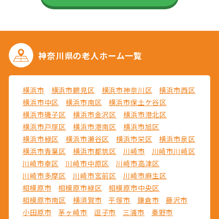
神奈川県の
老人ホーム一覧
横浜市
横浜市鶴見区
横浜市神奈川区
横浜市西区
横浜市中区
横浜市南区
横浜市保土ケ谷区
横浜市磯子区
横浜市金沢区
横浜市港北区
横浜市戸塚区
横浜市港南区
横浜市旭区
横浜市緑区
横浜市瀬谷区
横浜市栄区
横浜市泉区
横浜市青葉区
横浜市都筑区
川崎市
川崎市川崎区
川崎市幸区
川崎市中原区
川崎市高津区
川崎市多摩区
川崎市宮前区
川崎市麻生区
相模原市
相模原市緑区
相模原市中央区
相模原市南区
横須賀市
平塚市
鎌倉市
藤沢市
小田原市
茅ヶ崎市
逗子市
三浦市
秦野市