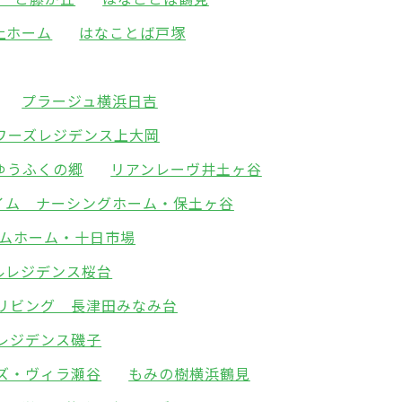
上ホーム
はなことば戸塚
プラージュ横浜日吉
ワーズレジデンス上大岡
ゆうふくの郷
リアンレーヴ井土ヶ谷
イム ナーシングホーム・保土ヶ谷
ムホーム・十日市場
ルレジデンス桜台
リビング 長津田みなみ台
レジデンス磯子
ズ・ヴィラ瀬谷
もみの樹横浜鶴見