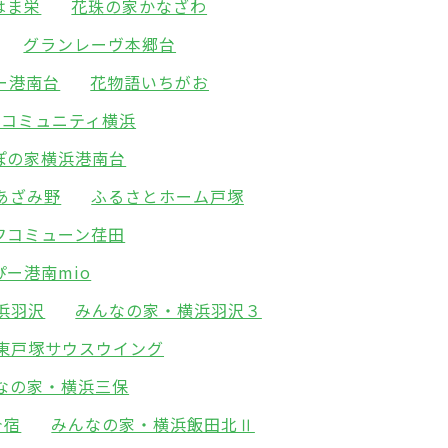
はま栄
花珠の家かなざわ
グランレーヴ本郷台
ー港南台
花物語いちがお
･コミュニティ横浜
ぽの家横浜港南台
あざみ野
ふるさとホーム戸塚
フコミューン荏田
ぴー港南mio
浜羽沢
みんなの家・横浜羽沢３
東戸塚サウスウイング
なの家・横浜三保
今宿
みんなの家・横浜飯田北Ⅱ