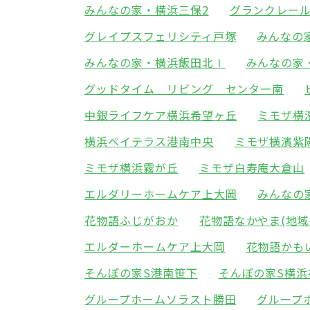
みんなの家・横浜三保2
グランクレー
グレイプスフェリシティ戸塚
みんなの
みんなの家・横浜飯田北Ⅰ
みんなの家
グッドタイム リビング センター南
中銀ライフケア横浜希望ヶ丘
ミモザ横
横浜ベイテラス港南中央
ミモザ横濱紫
ミモザ横浜霧が丘
ミモザ白寿庵大倉山
エルダリーホームケア上大岡
みんなの
花物語ふじがおか
花物語なかやま(地域
エルダーホームケア上大岡
花物語かも
そんぽの家S港南笹下
そんぽの家S横浜
グループホームソラスト勝田
グループ