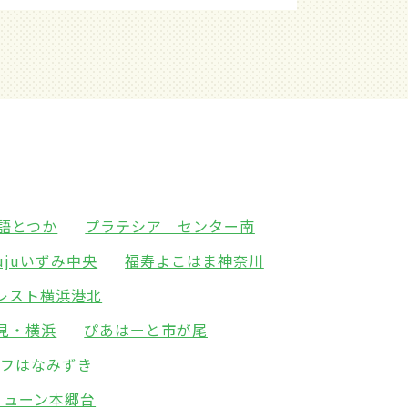
語とつか
プラテシア センター南
jujuいずみ中央
福寿よこはま神奈川
レスト横浜港北
見・横浜
ぴあはーと市が尾
イフはなみずき
ミューン本郷台