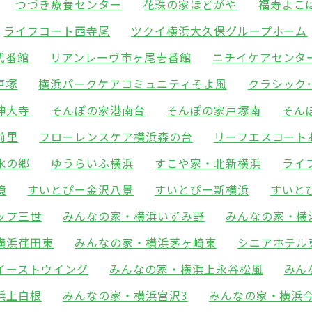
つづき療養センター
花珠の家ほどがや
福寿よこ
ライフコート西寺尾
ツクイ横浜大久保グループホーム
弐番館
リアンレーヴ市ヶ尾壱番館
ニチイケアセンタ
戸塚
横浜パークケアコミュニティそよ風
クラシック
神大寺
そんぽの家港南台
そんぽの家戸塚南
そん
前里
フローレンスケア横浜森の台
リーフエスコート
水の郷
ゆうらいふ横浜
すこや家・北新横浜
ライ
境
すいとぴー金沢八景
すいとぴー新横浜
すいと
ップ三世
みんなの家・横浜いずみ野
みんなの家・横
横浜荏田東
みんなの家・横浜茅ヶ崎東
シニアホテル
イーストウイング
みんなの家・横浜上永谷松風
みん
浜上白根
みんなの家・横浜宮沢3
みんなの家・横浜