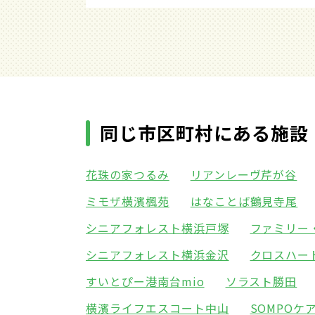
同じ市区町村にある施設
花珠の家つるみ
リアンレーヴ芹が谷
ミモザ横濱楓苑
はなことば鶴見寺尾
シニアフォレスト横浜戸塚
ファミリー
シニアフォレスト横浜金沢
クロスハー
すいとぴー港南台mio
ソラスト勝田
横濱ライフエスコート中山
SOMPO