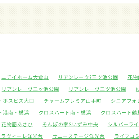
ニチイホーム大倉山
リアンレーウ?三ツ池公園
花物
リアンレーヴ三ッ池公園
リアンレーヴ三ツ池公園
・ホスピス大口
チャームプレミア山手町
シニアフォ
ト港南・横浜
クロスハート南・横浜
クロスハート鶴
花物語あさひ
そんぽの家Sいずみ中央
シルバーラ
ケアラヴィーレ洋光台
サニーステージ洋光台
ライフコ