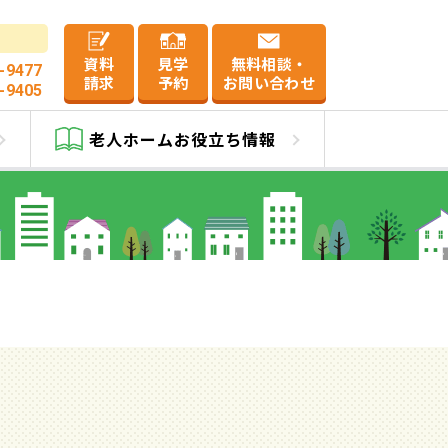
資料
見学
無料相談・
-9477
請求
予約
お問い合わせ
-9405
町
老人ホーム
お役立ち情報