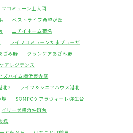
イフコミューン上大岡
浜
ベストライフ希望が丘
台
ニチイホーム菊名
尾
ライフコミューンたまプラーザ
あざみ野
グランケアあざみ野
ケアレジデンス
アズハイム横浜東寺尾
港北2
ライフ＆シニアハウス港北
戸塚
SOMPOケアラヴィーレ弥生台
イリーゼ横浜仲町台
東橋
ーと藤が丘
はなことば鶴見