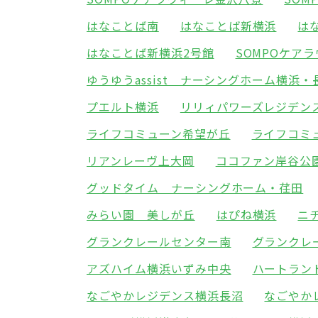
はなことば南
はなことば新横浜
は
はなことば新横浜2号館
SOMPOケア
ゆうゆうassist ナーシングホーム横浜・
プエルト横浜
リリィパワーズレジデン
ライフコミューン希望が丘
ライフコミ
リアンレーヴ上大岡
ココファン岸谷公
グッドタイム ナーシングホーム・荏田
みらい園 美しが丘
はぴね横浜
ニ
グランクレールセンター南
グランクレ
アズハイム横浜いずみ中央
ハートラン
なごやかレジデンス横浜長沼
なごやか