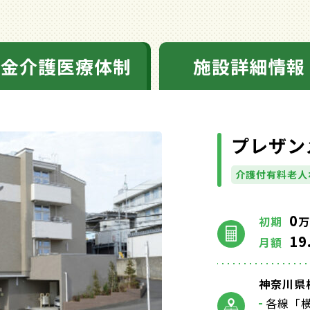
料金介護医療体制
施設詳細情報
プレザン
介護付有料老人
0
初期
万
19
月額
神奈川県
各線「