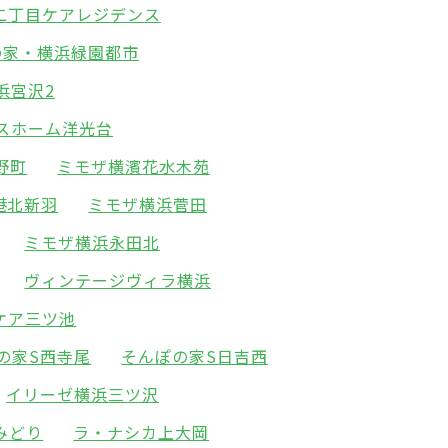
二丁目ケアレジデンス
の家・横浜緑園都市
浜宮沢2
スホーム洋光台
野町
ミモザ横濱花水木苑
港北新羽
ミモザ横浜菅田
ミモザ横浜永田北
ヴィンテージヴィラ横浜
ケア三ツ池
の家S西寺尾
そんぽの家S日吉西
イリーゼ横浜三ツ沢
みどり
ラ・ナシカ上大岡