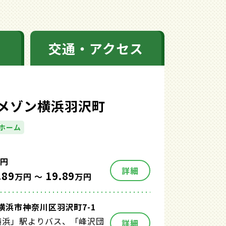
交通・アクセス
メゾン横浜羽沢町
ホーム
円
詳細
.89
19.89
万円 ～
万円
横浜市神奈川区羽沢町7-1
横浜」駅よりバス、「峰沢団
詳細