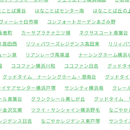
なことば瀬谷
はなことばセンター南
はなことば丘の
ラヴィーレ十日市場
コンフォートガーデンあざみ野
長者町
カーサプラチナ三ツ境
ネクサスコート青葉台
ス高田西
リリィパワーズレジデンス高田東
リリィパ
ューン泉
リアンレーヴ馬車道
ナーシングホーム横浜
園
ココファン横浜川和
ココファン日吉
グッドタ
グッドタイム ナーシングホーム・港南台
グッドタイ
チイケアセンター横浜戸塚
サンシティ横浜南
クレー
ール青葉台
グランクレール美しが丘
グッドタイム 
ド金沢文庫
ツクイ・サンシャイン横浜野毛
なごやか
レジデンス日吉
なごやかレジデンス東戸塚
サンライ