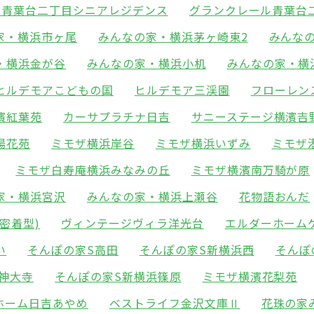
ル青葉台二丁目シニアレジデンス
グランクレール青葉台
家・横浜市ヶ尾
みんなの家・横浜茅ヶ崎東2
みんな
・横浜金が谷
みんなの家・横浜小机
みんなの家・横
ヒルデモアこどもの国
ヒルデモア三渓園
フローレン
濱紅葉苑
カーサプラチナ日吉
サニーステージ横濱吉
陽花苑
ミモザ横浜岸谷
ミモザ横浜いずみ
ミモザ
ミモザ白寿庵横浜みなみの丘
ミモザ横濱南万騎が原
家・横浜宮沢
みんなの家・横浜上瀬谷
花物語おんだ
密着型)
ヴィンテージヴィラ洋光台
エルダーホーム
い
そんぽの家S高田
そんぽの家S新横浜西
そんぽ
神大寺
そんぽの家S新横浜篠原
ミモザ横濱花梨苑
ホーム日吉あやめ
ベストライフ金沢文庫Ⅱ
花珠の家