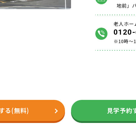
地前」
老人ホー
0120-
※10時～
する(無料)
見学予約す