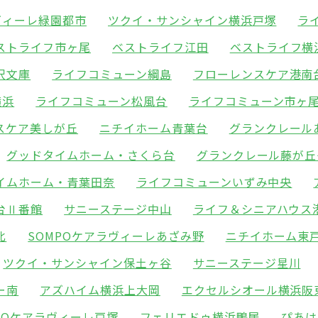
ヴィーレ緑園都市
ツクイ・サンシャイン横浜戸塚
ラ
ストライフ市ヶ尾
ベストライフ江田
ベストライフ横
沢文庫
ライフコミューン綱島
フローレンスケア港南
横浜
ライフコミューン松風台
ライフコミューン市ヶ
スケア美しが丘
ニチイホーム青葉台
グランクレール
グッドタイムホーム・さくら台
グランクレール藤が丘
イムホーム・青葉田奈
ライフコミューンいずみ中央
台Ⅱ番館
サニーステージ中山
ライフ＆シニアハウス
北
SOMPOケアラヴィーレあざみ野
ニチイホーム東
ツクイ・サンシャイン保土ヶ谷
サニーステージ星川
ー南
アズハイム横浜上大岡
エクセルシオール横浜阪
POケアラヴィーレ戸塚
フェリエドゥ横浜鴨居
ぴあは