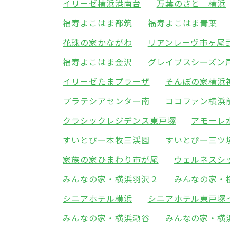
イリーゼ横浜港南台
万葉のさと 横浜
福寿よこはま都筑
福寿よこはま青葉
花珠の家かながわ
リアンレーヴ市ヶ尾
福寿よこはま金沢
グレイプスシーズン
イリーゼたまプラーザ
そんぽの家横浜
プラテシアセンター南
ココファン横浜
クラシックレジデンス東戸塚
アモーレ
すいとぴー本牧三渓園
すいとぴー三ツ
家族の家ひまわり市が尾
ウェルネスシ
みんなの家・横浜羽沢２
みんなの家・
シニアホテル横浜
シニアホテル東戸塚
みんなの家・横浜瀬谷
みんなの家・横