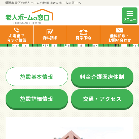
横浜市緑区の老人ホームの検索は老人ホームの窓口へ
グッドタイムホーム・十日市場
メニュー
お電話で
無料相談・
資料
請求
見学
予約
今すぐ相談
お問い合わせ
施設基本情報
料金介護医療体制
施設詳細情報
交通・アクセス