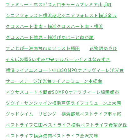
ファミリー・ホスピス大口
チャームプレミア山手町
シニアフォレスト横浜港北
シニアフォレスト横浜金沢
クロスハート港南・横浜
クロスハート南・横浜
クロスハート鶴見・横浜
ぴあはーと市が尾
すいとぴー港南台mio
ソラスト勝田
花物語あさひ
そんぽの家Sいずみ中央
シルバーライフはなみずき
横濱ライフエスコート中山
SOMPOケアラヴィーレ洋光台
サニーステージ洋光台
ライフコミューン本郷台
ネクサスコート本郷台
SOMPOケアラヴィーレ緑園都市
ツクイ・サンシャイン横浜戸塚
ライフコミューン上大岡
グッドタイム リビング 横浜都筑
ベストライフ市ヶ尾
ベストライフ江田
ベストライフ横浜
ベストライフ希望が丘
ベストライフ横浜港南
ベストライフ金沢文庫