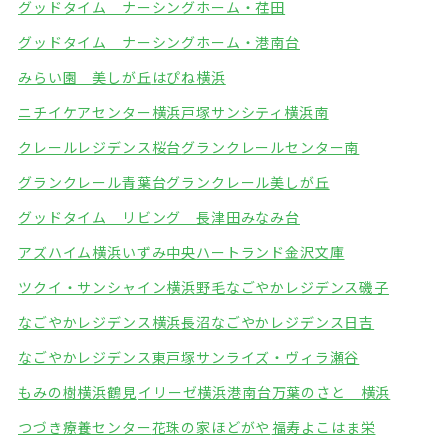
グッドタイム ナーシングホーム・荏田
グッドタイム ナーシングホーム・港南台
みらい園 美しが丘
はぴね横浜
ニチイケアセンター横浜戸塚
サンシティ横浜南
クレールレジデンス桜台
グランクレールセンター南
グランクレール青葉台
グランクレール美しが丘
グッドタイム リビング 長津田みなみ台
アズハイム横浜いずみ中央
ハートランド金沢文庫
ツクイ・サンシャイン横浜野毛
なごやかレジデンス磯子
なごやかレジデンス横浜長沼
なごやかレジデンス日吉
なごやかレジデンス東戸塚
サンライズ・ヴィラ瀬谷
もみの樹横浜鶴見
イリーゼ横浜港南台
万葉のさと 横浜
つづき療養センター
花珠の家ほどがや
福寿よこはま栄