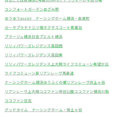
はなことば新横浜2号館
SOMPOケアラヴィーレ十日市場
コンフォートガーデンあざみ野
ゆうゆうassist ナーシングホーム横浜・長者町
カーサプラチナ三ツ境
ネクサスコート青葉台
プラージュ横浜日吉
プエルト横浜
リリィパワーズレジデンス高田西
リリィパワーズレジデンス高田東
リリィパワーズレジデンス上大岡
ライフコミューン希望が丘
ライフコミューン泉
リアンレーヴ馬車道
ナーシングホーム横浜ゆうふくの郷
リアンレーヴ井土ヶ谷
リアンレーヴ上大岡
ココファン岸谷公園
ココファン横浜川和
ココファン日吉
グッドタイム ナーシングホーム・保土ヶ谷