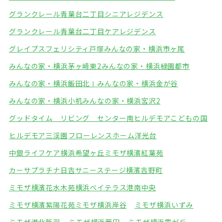
グランクレール青葉台二丁目シニアレジデンス
グランクレール青葉台二丁目ケアレジデンス
グレイプスフェリシティ戸塚
みんなの家・横浜市ヶ尾
みんなの家・横浜茅ヶ崎東2
みんなの家・横浜緑園都市
みんなの家・横浜飯田北Ⅰ
みんなの家・横浜金が谷
みんなの家・横浜小机
みんなの家・横浜宮沢2
グッドタイム リビング センター南
ヒルデモアこどもの国
ヒルデモア三渓園
フローレンスホーム洋光台
中銀ライフケア横浜希望ヶ丘
ミモザ横濱紅葉苑
カーサプラチナ日吉
サニーステージ横濱吉野町
ミモザ横濱花水木苑
横浜ベイテラス港南中央
ミモザ横濱紫陽花苑
ミモザ横浜岸谷
ミモザ横浜いずみ