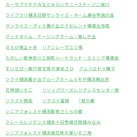
カーサプラチナみなとみらい
サニーステージ二俣川
ライブラリ横浜日野
サンライズ・ホーム瀬谷市民の森
サンライズ・ヴィラ藤が丘
エクセレント横濱北寺尾
グッドタイム ナーシングホーム・美しが丘
せらび保土ヶ谷
リアンレーヴ三ツ境
たのしい家神奈川三枚町
ハートランド・エミシア横濱旭
すいとぴー東戸塚
花珠の家あさひ
フェリエドゥ磯子
ツクイ横浜霧が丘グループホーム
ミモザ横浜朝比奈
花物語いそご
リリィパワーズレジデンスセンター南
ソラスト西柴
ソラスト富岡
?見の鄕
シニアフォレスト横浜都筑
さくらの郷
クレールレジデンス横浜十日市場
花物語みなみ
シニアフォレスト横浜南
花珠の家いそご南