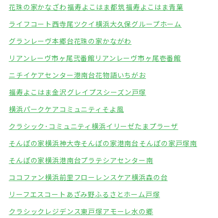
花珠の家かなざわ
福寿よこはま都筑
福寿よこはま青葉
ライフコート西寺尾
ツクイ横浜大久保グループホーム
グランレーヴ本郷台
花珠の家かながわ
リアンレーヴ市ヶ尾弐番館
リアンレーヴ市ヶ尾壱番館
ニチイケアセンター港南台
花物語いちがお
福寿よこはま金沢
グレイプスシーズン戸塚
横浜パークケアコミュニティそよ風
クラシック･コミュニティ横浜
イリーゼたまプラーザ
そんぽの家横浜神大寺
そんぽの家港南台
そんぽの家戸塚南
そんぽの家横浜港南台
プラテシアセンター南
ココファン横浜前里
フローレンスケア横浜森の台
リーフエスコートあざみ野
ふるさとホーム戸塚
クラシックレジデンス東戸塚
アモーレ水の郷