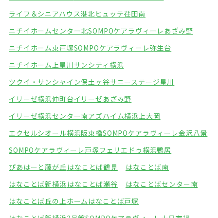
ライフ＆シニアハウス港北
ヒュッテ荏田南
ニチイホームセンター北
SOMPOケアラヴィーレあざみ野
ニチイホーム東戸塚
SOMPOケアラヴィーレ弥生台
ニチイホーム上星川
サンシティ横浜
ツクイ・サンシャイン保土ヶ谷
サニーステージ星川
イリーゼ横浜仲町台
イリーゼあざみ野
イリーゼ横浜センター南
アズハイム横浜上大岡
エクセルシオール横浜阪東橋
SOMPOケアラヴィーレ金沢八景
SOMPOケアラヴィーレ戸塚
フェリエドゥ横浜鴨居
ぴあはーと藤が丘
はなことば鶴見
はなことば南
はなことば新横浜
はなことば瀬谷
はなことばセンター南
はなことば丘の上ホーム
はなことば戸塚