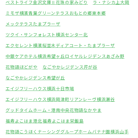
ベストライフ金沢文庫Ⅱ
花珠の家みどり
ラ・ナシカ上大岡
ミモザ横濱青葉グリーンテラス
おもとの郷東本郷
メックテラスたまプラーザ
ツクイ・サンフォレスト横浜センター北
エクセレント横濱桜並木
ディアコート・たまプラーザ
中銀ケアホテル横浜希望ヶ丘
ロイヤルレジデンスあざみ野
花物語ほどがや
なごやかレジデンス芹が谷
なごやかレジデンス希望が丘
エイジフリーハウス横浜十日市場
エイジフリーハウス横浜岡津町
リアンレーヴ横浜瀬谷
グッドタイムホーム・港南中央
花物語なかやま
福寿よこはま港北
福寿よこはま栄飯島
花物語こうほくナーシング
グループホームバナナ園横浜山手