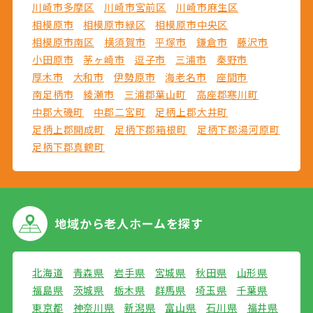
川崎市多摩区
川崎市宮前区
川崎市麻生区
相模原市
相模原市緑区
相模原市中央区
相模原市南区
横須賀市
平塚市
鎌倉市
藤沢市
小田原市
茅ヶ崎市
逗子市
三浦市
秦野市
厚木市
大和市
伊勢原市
海老名市
座間市
南足柄市
綾瀬市
三浦郡葉山町
高座郡寒川町
中郡大磯町
中郡二宮町
足柄上郡大井町
足柄上郡開成町
足柄下郡箱根町
足柄下郡湯河原町
足柄下郡真鶴町
地域から
老人ホームを探す
北海道
青森県
岩手県
宮城県
秋田県
山形県
福島県
茨城県
栃木県
群馬県
埼玉県
千葉県
東京都
神奈川県
新潟県
富山県
石川県
福井県