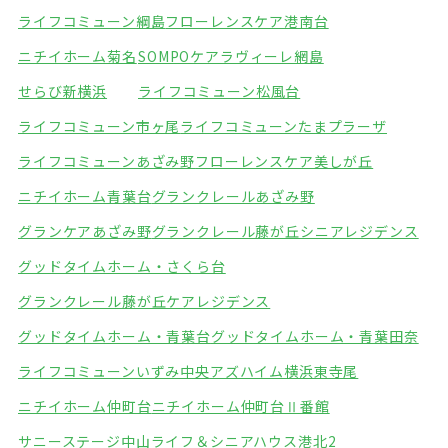
ライフコミューン綱島
フローレンスケア港南台
ニチイホーム菊名
SOMPOケアラヴィーレ網島
せらび新横浜
ライフコミューン松風台
ライフコミューン市ヶ尾
ライフコミューンたまプラーザ
ライフコミューンあざみ野
フローレンスケア美しが丘
ニチイホーム青葉台
グランクレールあざみ野
グランケアあざみ野
グランクレール藤が丘シニアレジデンス
グッドタイムホーム・さくら台
グランクレール藤が丘ケアレジデンス
グッドタイムホーム・青葉台
グッドタイムホーム・青葉田奈
ライフコミューンいずみ中央
アズハイム横浜東寺尾
ニチイホーム仲町台
ニチイホーム仲町台Ⅱ番館
サニーステージ中山
ライフ＆シニアハウス港北2