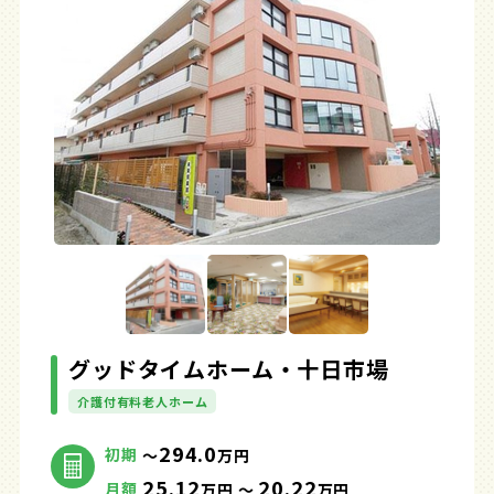
グッドタイムホーム・十日市場
介護付有料老人ホーム
294.0
初期
～
万円
25.12
20.22
月額
万円 ～
万円