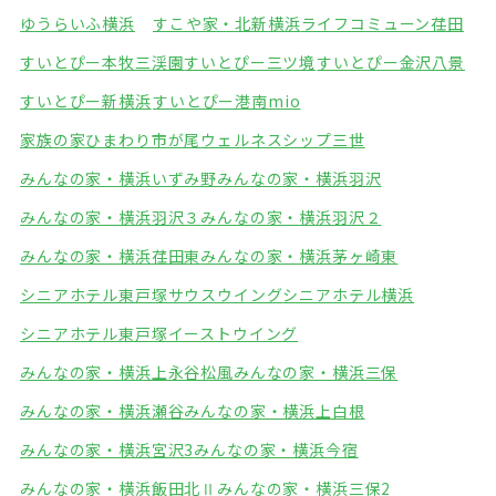
ゆうらいふ横浜
すこや家・北新横浜
ライフコミューン荏田
すいとぴー本牧三渓園
すいとぴー三ツ境
すいとぴー金沢八景
すいとぴー新横浜
すいとぴー港南mio
家族の家ひまわり市が尾
ウェルネスシップ三世
みんなの家・横浜いずみ野
みんなの家・横浜羽沢
みんなの家・横浜羽沢３
みんなの家・横浜羽沢２
みんなの家・横浜荏田東
みんなの家・横浜茅ヶ崎東
シニアホテル東戸塚サウスウイング
シニアホテル横浜
シニアホテル東戸塚イーストウイング
みんなの家・横浜上永谷松風
みんなの家・横浜三保
みんなの家・横浜瀬谷
みんなの家・横浜上白根
みんなの家・横浜宮沢3
みんなの家・横浜今宿
みんなの家・横浜飯田北Ⅱ
みんなの家・横浜三保2