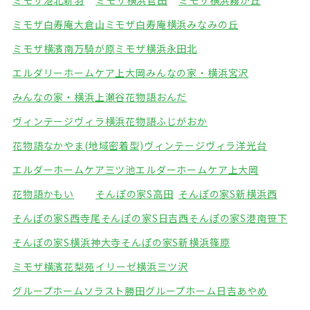
ミモザ港北新羽
ミモザ横浜菅田
ミモザ横浜霧が丘
ミモザ白寿庵大倉山
ミモザ白寿庵横浜みなみの丘
ミモザ横濱南万騎が原
ミモザ横浜永田北
エルダリーホームケア上大岡
みんなの家・横浜宮沢
みんなの家・横浜上瀬谷
花物語おんだ
ヴィンテージヴィラ横浜
花物語ふじがおか
花物語なかやま(地域密着型)
ヴィンテージヴィラ洋光台
エルダーホームケア三ツ池
エルダーホームケア上大岡
花物語かもい
そんぽの家S高田
そんぽの家S新横浜西
そんぽの家S西寺尾
そんぽの家S日吉西
そんぽの家S港南笹下
そんぽの家S横浜神大寺
そんぽの家S新横浜篠原
ミモザ横濱花梨苑
イリーゼ横浜三ツ沢
グループホームソラスト勝田
グループホーム日吉あやめ