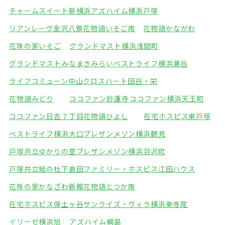
チャームスイート新横浜
アズハイム横浜戸塚
リアンレーヴ金沢八景
花物語いそご南
花物語かながわ
花珠の家いそご
グランドマスト横浜浅間町
グランドマストみなまきみらい
ベストライフ横浜瀬谷
ライフコミューン中山
クロスハート田谷・栄
花物語みどり
ココファン妙蓮寺
ココファン横浜天王町
ココファン日吉７丁目
花物語ひよし
在宅ホスピス東戸塚
ベストライフ横浜大口
プレザンメゾン横浜鶴見
戸塚共立ゆかりの里
プレザンメゾン横浜羽沢町
戸塚共立結の杜下倉田
ファミリー・ホスピス江田ハウス
花珠の家かなざわ新館
花物語とつか南
在宅ホスピス保土ヶ谷
サンライズ・ヴィラ横浜東寺尾
イリーゼ横浜旭
アズハイム綱島