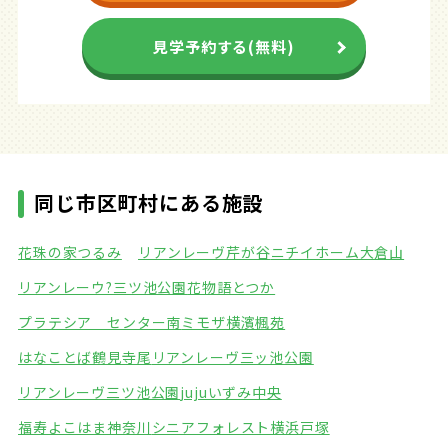
見学予約する(無料)
同じ市区町村にある施設
花珠の家つるみ
リアンレーヴ芹が谷
ニチイホーム大倉山
リアンレーウ?三ツ池公園
花物語とつか
プラテシア センター南
ミモザ横濱楓苑
はなことば鶴見寺尾
リアンレーヴ三ッ池公園
リアンレーヴ三ツ池公園
jujuいずみ中央
福寿よこはま神奈川
シニアフォレスト横浜戸塚