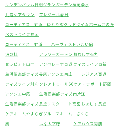
リンデンバウム日明
グランガーデン福岡浄水
九電ケアタウン
プレジール春日
コーティアス 姪浜 ゆとり館
グッドタイムホーム西の丘
ベストライフ福岡
コーティアス 姪浜 ハーヴェストいこい館
涼の杜
フラワーガーデン
おあしす石丸
セラピア下山門
アンペレーナ百道
ウィズライフ西新
生活倶楽部ウィズ長尾
アソシエ南庄
レジアス百道
ウィズライフ別府
クレアトゥール60
ケア・ラポート野間
アソシエ中尾
生活倶楽部ウィズ南片江
生活倶楽部ウィズ長丘
リスタコート高宮
おあしす長丘
ケアホームやすらぎ
グループホーム さくら
風
はな太宰府
ケアハウス同朋