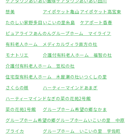
ケアタウンあいあい飯塚
ケアタウンあいあい田川
想美
アイポケット亀山
アイポケット高宮東
たのしい家野多目
いこいの里糸島
ケアポート香春
ピュアライフあんのん
グループホーム マイライフ
有料老人ホーム メディカルヴィラ直方の杜
モナトリエ
介護付有料老人ホーム 福智の杜
介護付有料老人ホーム 笠松の杜
住宅型有料老人ホーム 木屋瀬の杜
いつくしの里
さくらの樹
ハーティーマインドあまぎ
ハーティーマインドなぎの
菜の花苑2号館
菜の花苑1号館
グループホーム希望の郷なかま
グループホーム希望の郷
グループホームいこいの里 中原
ブライカ
グループホーム いこいの里 宇佐町