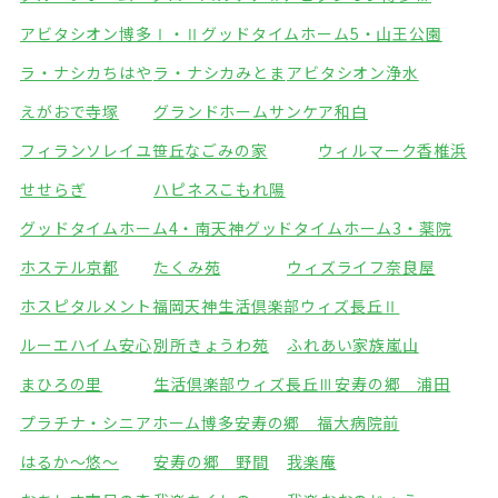
アビタシオン博多Ⅰ・Ⅱ
グッドタイムホーム5・山王公園
ラ・ナシカちはや
ラ・ナシカみとま
アビタシオン浄水
えがおで寺塚
グランドホームサンケア和白
フィランソレイユ笹丘
なごみの家
ウィルマーク香椎浜
せせらぎ
ハピネスこもれ陽
グッドタイムホーム4・南天神
グッドタイムホーム3・薬院
ホステル京都
たくみ苑
ウィズライフ奈良屋
ホスピタルメント福岡天神
生活倶楽部ウィズ長丘Ⅱ
ルーエハイム安心
別所きょうわ苑
ふれあい家族嵐山
まひろの里
生活倶楽部ウィズ長丘Ⅲ
安寿の郷 浦田
プラチナ・シニアホーム博多
安寿の郷 福大病院前
はるか～悠～
安寿の郷 野間
我楽庵