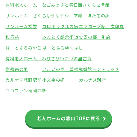
有料老人ホーム なごみのさと春日西
さくら２号館
サンホーム さくら
ゆうゆうシニア館 ほたるの郷
サンルーム松栄
コロボックルの家
エフコープ結 次郎丸
和寿苑
みんとく朝倉街道
安寿の郷 別府
はーとふるみやこ
はーとふるゆくはし
有料老人ホーム わびさび
いこいの里古賀
樹都南の里
いこいの里 曽根弐番館
モンテラッセ
カルナス城野駅前
小文字の郷
カルナス別府
ココファン福岡西新
老人ホームの窓口TOPに戻る