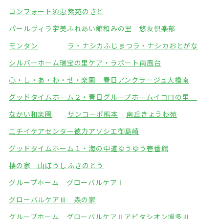
コンフォート須恵
紫苑のさと
パールヴィラ宇美ふれあい館
和みの里 悠友倶楽部
モンタン
ラ・ナシカふじまつ
ラ・ナシカおとがな
シルバーホーム瑞宝の里
ケア・ラポート南風台
心・し・あ・わ・せ・楽園 春日
アンクラージュ大橋南
グッドタイムホーム２・春日
グループホームイコロの里
なかい和楽園
サンコーポ熊本
南丘きょうわ苑
ニチイケアセンター徳力
アソシエ御島崎
グッドタイムホーム１・海の中道
ゆうゆう壱番館
棲の家 山ぼうし
ふきのとう
グループホーム グローバルケアⅠ
グローバルケアⅢ 森の家
グループホーム グローバルケアⅡ
アビタシオン博多Ⅲ