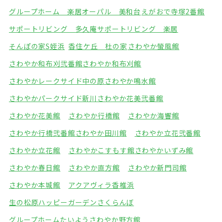
グループホーム 楽居
オーパル 美和台
えがおで寺塚2番館
サポートリビング 多久庵
サポートリビング 楽居
そんぽの家S姪浜
香住ケ丘 杜の家
さわやか螢風館
さわやか和布刈弐番館
さわやか和布刈館
さわやかレークサイド中の原
さわやか鳴水館
さわやかパークサイド新川
さわやか花美弐番館
さわやか花美館
さわやか行橋館
さわやか海響館
さわやか行橋弐番館
さわやか田川館
さわやか立花弐番館
さわやか立花館
さわやかこすもす館
さわやかいずみ館
さわやか春日館
さわやか直方館
さわやか新門司館
さわやか本城館
アクアヴィラ香椎浜
生の松原ハッピーガーデン
さくらんぼ
グループホームたいよう
さわやか野方館