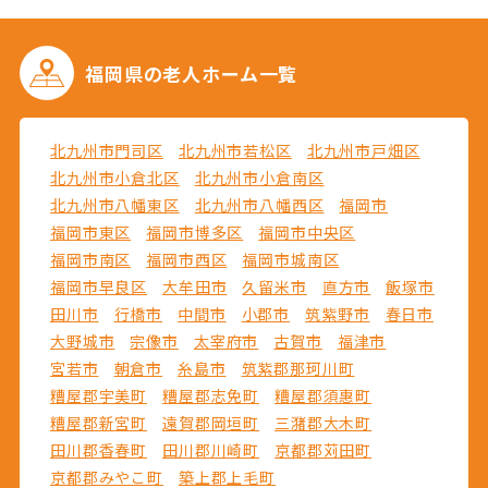
福岡県の
老人ホーム一覧
北九州市門司区
北九州市若松区
北九州市戸畑区
北九州市小倉北区
北九州市小倉南区
北九州市八幡東区
北九州市八幡西区
福岡市
福岡市東区
福岡市博多区
福岡市中央区
福岡市南区
福岡市西区
福岡市城南区
福岡市早良区
大牟田市
久留米市
直方市
飯塚市
田川市
行橋市
中間市
小郡市
筑紫野市
春日市
大野城市
宗像市
太宰府市
古賀市
福津市
宮若市
朝倉市
糸島市
筑紫郡那珂川町
糟屋郡宇美町
糟屋郡志免町
糟屋郡須惠町
糟屋郡新宮町
遠賀郡岡垣町
三潴郡大木町
田川郡香春町
田川郡川崎町
京都郡苅田町
京都郡みやこ町
築上郡上毛町