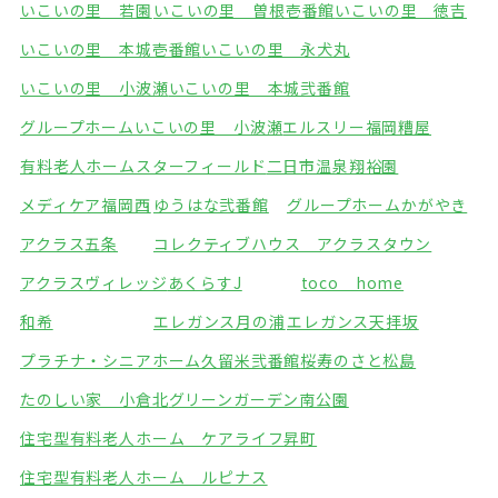
いこいの里 若園
いこいの里 曽根壱番館
いこいの里 徳吉
いこいの里 本城壱番館
いこいの里 永犬丸
いこいの里 小波瀬
いこいの里 本城弐番館
グループホームいこいの里 小波瀬
エルスリー福岡糟屋
有料老人ホームスターフィールド
二日市温泉翔裕園
メディケア福岡西
ゆうはな弐番館
グループホームかがやき
アクラス五条
コレクティブハウス アクラスタウン
アクラスヴィレッジ
あくらすJ
toco home
和希
エレガンス月の浦
エレガンス天拝坂
プラチナ・シニアホーム久留米弐番館
桜寿のさと松島
たのしい家 小倉北
グリーンガーデン南公園
住宅型有料老人ホーム ケアライフ昇町
住宅型有料老人ホーム ルピナス