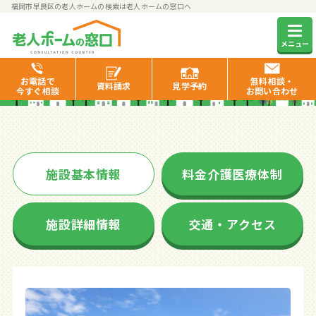
福岡市早良区の老人ホームの検索は老人ホームの窓口へ
さわやかグループホームいいく
メニュー
ら
お電話で
無料相談・
資料
請求
見学
予約
今すぐ相談
お問い合わせ
施設基本情報
料金介護医療体制
施設詳細情報
交通・アクセス