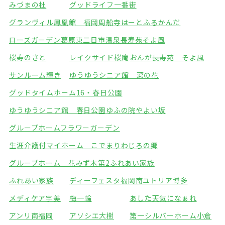
みづまの杜
グッドライフ一番街
グランヴィル鳳凰館 福岡周船寺
はーとふるかんだ
ローズガーデン葛原東
二日市温泉長寿苑そよ風
桜寿のさと
レイクサイド桜庵
おんが長寿苑 そよ風
サンルーム輝き
ゆうゆうシニア館 菜の花
グッドタイムホーム16・春日公園
ゆうゆうシニア館 春日公園
ゆふの院やよい坂
グループホームフラワーガーデン
生涯介護付マイホーム こでまり
わじろの郷
グループホーム 花みず木
第2ふれあい家族
ふれあい家族
ディーフェスタ福岡南
ユトリア博多
メディケア宇美
梅一輪
あした天気になぁれ
アンリ南福岡
アソシエ大樹
第一シルバーホーム小倉