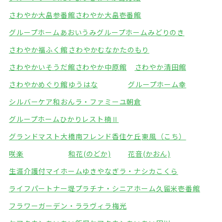
さわやか大畠参番館
さわやか大畠壱番館
グループホームあおいうみ
グループホームみどりのき
さわやか福ふく館
さわやかむなかたのもり
さわやかいそうだ館
さわやか中原館
さわやか清田館
さわやかめぐり館
ゆうはな
グループホーム幸
シルバーケア和おん
ラ・ファミーユ朝倉
グループホームひかり
レスト楠Ⅱ
グランドマスト大橋南
フレンド香住ケ丘
東風（こち）
咲楽
和花(のどか)
花音(かおん)
生涯介護付マイホームゆきやなぎ
ラ・ナシカこくら
ライフパートナー堤
プラチナ・シニアホーム久留米壱番館
フラワーガーデン・ララ
ヴィラ梅光