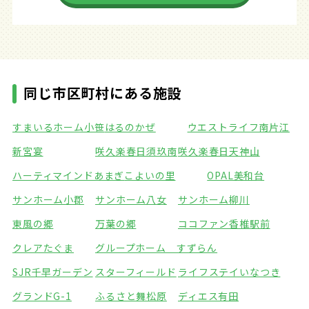
同じ市区町村にある施設
すまいるホーム小笹
はるのかぜ
ウエストライフ南片江
新宮宴
咲久楽春日須玖南
咲久楽春日天神山
ハーティマインドあまぎ
こよいの里
OPAL美和台
サンホーム小郡
サンホーム八女
サンホーム柳川
東風の郷
万葉の郷
ココファン香椎駅前
クレアたぐま
グループホーム すずらん
SJR千早ガーデン
スターフィールド
ライフステイいなつき
グランドG-1
ふるさと舞松原
ディエス有田