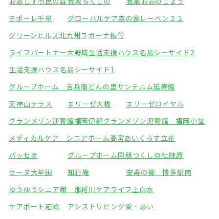
おあしす市民の森
我楽ちくしの
我楽おおのじょう
テポーレ千早
グローバルケア森の家
レーベン２１
グリーンヒルズ北九州
ラガーナ板付
ライフパートナー大野城
生活支援ハウス名島シーサイド2
生活支援ハウス名島シーサイド1
グループホーム 吉兵衛どんの里
サンテルム延寿館
天神山テラス
エリーゼ大橋
エリーゼロイヤル
グランメゾン迎賓館福岡伊都
グランメゾン迎賓館 福岡小笹
メディカルケア シニアホーム高宮
あいくらす立花
パッセオ
グループホーム同朋
つくしの杜陣原
セーヌ大牟田
知行庵
安寿の郷 博多駅南
ゆうゆうシニア館 那珂川
ケアライフ上白水
ケアポート箱崎
アシストリビング愛・あい