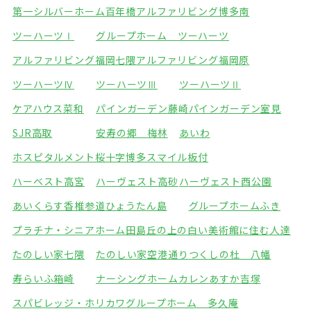
第一シルバーホーム百年橋
アルファリビング博多南
ツーハーツⅠ
グループホーム ツーハーツ
アルファリビング福岡七隈
アルファリビング福岡原
ツーハーツⅣ
ツーハーツⅢ
ツーハーツⅡ
ケアハウス菜和
パインガーデン藤崎
パインガーデン室見
SJR高取
安寿の郷 梅林
あいわ
ホスピタルメント桜十字博多
スマイル板付
ハーベスト高宮
ハーヴェスト高砂
ハーヴェスト西公園
あいくらす香椎参道
ひょうたん島
グループホームふき
プラチナ・シニアホーム田島
丘の上の白い美術館に住む人達
たのしい家七隈
たのしい家空港通り
つくしの杜 八幡
寿らいふ箱崎
ナーシングホームカレン
あすか吉塚
スパビレッジ・ホリカワ
グループホーム 多久庵