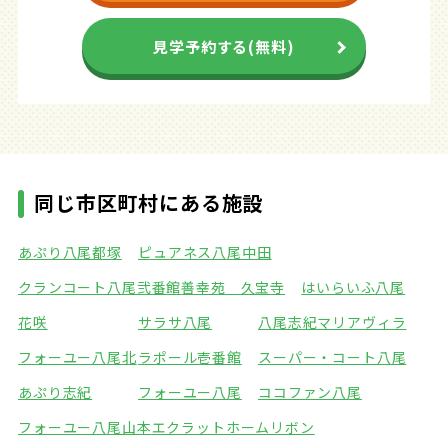
見学予約する(無料)
同じ市区町村にある施設
あぷり八尾都塚
ピュアネス八尾中田
クランコート八尾弐番館
善幸苑 久宝寺
はいらいふ八尾
花咲
サラサ八尾
八尾志紀マリアヴィラ
フォーユー八尾北
ラポール壱番館
スーパー・コート八尾
あぷり志紀
フォーユー八尾
ココファン八尾
フォーユー八尾山本
エクラットホームリボン