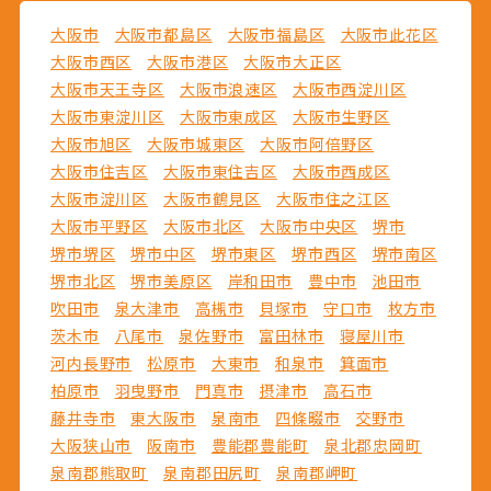
大阪市
大阪市都島区
大阪市福島区
大阪市此花区
大阪市西区
大阪市港区
大阪市大正区
大阪市天王寺区
大阪市浪速区
大阪市西淀川区
大阪市東淀川区
大阪市東成区
大阪市生野区
大阪市旭区
大阪市城東区
大阪市阿倍野区
大阪市住吉区
大阪市東住吉区
大阪市西成区
大阪市淀川区
大阪市鶴見区
大阪市住之江区
大阪市平野区
大阪市北区
大阪市中央区
堺市
堺市堺区
堺市中区
堺市東区
堺市西区
堺市南区
堺市北区
堺市美原区
岸和田市
豊中市
池田市
吹田市
泉大津市
高槻市
貝塚市
守口市
枚方市
茨木市
八尾市
泉佐野市
富田林市
寝屋川市
河内長野市
松原市
大東市
和泉市
箕面市
柏原市
羽曳野市
門真市
摂津市
高石市
藤井寺市
東大阪市
泉南市
四條畷市
交野市
大阪狭山市
阪南市
豊能郡豊能町
泉北郡忠岡町
泉南郡熊取町
泉南郡田尻町
泉南郡岬町