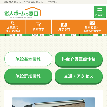
八尾市の老人ホームの検索は老人ホームの窓口へ
八尾みとうの里
メニュー
お電話で
無料相談・
資料
請求
見学
予約
今すぐ相談
お問い合わせ
施設基本情報
料金介護医療体制
施設詳細情報
交通・アクセス