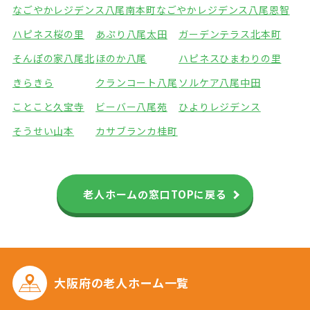
なごやかレジデンス八尾南本町
なごやかレジデンス八尾恩智
ハピネス桜の里
あぷり八尾太田
ガーデンテラス北本町
そんぽの家八尾北
ほのか八尾
ハピネスひまわりの里
きらきら
クランコート八尾
ソルケア八尾中田
ことこと久宝寺
ビーバー八尾苑
ひよりレジデンス
そうせい山本
カサブランカ桂町
老人ホームの窓口TOPに戻る
大阪府の
老人ホーム一覧