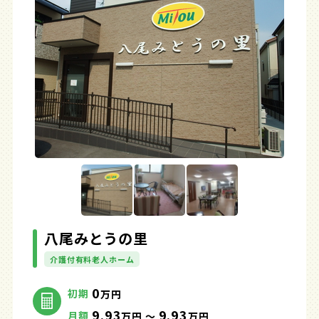
八尾みとうの里
介護付有料老人ホーム
0
初期
万円
9.93
9.93
月額
万円 ～
万円