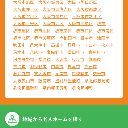
大阪市旭区
大阪市城東区
大阪市阿倍野区
大阪市住吉区
大阪市東住吉区
大阪市西成区
大阪市淀川区
大阪市鶴見区
大阪市住之江区
大阪市平野区
大阪市北区
大阪市中央区
堺市
堺市堺区
堺市中区
堺市東区
堺市西区
堺市南区
堺市北区
堺市美原区
岸和田市
豊中市
池田市
吹田市
泉大津市
高槻市
貝塚市
守口市
枚方市
茨木市
八尾市
泉佐野市
富田林市
寝屋川市
河内長野市
松原市
大東市
和泉市
箕面市
柏原市
羽曳野市
門真市
摂津市
高石市
藤井寺市
東大阪市
泉南市
四條畷市
交野市
大阪狭山市
阪南市
豊能郡豊能町
泉北郡忠岡町
泉南郡熊取町
泉南郡田尻町
泉南郡岬町
地域から
老人ホームを探す