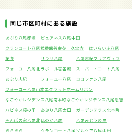
同じ市区町村にある施設
あぷり八尾都塚
ピュアネス八尾中田
クランコート八尾弐番館
善幸苑 久宝寺
はいらいふ八尾
花咲
サラサ八尾
八尾志紀マリアヴィラ
フォーユー八尾北
ラポール壱番館
スーパー・コート八尾
あぷり志紀
フォーユー八尾
ココファン八尾
フォーユー八尾山本
エクラットホームリボン
なごやかレジデンス八尾南本町
なごやかレジデンス八尾恩智
ハピネス桜の里
あぷり八尾太田
ガーデンテラス北本町
そんぽの家八尾北
ほのか八尾
八尾みとうの里
きらきら
クランコート八尾
ソルケア八尾中田