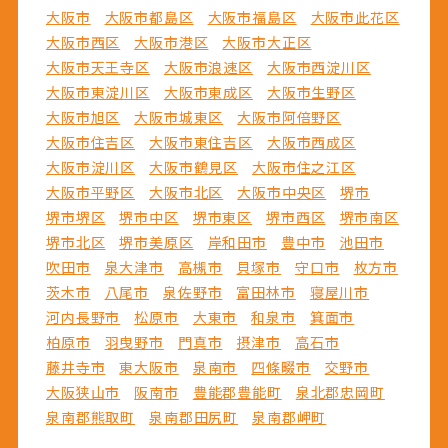
大阪市
大阪市都島区
大阪市福島区
大阪市此花区
大阪市西区
大阪市港区
大阪市大正区
大阪市天王寺区
大阪市浪速区
大阪市西淀川区
大阪市東淀川区
大阪市東成区
大阪市生野区
大阪市旭区
大阪市城東区
大阪市阿倍野区
大阪市住吉区
大阪市東住吉区
大阪市西成区
大阪市淀川区
大阪市鶴見区
大阪市住之江区
大阪市平野区
大阪市北区
大阪市中央区
堺市
堺市堺区
堺市中区
堺市東区
堺市西区
堺市南区
堺市北区
堺市美原区
岸和田市
豊中市
池田市
吹田市
泉大津市
高槻市
貝塚市
守口市
枚方市
茨木市
八尾市
泉佐野市
富田林市
寝屋川市
河内長野市
松原市
大東市
和泉市
箕面市
柏原市
羽曳野市
門真市
摂津市
高石市
藤井寺市
東大阪市
泉南市
四條畷市
交野市
大阪狭山市
阪南市
豊能郡豊能町
泉北郡忠岡町
泉南郡熊取町
泉南郡田尻町
泉南郡岬町