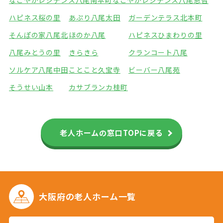
なごやかレジデンス八尾南本町
なごやかレジデンス八尾恩智
ハピネス桜の里
あぷり八尾太田
ガーデンテラス北本町
そんぽの家八尾北
ほのか八尾
ハピネスひまわりの里
八尾みとうの里
きらきら
クランコート八尾
ソルケア八尾中田
ことこと久宝寺
ビーバー八尾苑
そうせい山本
カサブランカ桂町
老人ホームの窓口TOPに戻る
大阪府の
老人ホーム一覧