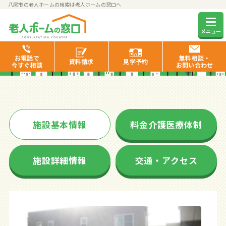
八尾市の老人ホームの検索は老人ホームの窓口へ
ひよりレジデンス
メニュー
お電話で
無料相談・
資料
請求
見学
予約
今すぐ相談
お問い合わせ
施設基本情報
料金介護医療体制
施設詳細情報
交通・アクセス