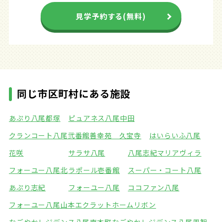
見学予約する(無料)
同じ市区町村にある施設
あぷり八尾都塚
ピュアネス八尾中田
クランコート八尾弐番館
善幸苑 久宝寺
はいらいふ八尾
花咲
サラサ八尾
八尾志紀マリアヴィラ
フォーユー八尾北
ラポール壱番館
スーパー・コート八尾
あぷり志紀
フォーユー八尾
ココファン八尾
フォーユー八尾山本
エクラットホームリボン