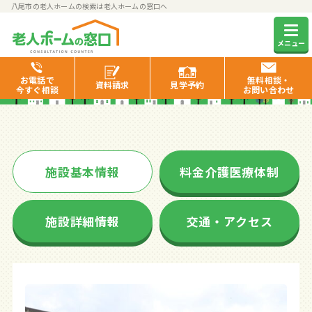
八尾市の老人ホームの検索は老人ホームの窓口へ
ことこと久宝寺
メニュー
お電話で
無料相談・
資料
請求
見学
予約
今すぐ相談
お問い合わせ
施設基本情報
料金介護医療体制
施設詳細情報
交通・アクセス