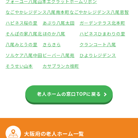
フォーユー八尾山本
エクラットホームリボン
なごやかレジデンス八尾南本町
なごやかレジデンス八尾恩智
ハピネス桜の里
あぷり八尾太田
ガーデンテラス北本町
そんぽの家八尾北
ほのか八尾
ハピネスひまわりの里
八尾みとうの里
きらきら
クランコート八尾
ソルケア八尾中田
ビーバー八尾苑
ひよりレジデンス
そうせい山本
カサブランカ桂町
老人ホームの窓口TOPに戻る
大阪府の
老人ホーム一覧