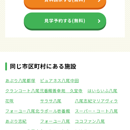
見学予約する(無料)
同じ市区町村にある施設
あぷり八尾都塚
ピュアネス八尾中田
クランコート八尾弐番館
善幸苑 久宝寺
はいらいふ八尾
花咲
サラサ八尾
八尾志紀マリアヴィラ
フォーユー八尾北
ラポール壱番館
スーパー・コート八尾
あぷり志紀
フォーユー八尾
ココファン八尾