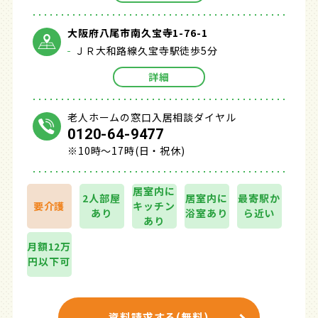
大阪府八尾市南久宝寺1-76-1
ＪＲ大和路線久宝寺駅徒歩5分
詳細
老人ホームの窓口入居相談ダイヤル
0120-64-9477
※10時～17時(日・祝休)
居室内に
2人部屋
居室内に
最寄駅か
要介護
キッチン
あり
浴室あり
ら近い
あり
月額12万
円以下可
資料請求する(無料)