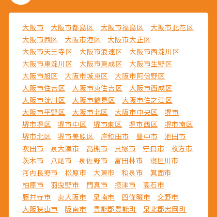
大阪市
大阪市都島区
大阪市福島区
大阪市此花区
大阪市西区
大阪市港区
大阪市大正区
大阪市天王寺区
大阪市浪速区
大阪市西淀川区
大阪市東淀川区
大阪市東成区
大阪市生野区
大阪市旭区
大阪市城東区
大阪市阿倍野区
大阪市住吉区
大阪市東住吉区
大阪市西成区
大阪市淀川区
大阪市鶴見区
大阪市住之江区
大阪市平野区
大阪市北区
大阪市中央区
堺市
堺市堺区
堺市中区
堺市東区
堺市西区
堺市南区
堺市北区
堺市美原区
岸和田市
豊中市
池田市
吹田市
泉大津市
高槻市
貝塚市
守口市
枚方市
茨木市
八尾市
泉佐野市
富田林市
寝屋川市
河内長野市
松原市
大東市
和泉市
箕面市
柏原市
羽曳野市
門真市
摂津市
高石市
藤井寺市
東大阪市
泉南市
四條畷市
交野市
大阪狭山市
阪南市
豊能郡豊能町
泉北郡忠岡町