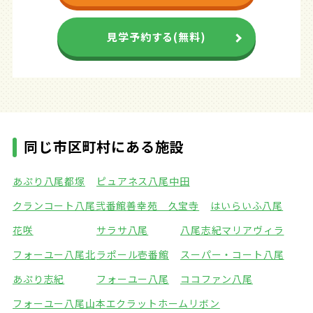
見学予約する(無料)
同じ市区町村にある施設
あぷり八尾都塚
ピュアネス八尾中田
クランコート八尾弐番館
善幸苑 久宝寺
はいらいふ八尾
花咲
サラサ八尾
八尾志紀マリアヴィラ
フォーユー八尾北
ラポール壱番館
スーパー・コート八尾
あぷり志紀
フォーユー八尾
ココファン八尾
フォーユー八尾山本
エクラットホームリボン