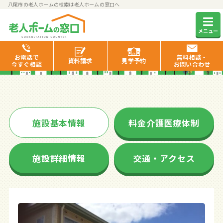
八尾市の老人ホームの検索は老人ホームの窓口へ
そんぽの家八尾北
メニュー
お電話で
無料相談・
資料
請求
見学
予約
今すぐ相談
お問い合わせ
施設基本情報
料金介護医療体制
施設詳細情報
交通・アクセス