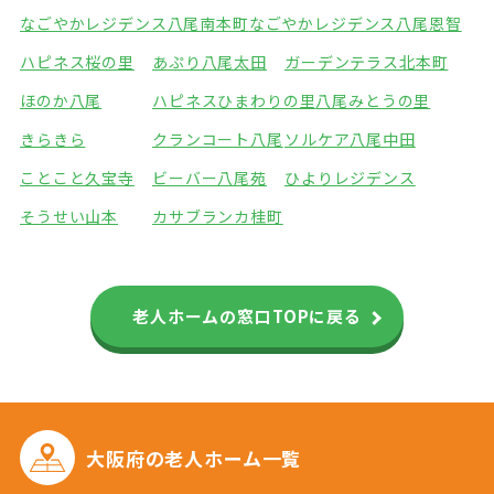
なごやかレジデンス八尾南本町
なごやかレジデンス八尾恩智
ハピネス桜の里
あぷり八尾太田
ガーデンテラス北本町
ほのか八尾
ハピネスひまわりの里
八尾みとうの里
きらきら
クランコート八尾
ソルケア八尾中田
ことこと久宝寺
ビーバー八尾苑
ひよりレジデンス
そうせい山本
カサブランカ桂町
老人ホームの窓口TOPに戻る
大阪府の
老人ホーム一覧