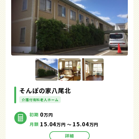
そんぽの家八尾北
介護付有料老人ホーム
0
初期
万円
15.04
15.04
月額
万円 ～
万円
詳細