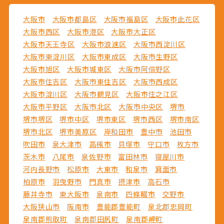
大阪市
大阪市都島区
大阪市福島区
大阪市此花区
大阪市西区
大阪市港区
大阪市大正区
大阪市天王寺区
大阪市浪速区
大阪市西淀川区
大阪市東淀川区
大阪市東成区
大阪市生野区
大阪市旭区
大阪市城東区
大阪市阿倍野区
大阪市住吉区
大阪市東住吉区
大阪市西成区
大阪市淀川区
大阪市鶴見区
大阪市住之江区
大阪市平野区
大阪市北区
大阪市中央区
堺市
堺市堺区
堺市中区
堺市東区
堺市西区
堺市南区
堺市北区
堺市美原区
岸和田市
豊中市
池田市
吹田市
泉大津市
高槻市
貝塚市
守口市
枚方市
茨木市
八尾市
泉佐野市
富田林市
寝屋川市
河内長野市
松原市
大東市
和泉市
箕面市
柏原市
羽曳野市
門真市
摂津市
高石市
藤井寺市
東大阪市
泉南市
四條畷市
交野市
大阪狭山市
阪南市
豊能郡豊能町
泉北郡忠岡町
泉南郡熊取町
泉南郡田尻町
泉南郡岬町