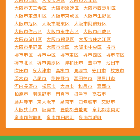
大阪市天王寺区
大阪市浪速区
大阪市西淀川区
大阪市東淀川区
大阪市東成区
大阪市生野区
大阪市旭区
大阪市城東区
大阪市阿倍野区
大阪市住吉区
大阪市東住吉区
大阪市西成区
大阪市淀川区
大阪市鶴見区
大阪市住之江区
大阪市平野区
大阪市北区
大阪市中央区
堺市
堺市堺区
堺市中区
堺市東区
堺市西区
堺市南区
堺市北区
堺市美原区
岸和田市
豊中市
池田市
吹田市
泉大津市
高槻市
貝塚市
守口市
枚方市
茨木市
八尾市
泉佐野市
富田林市
寝屋川市
河内長野市
松原市
大東市
和泉市
箕面市
柏原市
羽曳野市
門真市
摂津市
高石市
藤井寺市
東大阪市
泉南市
四條畷市
交野市
大阪狭山市
阪南市
豊能郡豊能町
泉北郡忠岡町
泉南郡熊取町
泉南郡田尻町
泉南郡岬町