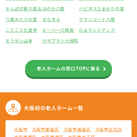
そんぽの家八尾北
ほのか八尾
ハピネスひまわりの里
八尾みとうの里
きらきら
クランコート八尾
ことこと久宝寺
ビーバー八尾苑
ひよりレジデンス
そうせい山本
カサブランカ桂町
老人ホームの窓口TOPに戻る
大阪府の
老人ホーム一覧
大阪市
大阪市都島区
大阪市福島区
大阪市此花区
大阪市西区
大阪市港区
大阪市大正区