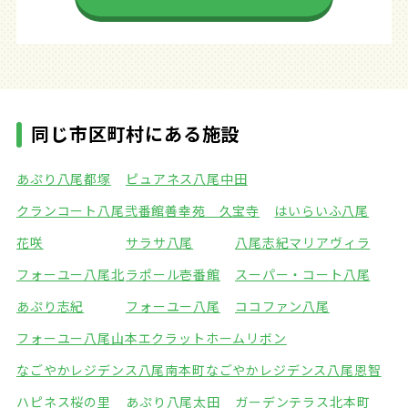
同じ市区町村にある施設
あぷり八尾都塚
ピュアネス八尾中田
クランコート八尾弐番館
善幸苑 久宝寺
はいらいふ八尾
花咲
サラサ八尾
八尾志紀マリアヴィラ
フォーユー八尾北
ラポール壱番館
スーパー・コート八尾
あぷり志紀
フォーユー八尾
ココファン八尾
フォーユー八尾山本
エクラットホームリボン
なごやかレジデンス八尾南本町
なごやかレジデンス八尾恩智
ハピネス桜の里
あぷり八尾太田
ガーデンテラス北本町