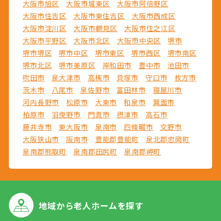
大阪市旭区
大阪市城東区
大阪市阿倍野区
大阪市住吉区
大阪市東住吉区
大阪市西成区
大阪市淀川区
大阪市鶴見区
大阪市住之江区
大阪市平野区
大阪市北区
大阪市中央区
堺市
堺市堺区
堺市中区
堺市東区
堺市西区
堺市南区
堺市北区
堺市美原区
岸和田市
豊中市
池田市
吹田市
泉大津市
高槻市
貝塚市
守口市
枚方市
茨木市
八尾市
泉佐野市
富田林市
寝屋川市
河内長野市
松原市
大東市
和泉市
箕面市
柏原市
羽曳野市
門真市
摂津市
高石市
藤井寺市
東大阪市
泉南市
四條畷市
交野市
大阪狭山市
阪南市
豊能郡豊能町
泉北郡忠岡町
泉南郡熊取町
泉南郡田尻町
泉南郡岬町
地域から
老人ホームを探す