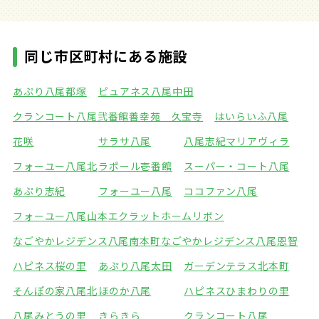
同じ市区町村にある施設
あぷり八尾都塚
ピュアネス八尾中田
クランコート八尾弐番館
善幸苑 久宝寺
はいらいふ八尾
花咲
サラサ八尾
八尾志紀マリアヴィラ
フォーユー八尾北
ラポール壱番館
スーパー・コート八尾
あぷり志紀
フォーユー八尾
ココファン八尾
フォーユー八尾山本
エクラットホームリボン
なごやかレジデンス八尾南本町
なごやかレジデンス八尾恩智
ハピネス桜の里
あぷり八尾太田
ガーデンテラス北本町
そんぽの家八尾北
ほのか八尾
ハピネスひまわりの里
八尾みとうの里
きらきら
クランコート八尾