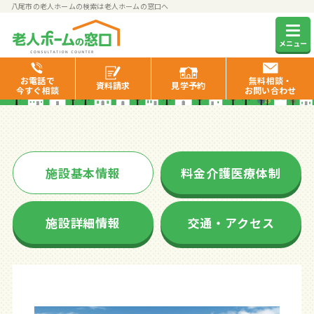
八尾市の老人ホームの検索は老人ホームの窓口へ
なごやかレジデンス八尾恩智
メニュー
お電話で
無料相談・
資料
請求
見学
予約
今すぐ相談
お問い合わせ
施設基本情報
料金介護医療体制
施設詳細情報
交通・アクセス