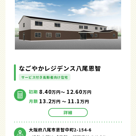
なごやかレジデンス八尾恩智
サービス付き高齢者向け住宅
8.40
12.60
初期
万円～
万円
13.2
11.1
月額
万円 ～
万円
詳細
大阪府八尾市恩智中町2-154-6