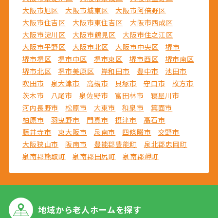
大阪市旭区
大阪市城東区
大阪市阿倍野区
大阪市住吉区
大阪市東住吉区
大阪市西成区
大阪市淀川区
大阪市鶴見区
大阪市住之江区
大阪市平野区
大阪市北区
大阪市中央区
堺市
堺市堺区
堺市中区
堺市東区
堺市西区
堺市南区
堺市北区
堺市美原区
岸和田市
豊中市
池田市
吹田市
泉大津市
高槻市
貝塚市
守口市
枚方市
茨木市
八尾市
泉佐野市
富田林市
寝屋川市
河内長野市
松原市
大東市
和泉市
箕面市
柏原市
羽曳野市
門真市
摂津市
高石市
藤井寺市
東大阪市
泉南市
四條畷市
交野市
大阪狭山市
阪南市
豊能郡豊能町
泉北郡忠岡町
泉南郡熊取町
泉南郡田尻町
泉南郡岬町
地域から
老人ホームを探す