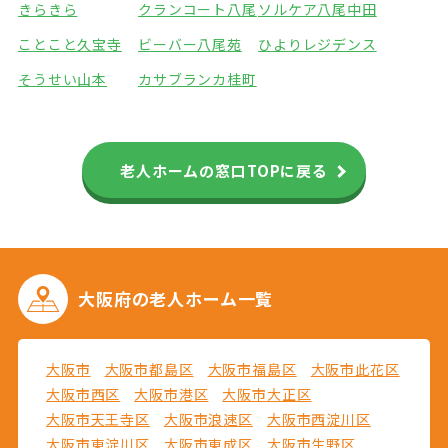
きらきら
クランコート八尾
ソルケア八尾中田
ことこと久宝寺
ビーバー八尾苑
ひよりレジデンス
そうせい山本
カサブランカ桂町
老人ホームの窓口TOPに戻る
大阪府の
老人ホーム一覧
大阪市
大阪市都島区
大阪市福島区
大阪市此花区
大阪市西区
大阪市港区
大阪市大正区
大阪市天王寺区
大阪市浪速区
大阪市西淀川区
大阪市東淀川区
大阪市東成区
大阪市生野区