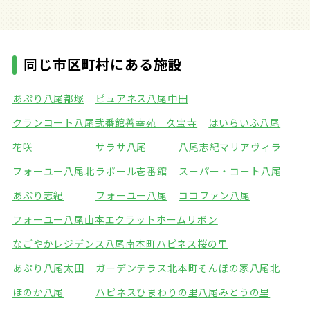
同じ市区町村にある施設
あぷり八尾都塚
ピュアネス八尾中田
クランコート八尾弐番館
善幸苑 久宝寺
はいらいふ八尾
花咲
サラサ八尾
八尾志紀マリアヴィラ
フォーユー八尾北
ラポール壱番館
スーパー・コート八尾
あぷり志紀
フォーユー八尾
ココファン八尾
フォーユー八尾山本
エクラットホームリボン
なごやかレジデンス八尾南本町
ハピネス桜の里
あぷり八尾太田
ガーデンテラス北本町
そんぽの家八尾北
ほのか八尾
ハピネスひまわりの里
八尾みとうの里