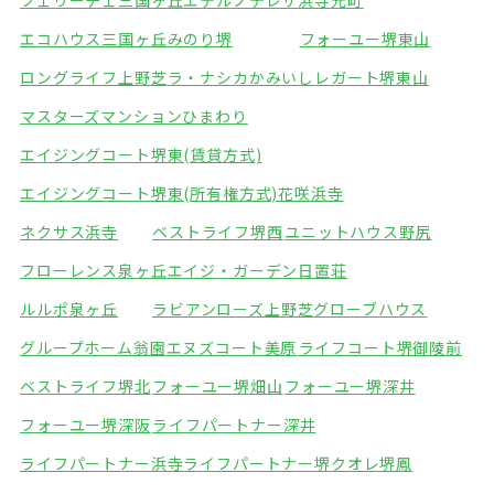
フェリーチェ三国ヶ丘
エテルノテレサ浜寺元町
エコハウス三国ヶ丘
みのり堺
フォーユー堺東山
ロングライフ上野芝
ラ・ナシカかみいし
レガート堺東山
マスターズマンションひまわり
エイジングコート堺東(賃貸方式)
エイジングコート堺東(所有権方式)
花咲浜寺
ネクサス浜寺
ベストライフ堺西
ユニットハウス野尻
フローレンス泉ヶ丘
エイジ・ガーデン日置荘
ルルポ泉ヶ丘
ラビアンローズ上野芝
グローブハウス
グループホーム翁園
エヌズコート美原
ライフコート堺御陵前
ベストライフ堺北
フォーユー堺畑山
フォーユー堺深井
フォーユー堺深阪
ライフパートナー深井
ライフパートナー浜寺
ライフパートナー堺
クオレ堺鳳