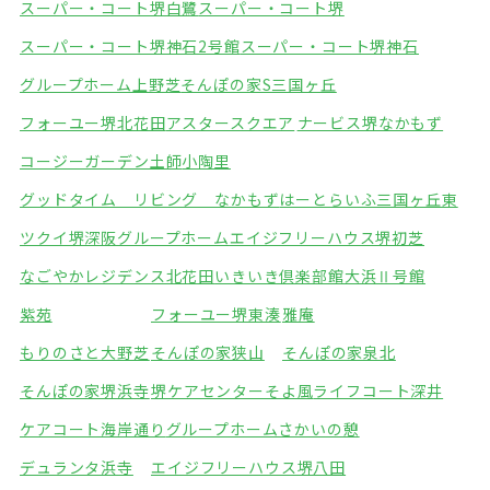
スーパー・コート堺白鷺
スーパー・コート堺
スーパー・コート堺神石2号館
スーパー・コート堺神石
グループホーム上野芝
そんぽの家S三国ヶ丘
フォーユー堺北花田
アスタースクエア
ナービス堺なかもず
コージーガーデン土師
小陶里
グッドタイム リビング なかもず
はーとらいふ三国ヶ丘東
ツクイ堺深阪グループホーム
エイジフリーハウス堺初芝
なごやかレジデンス北花田
いきいき倶楽部館大浜Ⅱ号館
紫苑
フォーユー堺東湊
雅庵
もりのさと大野芝
そんぽの家狭山
そんぽの家泉北
そんぽの家堺浜寺
堺ケアセンターそよ風
ライフコート深井
ケアコート海岸通り
グループホームさかいの憩
デュランタ浜寺
エイジフリーハウス堺八田