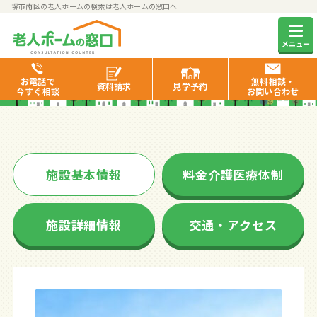
堺市南区の老人ホームの検索は老人ホームの窓口へ
グッドタイム リビング 泉
メニュー
北泉ヶ丘
お電話で
無料相談・
資料
請求
見学
予約
今すぐ相談
お問い合わせ
施設基本情報
料金介護医療体制
施設詳細情報
交通・アクセス