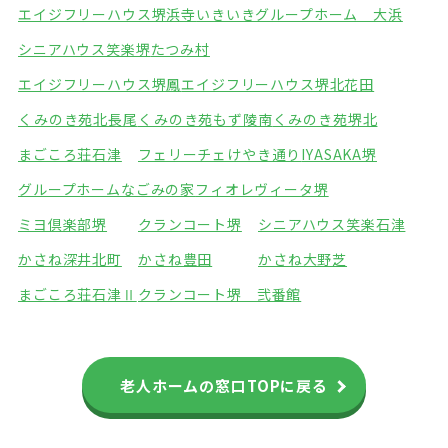
エイジフリーハウス堺浜寺
いきいきグループホーム 大浜
シニアハウス笑楽堺
たつみ村
エイジフリーハウス堺鳳
エイジフリーハウス堺北花田
くみのき苑北長尾
くみのき苑もず陵南
くみのき苑堺北
まごころ荘石津
フェリーチェけやき通り
IYASAKA堺
グループホームなごみの家
フィオレヴィータ堺
ミヨ倶楽部堺
クランコート堺
シニアハウス笑楽石津
かさね深井北町
かさね豊田
かさね大野芝
まごころ荘石津Ⅱ
クランコート堺 弐番館
老人ホームの窓口TOPに戻る