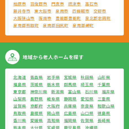
柏原市
羽曳野市
門真市
摂津市
高石市
藤井寺市
東大阪市
泉南市
四條畷市
交野市
大阪狭山市
阪南市
豊能郡豊能町
泉北郡忠岡町
泉南郡熊取町
泉南郡田尻町
泉南郡岬町
地域から
老人ホームを探す
北海道
青森県
岩手県
宮城県
秋田県
山形県
福島県
茨城県
栃木県
群馬県
埼玉県
千葉県
東京都
神奈川県
新潟県
富山県
石川県
福井県
山梨県
長野県
岐阜県
静岡県
愛知県
三重県
滋賀県
京都府
大阪府
兵庫県
奈良県
和歌山県
鳥取県
島根県
岡山県
広島県
山口県
徳島県
香川県
愛媛県
高知県
福岡県
佐賀県
長崎県
熊本県
大分県
宮崎県
鹿児島県
沖縄県