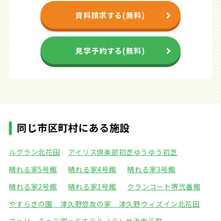
資料請求する(無料)
見学予約する(無料)
同じ市区町村にある施設
ルグラン北花田
アイリス倶楽部初芝
ゆうゆう初芝
晴れる家5号館
晴れる家4号館
晴れる家3号館
晴れる家2号館
晴れる家1号館
クランコート堺弐番館
やすらぎの園 津久野
悠友の家 津久野
ウィズイン北花田