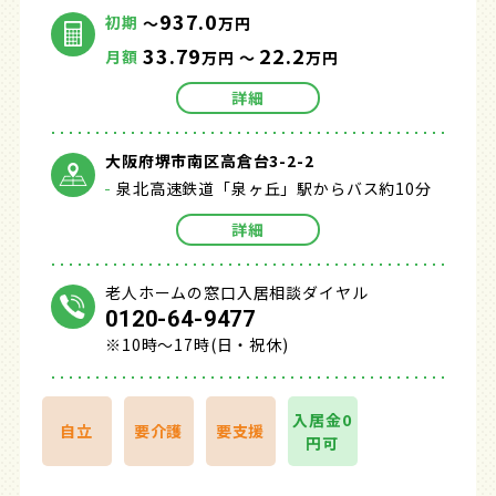
937.0
初期
～
万円
33.79
22.2
月額
万円 ～
万円
詳細
大阪府堺市南区高倉台3-2-2
泉北高速鉄道「泉ヶ丘」駅からバス約10分
詳細
老人ホームの窓口入居相談ダイヤル
0120-64-9477
※10時～17時(日・祝休)
入居金0
自立
要介護
要支援
円可