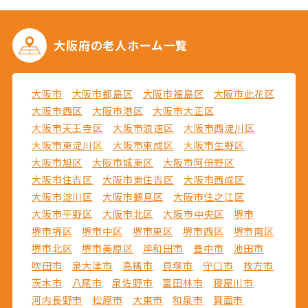
大阪府の
老人ホーム一覧
大阪市
大阪市都島区
大阪市福島区
大阪市此花区
大阪市西区
大阪市港区
大阪市大正区
大阪市天王寺区
大阪市浪速区
大阪市西淀川区
大阪市東淀川区
大阪市東成区
大阪市生野区
大阪市旭区
大阪市城東区
大阪市阿倍野区
大阪市住吉区
大阪市東住吉区
大阪市西成区
大阪市淀川区
大阪市鶴見区
大阪市住之江区
大阪市平野区
大阪市北区
大阪市中央区
堺市
堺市堺区
堺市中区
堺市東区
堺市西区
堺市南区
堺市北区
堺市美原区
岸和田市
豊中市
池田市
吹田市
泉大津市
高槻市
貝塚市
守口市
枚方市
茨木市
八尾市
泉佐野市
富田林市
寝屋川市
河内長野市
松原市
大東市
和泉市
箕面市