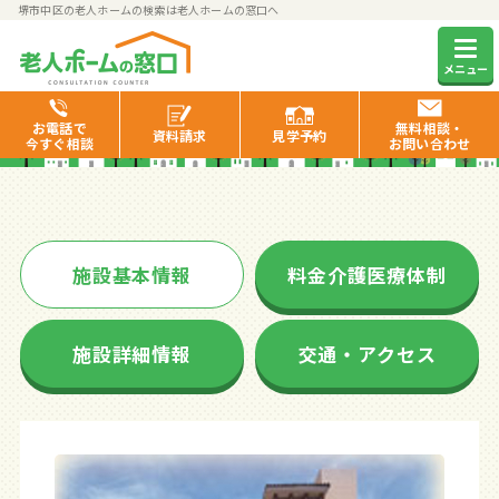
堺市中区の老人ホームの検索は老人ホームの窓口へ
ラビアンローズ上野芝
メニュー
お電話で
無料相談・
資料
請求
見学
予約
今すぐ相談
お問い合わせ
施設基本情報
料金介護医療体制
施設詳細情報
交通・アクセス