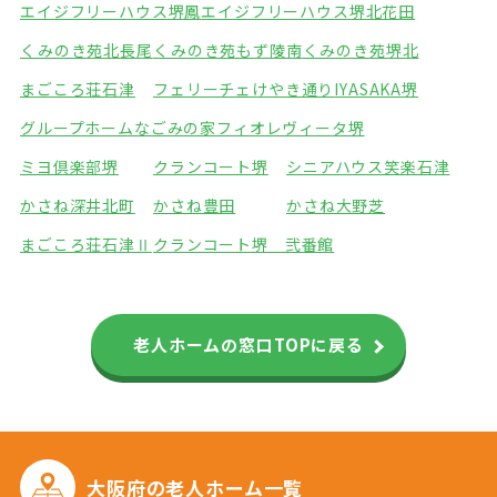
エイジフリーハウス堺鳳
エイジフリーハウス堺北花田
くみのき苑北長尾
くみのき苑もず陵南
くみのき苑堺北
まごころ荘石津
フェリーチェけやき通り
IYASAKA堺
グループホームなごみの家
フィオレヴィータ堺
ミヨ倶楽部堺
クランコート堺
シニアハウス笑楽石津
かさね深井北町
かさね豊田
かさね大野芝
まごころ荘石津Ⅱ
クランコート堺 弐番館
老人ホームの窓口TOPに戻る
大阪府の
老人ホーム一覧