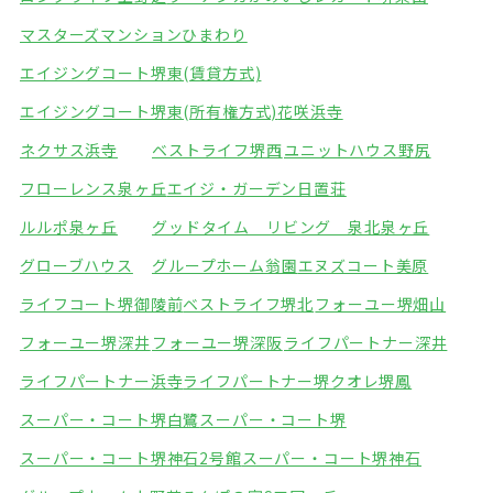
マスターズマンションひまわり
エイジングコート堺東(賃貸方式)
エイジングコート堺東(所有権方式)
花咲浜寺
ネクサス浜寺
ベストライフ堺西
ユニットハウス野尻
フローレンス泉ヶ丘
エイジ・ガーデン日置荘
ルルポ泉ヶ丘
グッドタイム リビング 泉北泉ヶ丘
グローブハウス
グループホーム翁園
エヌズコート美原
ライフコート堺御陵前
ベストライフ堺北
フォーユー堺畑山
フォーユー堺深井
フォーユー堺深阪
ライフパートナー深井
ライフパートナー浜寺
ライフパートナー堺
クオレ堺鳳
スーパー・コート堺白鷺
スーパー・コート堺
スーパー・コート堺神石2号館
スーパー・コート堺神石