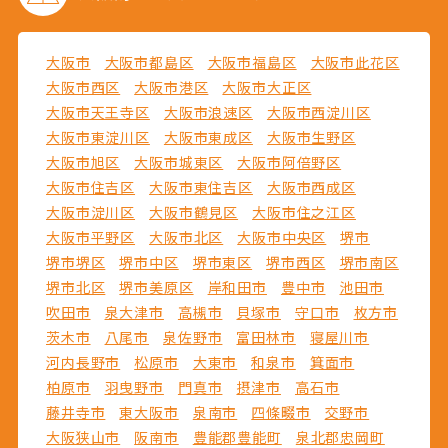
大阪市
大阪市都島区
大阪市福島区
大阪市此花区
大阪市西区
大阪市港区
大阪市大正区
大阪市天王寺区
大阪市浪速区
大阪市西淀川区
大阪市東淀川区
大阪市東成区
大阪市生野区
大阪市旭区
大阪市城東区
大阪市阿倍野区
大阪市住吉区
大阪市東住吉区
大阪市西成区
大阪市淀川区
大阪市鶴見区
大阪市住之江区
大阪市平野区
大阪市北区
大阪市中央区
堺市
堺市堺区
堺市中区
堺市東区
堺市西区
堺市南区
堺市北区
堺市美原区
岸和田市
豊中市
池田市
吹田市
泉大津市
高槻市
貝塚市
守口市
枚方市
茨木市
八尾市
泉佐野市
富田林市
寝屋川市
河内長野市
松原市
大東市
和泉市
箕面市
柏原市
羽曳野市
門真市
摂津市
高石市
藤井寺市
東大阪市
泉南市
四條畷市
交野市
大阪狭山市
阪南市
豊能郡豊能町
泉北郡忠岡町