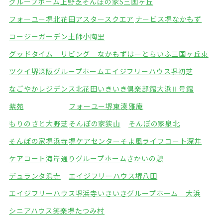
グループホーム上野芝
そんぽの家S三国ヶ丘
フォーユー堺北花田
アスタースクエア
ナービス堺なかもず
コージーガーデン土師
小陶里
グッドタイム リビング なかもず
はーとらいふ三国ヶ丘東
ツクイ堺深阪グループホーム
エイジフリーハウス堺初芝
なごやかレジデンス北花田
いきいき倶楽部館大浜Ⅱ号館
紫苑
フォーユー堺東湊
雅庵
もりのさと大野芝
そんぽの家狭山
そんぽの家泉北
そんぽの家堺浜寺
堺ケアセンターそよ風
ライフコート深井
ケアコート海岸通り
グループホームさかいの憩
デュランタ浜寺
エイジフリーハウス堺八田
エイジフリーハウス堺浜寺
いきいきグループホーム 大浜
シニアハウス笑楽堺
たつみ村