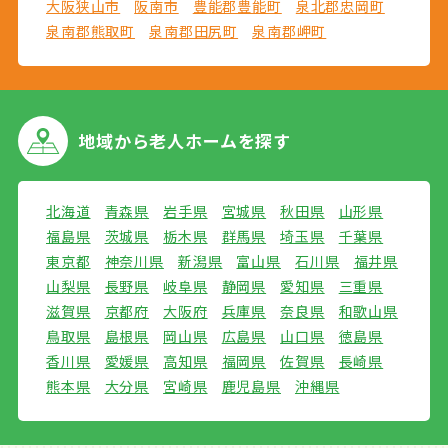
大阪狭山市
阪南市
豊能郡豊能町
泉北郡忠岡町
泉南郡熊取町
泉南郡田尻町
泉南郡岬町
地域から
老人ホームを探す
北海道
青森県
岩手県
宮城県
秋田県
山形県
福島県
茨城県
栃木県
群馬県
埼玉県
千葉県
東京都
神奈川県
新潟県
富山県
石川県
福井県
山梨県
長野県
岐阜県
静岡県
愛知県
三重県
滋賀県
京都府
大阪府
兵庫県
奈良県
和歌山県
鳥取県
島根県
岡山県
広島県
山口県
徳島県
香川県
愛媛県
高知県
福岡県
佐賀県
長崎県
熊本県
大分県
宮崎県
鹿児島県
沖縄県