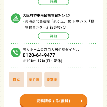
詳細
大阪府堺市南区槇塚台3-1-25
南海泉北高速線「泉ヶ丘」駅 下車 バス「槇
塚台センター」徒歩約2分
詳細
老人ホームの窓口入居相談ダイヤル
0120-64-9477
※10時～17時(日・祝休)
自立
要介護
要支援
資料請求する(無料)