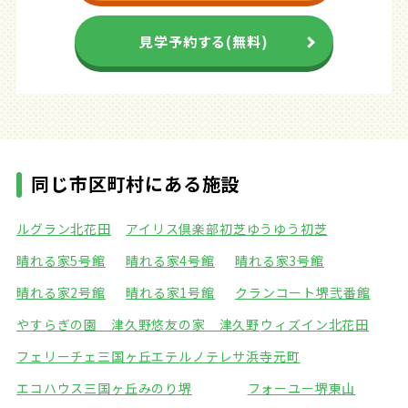
見学予約する(無料)
同じ市区町村にある施設
ルグラン北花田
アイリス倶楽部初芝
ゆうゆう初芝
晴れる家5号館
晴れる家4号館
晴れる家3号館
晴れる家2号館
晴れる家1号館
クランコート堺弐番館
やすらぎの園 津久野
悠友の家 津久野
ウィズイン北花田
フェリーチェ三国ヶ丘
エテルノテレサ浜寺元町
エコハウス三国ヶ丘
みのり堺
フォーユー堺東山