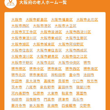
大阪府の
老人ホーム一覧
大阪市
大阪市都島区
大阪市福島区
大阪市此花区
大阪市西区
大阪市港区
大阪市大正区
大阪市天王寺区
大阪市浪速区
大阪市西淀川区
大阪市東淀川区
大阪市東成区
大阪市生野区
大阪市旭区
大阪市城東区
大阪市阿倍野区
大阪市住吉区
大阪市東住吉区
大阪市西成区
大阪市淀川区
大阪市鶴見区
大阪市住之江区
大阪市平野区
大阪市北区
大阪市中央区
堺市
堺市堺区
堺市中区
堺市東区
堺市西区
堺市南区
堺市北区
堺市美原区
岸和田市
豊中市
池田市
吹田市
泉大津市
高槻市
貝塚市
守口市
枚方市
茨木市
八尾市
泉佐野市
富田林市
寝屋川市
河内長野市
松原市
大東市
和泉市
箕面市
柏原市
羽曳野市
門真市
摂津市
高石市
藤井寺市
東大阪市
泉南市
四條畷市
交野市