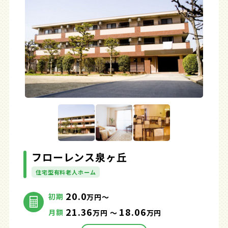
フローレンス泉ヶ丘
住宅型有料老人ホーム
20.0
初期
万円～
21.36
18.06
月額
万円 ～
万円