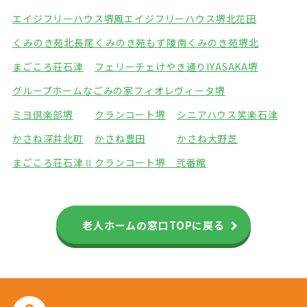
エイジフリーハウス堺鳳
エイジフリーハウス堺北花田
くみのき苑北長尾
くみのき苑もず陵南
くみのき苑堺北
まごころ荘石津
フェリーチェけやき通り
IYASAKA堺
グループホームなごみの家
フィオレヴィータ堺
ミヨ倶楽部堺
クランコート堺
シニアハウス笑楽石津
かさね深井北町
かさね豊田
かさね大野芝
まごころ荘石津Ⅱ
クランコート堺 弐番館
老人ホームの窓口TOPに戻る