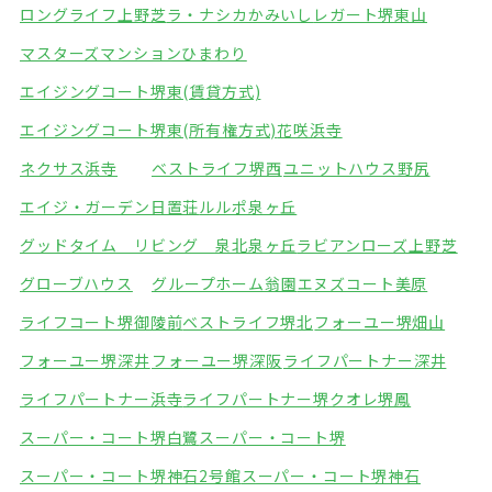
ロングライフ上野芝
ラ・ナシカかみいし
レガート堺東山
マスターズマンションひまわり
エイジングコート堺東(賃貸方式)
エイジングコート堺東(所有権方式)
花咲浜寺
ネクサス浜寺
ベストライフ堺西
ユニットハウス野尻
エイジ・ガーデン日置荘
ルルポ泉ヶ丘
グッドタイム リビング 泉北泉ヶ丘
ラビアンローズ上野芝
グローブハウス
グループホーム翁園
エヌズコート美原
ライフコート堺御陵前
ベストライフ堺北
フォーユー堺畑山
フォーユー堺深井
フォーユー堺深阪
ライフパートナー深井
ライフパートナー浜寺
ライフパートナー堺
クオレ堺鳳
スーパー・コート堺白鷺
スーパー・コート堺
スーパー・コート堺神石2号館
スーパー・コート堺神石