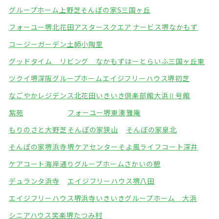
グループホーム上野芝
そんぽの家S三国ヶ丘
フォーユー堺北花田
アスタースクエア
ナービス堺なかもず
コージーガーデン土師
小陶里
グッドタイム リビング なかもず
はーとらいふ三国ヶ丘東
ツクイ堺深阪グループホーム
エイジフリーハウス堺初芝
なごやかレジデンス北花田
いきいき倶楽部館大浜Ⅱ号館
紫苑
フォーユー堺東湊
雅庵
もりのさと大野芝
そんぽの家狭山
そんぽの家泉北
そんぽの家堺浜寺
堺ケアセンターそよ風
ライフコート深井
ケアコート海岸通り
グループホームさかいの憩
デュランタ浜寺
エイジフリーハウス堺八田
エイジフリーハウス堺浜寺
いきいきグループホーム 大浜
シニアハウス笑楽堺
たつみ村