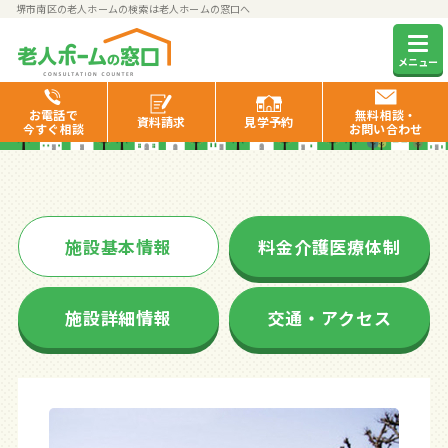
堺市南区の老人ホームの検索は老人ホームの窓口へ
フローレンス泉ヶ丘
メニュー
お電話で
無料相談・
資料
請求
見学
予約
今すぐ相談
お問い合わせ
施設基本情報
料金介護医療体制
施設詳細情報
交通・アクセス