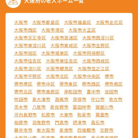
大阪府の
老人ホーム一覧
大阪市
大阪市都島区
大阪市福島区
大阪市此花区
大阪市西区
大阪市港区
大阪市大正区
大阪市天王寺区
大阪市浪速区
大阪市西淀川区
大阪市東淀川区
大阪市東成区
大阪市生野区
大阪市旭区
大阪市城東区
大阪市阿倍野区
大阪市住吉区
大阪市東住吉区
大阪市西成区
大阪市淀川区
大阪市鶴見区
大阪市住之江区
大阪市平野区
大阪市北区
大阪市中央区
堺市
堺市堺区
堺市中区
堺市東区
堺市西区
堺市南区
堺市北区
堺市美原区
岸和田市
豊中市
池田市
吹田市
泉大津市
高槻市
貝塚市
守口市
枚方市
茨木市
八尾市
泉佐野市
富田林市
寝屋川市
河内長野市
松原市
大東市
和泉市
箕面市
柏原市
羽曳野市
門真市
摂津市
高石市
藤井寺市
東大阪市
泉南市
四條畷市
交野市
大阪狭山市
阪南市
豊能郡豊能町
泉北郡忠岡町