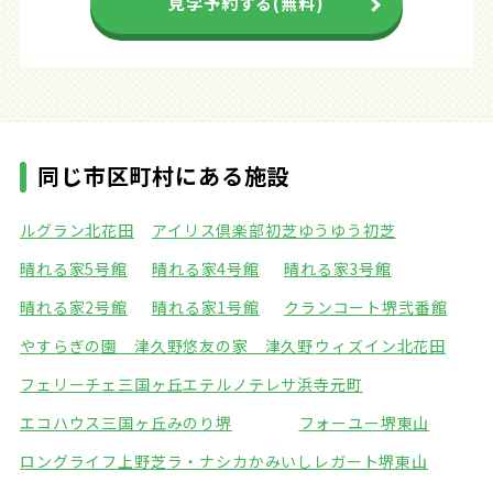
見学予約する(無料)
同じ市区町村にある施設
ルグラン北花田
アイリス倶楽部初芝
ゆうゆう初芝
晴れる家5号館
晴れる家4号館
晴れる家3号館
晴れる家2号館
晴れる家1号館
クランコート堺弐番館
やすらぎの園 津久野
悠友の家 津久野
ウィズイン北花田
フェリーチェ三国ヶ丘
エテルノテレサ浜寺元町
エコハウス三国ヶ丘
みのり堺
フォーユー堺東山
ロングライフ上野芝
ラ・ナシカかみいし
レガート堺東山