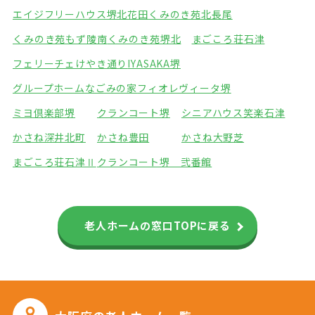
エイジフリーハウス堺北花田
くみのき苑北長尾
くみのき苑もず陵南
くみのき苑堺北
まごころ荘石津
フェリーチェけやき通り
IYASAKA堺
グループホームなごみの家
フィオレヴィータ堺
ミヨ倶楽部堺
クランコート堺
シニアハウス笑楽石津
かさね深井北町
かさね豊田
かさね大野芝
まごころ荘石津Ⅱ
クランコート堺 弐番館
老人ホームの窓口TOPに戻る