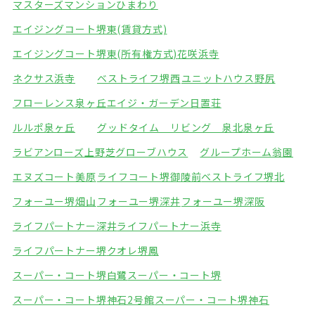
マスターズマンションひまわり
エイジングコート堺東(賃貸方式)
エイジングコート堺東(所有権方式)
花咲浜寺
ネクサス浜寺
ベストライフ堺西
ユニットハウス野尻
フローレンス泉ヶ丘
エイジ・ガーデン日置荘
ルルポ泉ヶ丘
グッドタイム リビング 泉北泉ヶ丘
ラビアンローズ上野芝
グローブハウス
グループホーム翁園
エヌズコート美原
ライフコート堺御陵前
ベストライフ堺北
フォーユー堺畑山
フォーユー堺深井
フォーユー堺深阪
ライフパートナー深井
ライフパートナー浜寺
ライフパートナー堺
クオレ堺鳳
スーパー・コート堺白鷺
スーパー・コート堺
スーパー・コート堺神石2号館
スーパー・コート堺神石