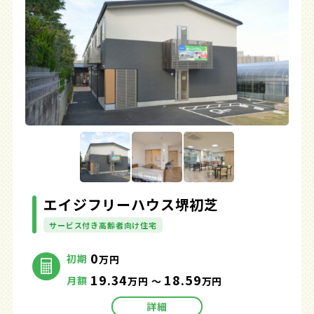
エイジフリーハウス堺初芝
サービス付き高齢者向け住宅
0
初期
万円
19.34
18.59
月額
万円 ～
万円
詳細