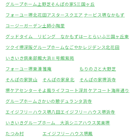
グループホーム上野芝
そんぽの家S三国ヶ丘
フォーユー堺北花田
アスタースクエア
ナービス堺なかもず
コージーガーデン土師
小陶里
グッドタイム リビング なかもず
はーとらいふ三国ヶ丘東
ツクイ堺深阪グループホーム
なごやかレジデンス北花田
いきいき倶楽部館大浜Ⅱ号館
紫苑
フォーユー堺東湊
雅庵
もりのさと大野芝
そんぽの家狭山
そんぽの家泉北
そんぽの家堺浜寺
堺ケアセンターそよ風
ライフコート深井
ケアコート海岸通り
グループホームさかいの憩
デュランタ浜寺
エイジフリーハウス堺八田
エイジフリーハウス堺浜寺
いきいきグループホーム 大浜
シニアハウス笑楽堺
たつみ村
エイジフリーハウス堺鳳