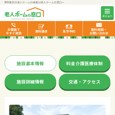
堺市東区の老人ホームの検索は老人ホームの窓口へ
エイジフリーハウス堺初芝
メニュー
お電話で
無料相談・
資料
請求
見学
予約
今すぐ相談
お問い合わせ
施設基本情報
料金介護医療体制
施設詳細情報
交通・アクセス