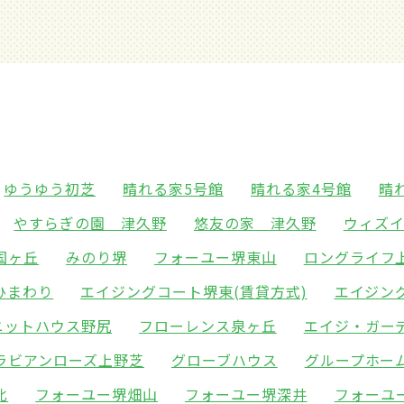
ゆうゆう初芝
晴れる家5号館
晴れる家4号館
晴
やすらぎの園 津久野
悠友の家 津久野
ウィズ
国ヶ丘
みのり堺
フォーユー堺東山
ロングライフ
ひまわり
エイジングコート堺東(賃貸方式)
エイジン
ニットハウス野尻
フローレンス泉ヶ丘
エイジ・ガー
ラビアンローズ上野芝
グローブハウス
グループホー
北
フォーユー堺畑山
フォーユー堺深井
フォーユ