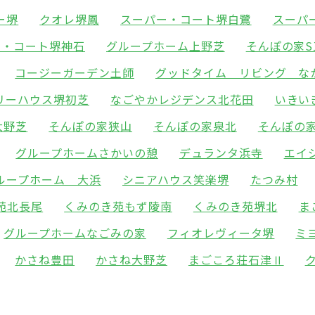
ー堺
クオレ堺鳳
スーパー・コート堺白鷺
スーパ
ー・コート堺神石
グループホーム上野芝
そんぽの家S
コージーガーデン土師
グッドタイム リビング な
リーハウス堺初芝
なごやかレジデンス北花田
いきい
大野芝
そんぽの家狭山
そんぽの家泉北
そんぽの
グループホームさかいの憩
デュランタ浜寺
エイ
ループホーム 大浜
シニアハウス笑楽堺
たつみ村
苑北長尾
くみのき苑もず陵南
くみのき苑堺北
ま
グループホームなごみの家
フィオレヴィータ堺
ミ
かさね豊田
かさね大野芝
まごころ荘石津Ⅱ