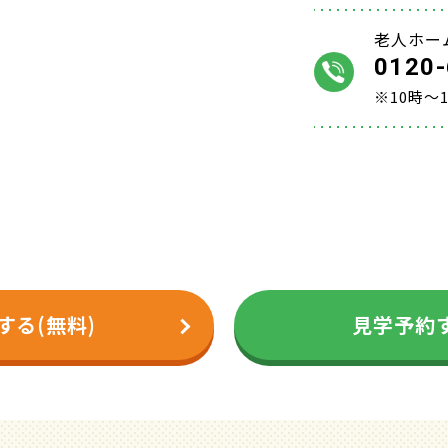
老人ホー
0120-
※10時～
する(無料)
見学予約す