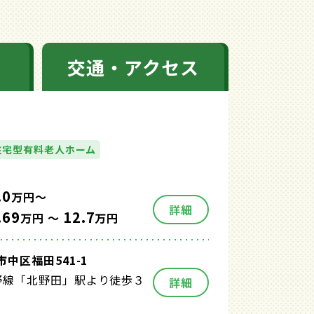
交通・アクセス
住宅型有料老人ホーム
.0
万円～
詳細
.69
12.7
万円 ～
万円
中区福田541-1
野線「北野田」駅より徒歩３
詳細