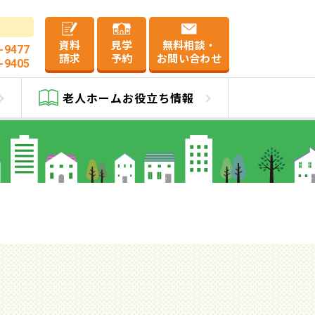
資料
見学
無料相談・
-9477
請求
予約
お問い合わせ
-9405
老人ホーム
お役立ち情報