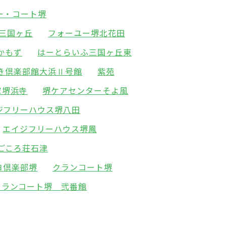
ー・コート堺
三国ヶ丘
フォーユー堺北花田
かもず
はーとらいふ三国ヶ丘東
き倶楽部館大浜Ⅱ号館
紫苑
家堺浜寺
堺ケアセンターそよ風
ジフリーハウス堺八田
エイジフリーハウス堺鳳
ごころ荘石津
ヨ倶楽部堺
クランコート堺
クランコート堺 弐番館