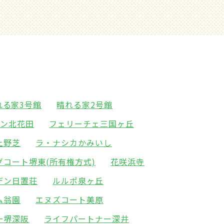
れる家3号館
晴れる家2号館
イン北花田
フェリーチェ三国ヶ丘
上野芝
ラ・ナシカかみいし
グコート堺東(所有権方式)
花咲浜寺
デン日置荘
ルルポ泉ヶ丘
ム翁園
エヌズコート美原
ー堺深阪
ライフパートナー深井