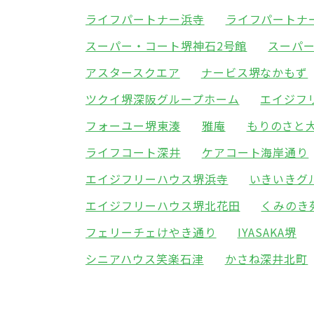
ライフパートナー浜寺
ライフパートナ
スーパー・コート堺神石2号館
スーパ
アスタースクエア
ナービス堺なかもず
ツクイ堺深阪グループホーム
エイジフ
フォーユー堺東湊
雅庵
もりのさと
ライフコート深井
ケアコート海岸通り
エイジフリーハウス堺浜寺
いきいきグ
エイジフリーハウス堺北花田
くみのき
フェリーチェけやき通り
IYASAKA堺
シニアハウス笑楽石津
かさね深井北町