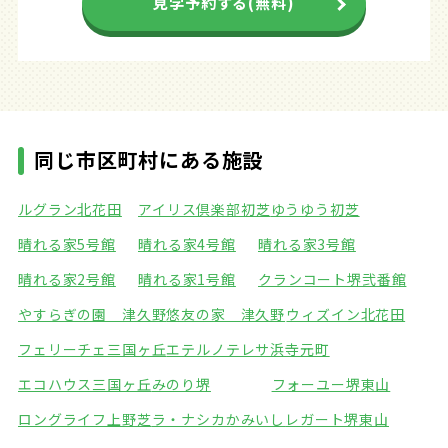
見学予約する(無料)
同じ市区町村にある施設
ルグラン北花田
アイリス倶楽部初芝
ゆうゆう初芝
晴れる家5号館
晴れる家4号館
晴れる家3号館
晴れる家2号館
晴れる家1号館
クランコート堺弐番館
やすらぎの園 津久野
悠友の家 津久野
ウィズイン北花田
フェリーチェ三国ヶ丘
エテルノテレサ浜寺元町
エコハウス三国ヶ丘
みのり堺
フォーユー堺東山
ロングライフ上野芝
ラ・ナシカかみいし
レガート堺東山