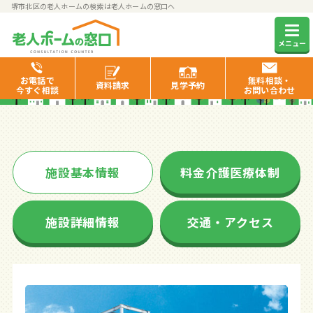
堺市北区の老人ホームの検索は老人ホームの窓口へ
くみのき苑北長尾
メニュー
お電話で
無料相談・
資料
請求
見学
予約
今すぐ相談
お問い合わせ
施設基本情報
料金介護医療体制
施設詳細情報
交通・アクセス