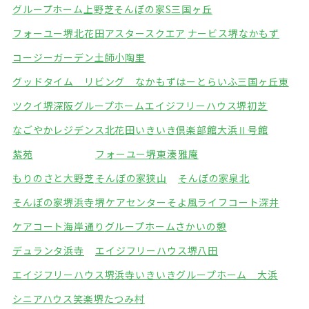
グループホーム上野芝
そんぽの家S三国ヶ丘
フォーユー堺北花田
アスタースクエア
ナービス堺なかもず
コージーガーデン土師
小陶里
グッドタイム リビング なかもず
はーとらいふ三国ヶ丘東
ツクイ堺深阪グループホーム
エイジフリーハウス堺初芝
なごやかレジデンス北花田
いきいき倶楽部館大浜Ⅱ号館
紫苑
フォーユー堺東湊
雅庵
もりのさと大野芝
そんぽの家狭山
そんぽの家泉北
そんぽの家堺浜寺
堺ケアセンターそよ風
ライフコート深井
ケアコート海岸通り
グループホームさかいの憩
デュランタ浜寺
エイジフリーハウス堺八田
エイジフリーハウス堺浜寺
いきいきグループホーム 大浜
シニアハウス笑楽堺
たつみ村