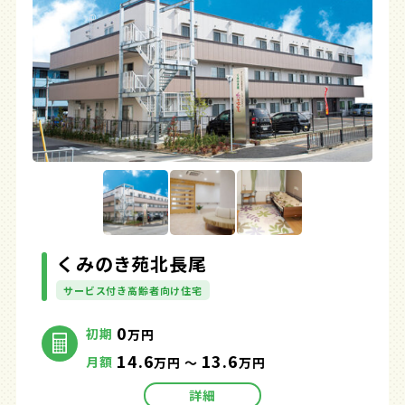
くみのき苑北長尾
サービス付き高齢者向け住宅
0
初期
万円
14.6
13.6
月額
万円 ～
万円
詳細