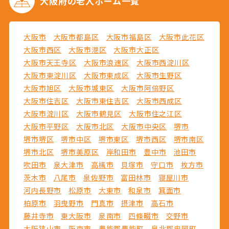
大阪府の
老人ホーム一覧
大阪市
大阪市都島区
大阪市福島区
大阪市此花区
大阪市西区
大阪市港区
大阪市大正区
大阪市天王寺区
大阪市浪速区
大阪市西淀川区
大阪市東淀川区
大阪市東成区
大阪市生野区
大阪市旭区
大阪市城東区
大阪市阿倍野区
大阪市住吉区
大阪市東住吉区
大阪市西成区
大阪市淀川区
大阪市鶴見区
大阪市住之江区
大阪市平野区
大阪市北区
大阪市中央区
堺市
堺市堺区
堺市中区
堺市東区
堺市西区
堺市南区
堺市北区
堺市美原区
岸和田市
豊中市
池田市
吹田市
泉大津市
高槻市
貝塚市
守口市
枚方市
茨木市
八尾市
泉佐野市
富田林市
寝屋川市
河内長野市
松原市
大東市
和泉市
箕面市
柏原市
羽曳野市
門真市
摂津市
高石市
藤井寺市
東大阪市
泉南市
四條畷市
交野市
大阪狭山市
阪南市
豊能郡豊能町
泉北郡忠岡町