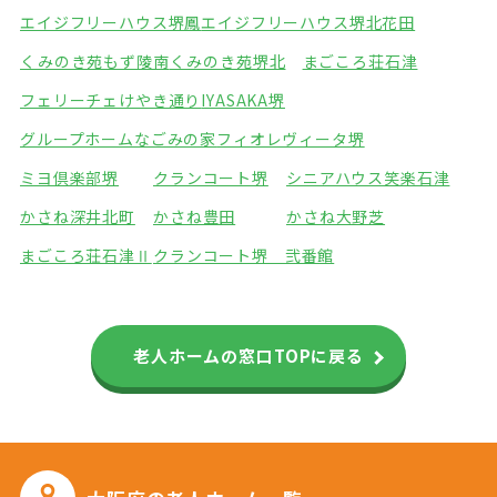
エイジフリーハウス堺鳳
エイジフリーハウス堺北花田
くみのき苑もず陵南
くみのき苑堺北
まごころ荘石津
フェリーチェけやき通り
IYASAKA堺
グループホームなごみの家
フィオレヴィータ堺
ミヨ倶楽部堺
クランコート堺
シニアハウス笑楽石津
かさね深井北町
かさね豊田
かさね大野芝
まごころ荘石津Ⅱ
クランコート堺 弐番館
老人ホームの窓口TOPに戻る