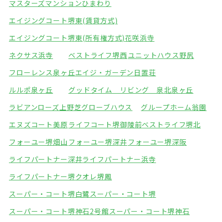
マスターズマンションひまわり
エイジングコート堺東(賃貸方式)
エイジングコート堺東(所有権方式)
花咲浜寺
ネクサス浜寺
ベストライフ堺西
ユニットハウス野尻
フローレンス泉ヶ丘
エイジ・ガーデン日置荘
ルルポ泉ヶ丘
グッドタイム リビング 泉北泉ヶ丘
ラビアンローズ上野芝
グローブハウス
グループホーム翁園
エヌズコート美原
ライフコート堺御陵前
ベストライフ堺北
フォーユー堺畑山
フォーユー堺深井
フォーユー堺深阪
ライフパートナー深井
ライフパートナー浜寺
ライフパートナー堺
クオレ堺鳳
スーパー・コート堺白鷺
スーパー・コート堺
スーパー・コート堺神石2号館
スーパー・コート堺神石