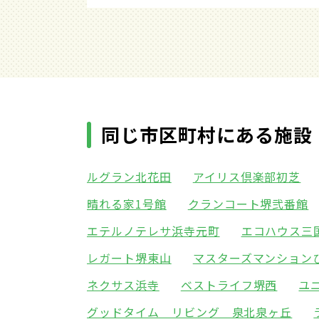
同じ市区町村にある施設
ルグラン北花田
アイリス倶楽部初芝
晴れる家1号館
クランコート堺弐番館
エテルノテレサ浜寺元町
エコハウス三
レガート堺東山
マスターズマンション
ネクサス浜寺
ベストライフ堺西
ユ
グッドタイム リビング 泉北泉ヶ丘