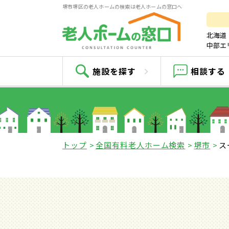
堺市堺区の老人ホームの検索は老人ホームの窓口へ
北海道
中部エ
ス
施設を探す
相談する
トップ
全国有料老人ホーム検索
堺市
ス