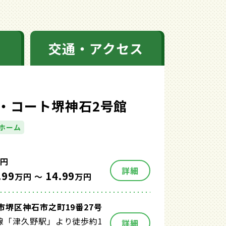
交通・アクセス
・コート堺神石2号館
ホーム
円
詳細
.99
14.99
万円 ～
万円
市堺区神石市之町19番27号
線「津久野駅」より徒歩約1
詳細