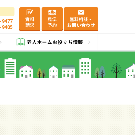
資料
見学
無料相談・
-9477
請求
予約
お問い合わせ
-9405
号館
老人ホーム
お役立ち情報