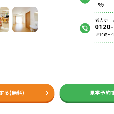
5分
老人ホー
0120-
※10時～
する(無料)
見学予約す