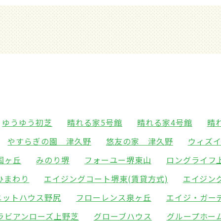
ゆうゆう初芝
晴れる家5号館
晴れる家4号館
晴
やすらぎの園 津久野
悠友の家 津久野
ウィズ
国ヶ丘
みのり堺
フォーユー堺東山
ロングライフ
ひまわり
エイジングコート堺東(賃貸方式)
エイジン
ニットハウス野尻
フローレンス泉ヶ丘
エイジ・ガー
ラビアンローズ上野芝
グローブハウス
グループホー