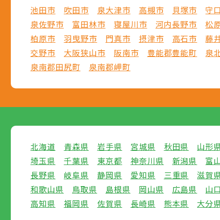
池田市
吹田市
泉大津市
高槻市
貝塚市
守
泉佐野市
富田林市
寝屋川市
河内長野市
松
柏原市
羽曳野市
門真市
摂津市
高石市
藤
交野市
大阪狭山市
阪南市
豊能郡豊能町
泉
泉南郡田尻町
泉南郡岬町
北海道
青森県
岩手県
宮城県
秋田県
山形
埼玉県
千葉県
東京都
神奈川県
新潟県
富
長野県
岐阜県
静岡県
愛知県
三重県
滋賀
和歌山県
鳥取県
島根県
岡山県
広島県
山
高知県
福岡県
佐賀県
長崎県
熊本県
大分