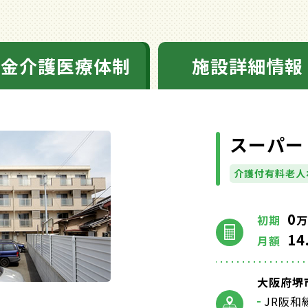
料金介護医療体制
施設詳細情報
スーパー
介護付有料老人
0
初期
万
14
月額
大阪府堺
JR阪和