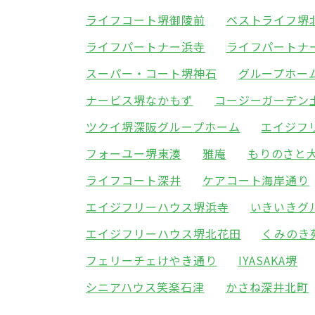
ライフコート堺御陵前
ベストライフ堺
ライフパートナー浜寺
ライフパートナ
スーパー・コート堺神石
グループホー
ナービス堺なかもず
コージーガーデン
ツクイ堺深阪グループホーム
エイジフ
フォーユー堺東湊
雅庵
もりのさと
ライフコート深井
ケアコート海岸通り
エイジフリーハウス堺浜寺
いきいきグ
エイジフリーハウス堺北花田
くみのき
フェリーチェけやき通り
IYASAKA堺
シニアハウス笑楽石津
かさね深井北町