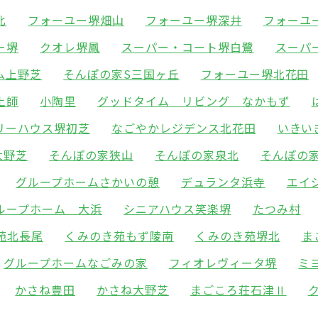
北
フォーユー堺畑山
フォーユー堺深井
フォーユ
ー堺
クオレ堺鳳
スーパー・コート堺白鷺
スーパ
ム上野芝
そんぽの家S三国ヶ丘
フォーユー堺北花田
土師
小陶里
グッドタイム リビング なかもず
リーハウス堺初芝
なごやかレジデンス北花田
いきい
大野芝
そんぽの家狭山
そんぽの家泉北
そんぽの
グループホームさかいの憩
デュランタ浜寺
エイ
ループホーム 大浜
シニアハウス笑楽堺
たつみ村
苑北長尾
くみのき苑もず陵南
くみのき苑堺北
ま
グループホームなごみの家
フィオレヴィータ堺
ミ
かさね豊田
かさね大野芝
まごころ荘石津Ⅱ