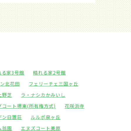
れる家3号館
晴れる家2号館
イン北花田
フェリーチェ三国ヶ丘
上野芝
ラ・ナシカかみいし
グコート堺東(所有権方式)
花咲浜寺
デン日置荘
ルルポ泉ヶ丘
ム翁園
エヌズコート美原