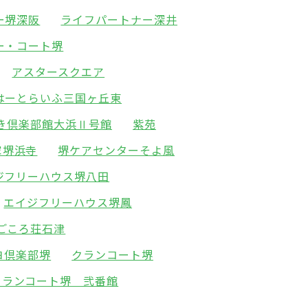
ー堺深阪
ライフパートナー深井
ー・コート堺
アスタースクエア
はーとらいふ三国ヶ丘東
き倶楽部館大浜Ⅱ号館
紫苑
家堺浜寺
堺ケアセンターそよ風
ジフリーハウス堺八田
エイジフリーハウス堺鳳
ごころ荘石津
ヨ倶楽部堺
クランコート堺
クランコート堺 弐番館