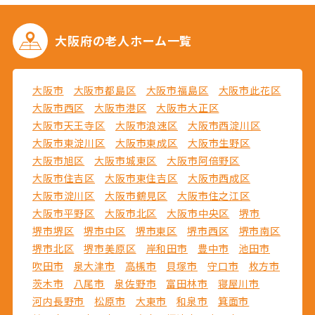
大阪府の
老人ホーム一覧
大阪市
大阪市都島区
大阪市福島区
大阪市此花区
大阪市西区
大阪市港区
大阪市大正区
大阪市天王寺区
大阪市浪速区
大阪市西淀川区
大阪市東淀川区
大阪市東成区
大阪市生野区
大阪市旭区
大阪市城東区
大阪市阿倍野区
大阪市住吉区
大阪市東住吉区
大阪市西成区
大阪市淀川区
大阪市鶴見区
大阪市住之江区
大阪市平野区
大阪市北区
大阪市中央区
堺市
堺市堺区
堺市中区
堺市東区
堺市西区
堺市南区
堺市北区
堺市美原区
岸和田市
豊中市
池田市
吹田市
泉大津市
高槻市
貝塚市
守口市
枚方市
茨木市
八尾市
泉佐野市
富田林市
寝屋川市
河内長野市
松原市
大東市
和泉市
箕面市