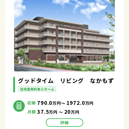
グッドタイム リビング なかもず
住宅型有料老人ホーム
790.0
1972.0
初期
万円～
万円
37.5
20
月額
万円 ～
万円
詳細