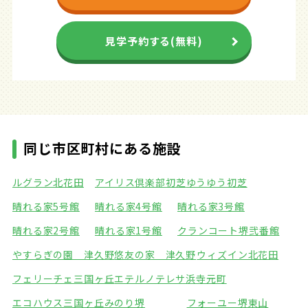
見学予約する(無料)
同じ市区町村にある施設
ルグラン北花田
アイリス倶楽部初芝
ゆうゆう初芝
晴れる家5号館
晴れる家4号館
晴れる家3号館
晴れる家2号館
晴れる家1号館
クランコート堺弐番館
やすらぎの園 津久野
悠友の家 津久野
ウィズイン北花田
フェリーチェ三国ヶ丘
エテルノテレサ浜寺元町
エコハウス三国ヶ丘
みのり堺
フォーユー堺東山