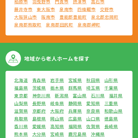
柏原市
羽曳野市
門真市
摂津市
高石市
藤井寺市
東大阪市
泉南市
四條畷市
交野市
大阪狭山市
阪南市
豊能郡豊能町
泉北郡忠岡町
泉南郡熊取町
泉南郡田尻町
泉南郡岬町
地域から
老人ホームを探す
北海道
青森県
岩手県
宮城県
秋田県
山形県
福島県
茨城県
栃木県
群馬県
埼玉県
千葉県
東京都
神奈川県
新潟県
富山県
石川県
福井県
山梨県
長野県
岐阜県
静岡県
愛知県
三重県
滋賀県
京都府
大阪府
兵庫県
奈良県
和歌山県
鳥取県
島根県
岡山県
広島県
山口県
徳島県
香川県
愛媛県
高知県
福岡県
佐賀県
長崎県
熊本県
大分県
宮崎県
鹿児島県
沖縄県