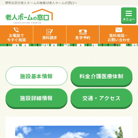
堺市北区の老人ホームの検索は老人ホームの窓口へ
グッドタイム リビング な
メニュー
かもず
お電話で
無料相談・
資料
請求
見学
予約
今すぐ相談
お問い合わせ
施設基本情報
料金介護医療体制
施設詳細情報
交通・アクセス