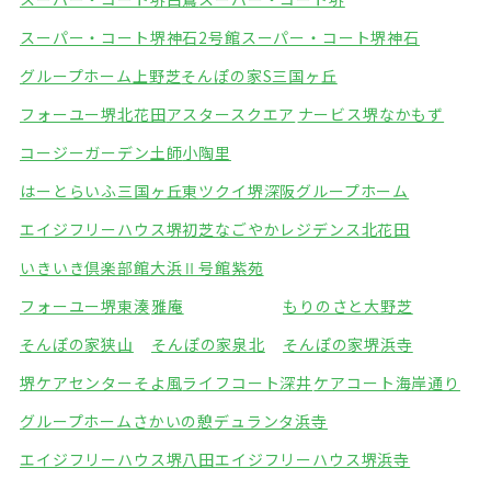
スーパー・コート堺神石2号館
スーパー・コート堺神石
グループホーム上野芝
そんぽの家S三国ヶ丘
フォーユー堺北花田
アスタースクエア
ナービス堺なかもず
コージーガーデン土師
小陶里
はーとらいふ三国ヶ丘東
ツクイ堺深阪グループホーム
エイジフリーハウス堺初芝
なごやかレジデンス北花田
いきいき倶楽部館大浜Ⅱ号館
紫苑
フォーユー堺東湊
雅庵
もりのさと大野芝
そんぽの家狭山
そんぽの家泉北
そんぽの家堺浜寺
堺ケアセンターそよ風
ライフコート深井
ケアコート海岸通り
グループホームさかいの憩
デュランタ浜寺
エイジフリーハウス堺八田
エイジフリーハウス堺浜寺