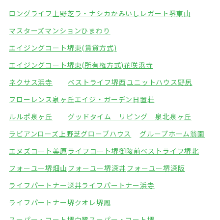
ロングライフ上野芝
ラ・ナシカかみいし
レガート堺東山
マスターズマンションひまわり
エイジングコート堺東(賃貸方式)
エイジングコート堺東(所有権方式)
花咲浜寺
ネクサス浜寺
ベストライフ堺西
ユニットハウス野尻
フローレンス泉ヶ丘
エイジ・ガーデン日置荘
ルルポ泉ヶ丘
グッドタイム リビング 泉北泉ヶ丘
ラビアンローズ上野芝
グローブハウス
グループホーム翁園
エヌズコート美原
ライフコート堺御陵前
ベストライフ堺北
フォーユー堺畑山
フォーユー堺深井
フォーユー堺深阪
ライフパートナー深井
ライフパートナー浜寺
ライフパートナー堺
クオレ堺鳳
スーパー・コート堺白鷺
スーパー・コート堺