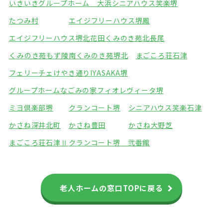
いきいきグループホーム 大浜
シニアハウス笑楽堺
たつみ村
エイジフリーハウス堺鳳
エイジフリーハウス堺北花田
くみのき苑北長尾
くみのき苑もず陵南
くみのき苑堺北
まごころ荘石津
フェリーチェけやき通り
IYASAKA堺
グループホームなごみの家
フィオレヴィータ堺
ミヨ倶楽部堺
クランコート堺
シニアハウス笑楽石津
かさね深井北町
かさね豊田
かさね大野芝
まごころ荘石津Ⅱ
クランコート堺 弐番館
老人ホームの窓口TOPに戻る