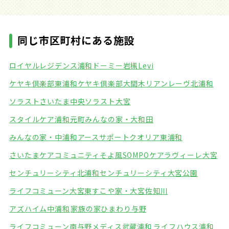
同じ市区町村にある施設
ロイヤルレジデンス浦和
ドーミー岩槻Levi
ケヤキ倶楽部東浦和
ケヤキ倶楽部大間木
リアンレーヴ北浦和
ソラストさいたま中央
ソラスト大宮
スタイルケア浦和元町
みんなの家・大和田
みんなの家・中浦和
アースサポートクオリア東浦和
さいたまケアコミュニティそよ風
SOMPOケアラヴィーレ大宮
センチュリーシティ北浦和
センチュリーシティ大宮公園
ライフコミューン大宮東
すこや家・大宮佐知川
アズハイム中浦和
家族の家ひまわり与野
ライフコミューン南与野
メディス武蔵浦和
ライフハウス浦和