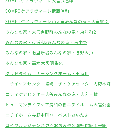
SOMPOケアラヴィーレ大宮弐番館
SOMPOケアラヴィーレ武蔵浦和
SOMPOケアラヴィーレ西大宮
みんなの家・大宮櫛引
みんなの家・大宮吉野町
みんなの家・東浦和2
みんなの家・東浦和3
みんなの家・南中野
みんなの家・七里新堤
みんなの家・与野大戸
みんなの家・高木
大宮明生苑
グッドタイム ナーシングホーム・東浦和
ニチイケアセンター堀崎
ニチイケアセンター内野本郷
ニチイケアセンター大谷
みんなの家・大宮三橋
ヒューマンライフケア浦和の樹
ニチイホーム大宮公園
ニチイホーム与野本町
ハーベストさいたま
ロイヤルレジデンス見沼
おおみや公園翔裕館１号館