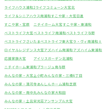
ライフハウス浦和2
ライフコミューン大宮北
ライフ＆シニアハウス南浦和
すこや家・大宮日進
すこや家・宮原
ニチイホーム大宮
すこや家・東浦和
ベストライフ大宮
ベストライフ南浦和
ベストライフ与野
ベストライフさいたま
ベストライフ東大宮
ラ・ヴィ南浦和Ⅱ
ロイヤルレジデンス大宮
アズハイム南浦和
アズハイム東浦和
応援家族大宮
アイリスガーデン北浦和
ニチイホーム東浦和
プラージュ南与野
みんなの家・大宮上小町
みんなの家・三橋6丁目
みんなの家・清河寺
あんしんホーム浦和芝原
みんなの家・南中丸
みんなの家大和田
みんなの家・土呂栄光荘
アンサンブル大宮