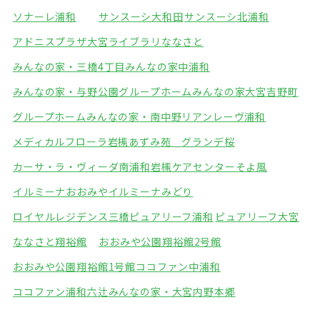
ソナーレ浦和
サンスーシ大和田
サンスーシ北浦和
アドニスプラザ大宮
ライブラリななさと
みんなの家・三橋4丁目
みんなの家中浦和
みんなの家・与野公園
グループホームみんなの家大宮吉野町
グループホームみんなの家・南中野
リアンレーヴ浦和
メディカルフローラ岩槻
あずみ苑 グランデ桜
カーサ・ラ・ヴィーダ南浦和
岩槻ケアセンターそよ風
イルミーナおおみや
イルミーナみどり
ロイヤルレジデンス三橋
ピュアリーフ浦和
ピュアリーフ大宮
ななさと翔裕館
おおみや公園翔裕館2号館
おおみや公園翔裕館1号館
ココファン中浦和
ココファン浦和六辻
みんなの家・大宮内野本郷