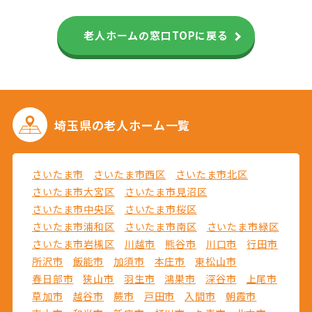
老人ホームの窓口TOPに戻る
埼玉県の
老人ホーム一覧
さいたま市
さいたま市西区
さいたま市北区
さいたま市大宮区
さいたま市見沼区
さいたま市中央区
さいたま市桜区
さいたま市浦和区
さいたま市南区
さいたま市緑区
さいたま市岩槻区
川越市
熊谷市
川口市
行田市
所沢市
飯能市
加須市
本庄市
東松山市
春日部市
狭山市
羽生市
鴻巣市
深谷市
上尾市
草加市
越谷市
蕨市
戸田市
入間市
朝霞市