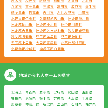
志木市
和光市
新座市
桶川市
久喜市
北本市
八潮市
富士見市
三郷市
蓮田市
坂戸市
幸手市
鶴ヶ島市
日高市
吉川市
ふじみ野市
白岡市
北足立郡伊奈町
入間郡毛呂山町
比企郡滑川町
比企郡嵐山町
比企郡小川町
比企郡川島町
比企郡吉見町
比企郡ときがわ町
秩父郡皆野町
秩父郡長瀞町
児玉郡美里町
児玉郡神川町
児玉郡上里町
大里郡寄居町
北葛飾郡杉戸町
北葛飾郡松伏町
南埼玉郡白岡町
地域から
老人ホームを探す
北海道
青森県
岩手県
宮城県
秋田県
山形県
福島県
茨城県
栃木県
群馬県
埼玉県
千葉県
東京都
神奈川県
新潟県
富山県
石川県
福井県