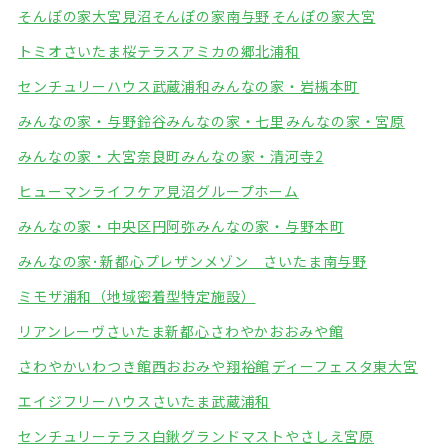
そんぽの家大宮見沼
そんぽの家南与野
そんぽの家大宮
トミオさいたま桜テラス
アミカの郷北浦和
センチュリーハウス武蔵浦和
みんなの家・岩槻本町
みんなの家・与野鈴谷
みんなの家・七里
みんなの家・宮原
みんなの家・大宮奈良町
みんなの家・清河寺2
ヒューマンライフケア見沼グループホーム
みんなの家・中央区円阿弥
みんなの家・与野本町
みんなの家･新都心
プレザンメゾン さいたま南与野
ミモザ浦和（地域密着型特定施設）
リアンレーヴさいたま新都心
さわやかおおみや館
さわやかいわつき館
西おおみや翔裕館
ディーフェスタ東大宮
エイジフリーハウスさいたま武蔵浦和
センチュリーテラス白鍬
グランドマストやさしえ宮原