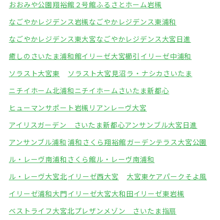
おおみや公園翔裕館２号館
ふるさとホーム岩槻
なごやかレジデンス岩槻
なごやかレジデンス東浦和
なごやかレジデンス東大宮
なごやかレジデンス大宮日進
癒しのさいたま浦和館
イリーゼ大宮櫛引
イリーゼ中浦和
ソラスト大宮東
ソラスト大宮見沼
ラ・ナシカさいたま
ニチイホーム北浦和
ニチイホームさいたま新都心
ヒューマンサポート岩槻
リアンレーヴ大宮
アイリスガーデン さいたま新都心
アンサンブル大宮日進
アンサンブル浦和
浦和さくら翔裕館
ガーデンテラス大宮公園
ル・レーヴ南浦和さくら館
ル・レーヴ南浦和
ル・レーヴ大宮北
イリーゼ西大宮
大宮東ケアパークそよ風
イリーゼ浦和大門
イリーゼ大宮大和田
イリーゼ東岩槻
ベストライフ大宮北
プレザンメゾン さいたま指扇