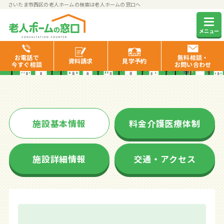
さいたま市西区の老人ホームの検索は老人ホームの窓口へ
プレザンメゾンさいたま指扇
メニュー
お電話で
無料相談・
資料
請求
見学
予約
今すぐ相談
お問い合わせ
施設基本情報
料金介護医療体制
施設詳細情報
交通・アクセス