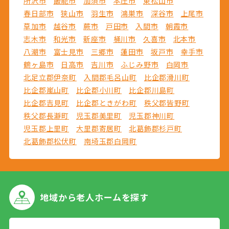
所沢市
飯能市
加須市
本庄市
東松山市
春日部市
狭山市
羽生市
鴻巣市
深谷市
上尾市
草加市
越谷市
蕨市
戸田市
入間市
朝霞市
志木市
和光市
新座市
桶川市
久喜市
北本市
八潮市
富士見市
三郷市
蓮田市
坂戸市
幸手市
鶴ヶ島市
日高市
吉川市
ふじみ野市
白岡市
北足立郡伊奈町
入間郡毛呂山町
比企郡滑川町
比企郡嵐山町
比企郡小川町
比企郡川島町
比企郡吉見町
比企郡ときがわ町
秩父郡皆野町
秩父郡長瀞町
児玉郡美里町
児玉郡神川町
児玉郡上里町
大里郡寄居町
北葛飾郡杉戸町
北葛飾郡松伏町
南埼玉郡白岡町
地域から
老人ホームを探す