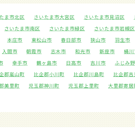
たま市北区
さいたま市大宮区
さいたま市見沼区
さいたま市南区
さいたま市緑区
さいたま市岩槻区
本庄市
東松山市
春日部市
狭山市
羽生市
入間市
朝霞市
志木市
和光市
新座市
桶川
市
幸手市
鶴ヶ島市
日高市
吉川市
ふじみ
企郡嵐山町
比企郡小川町
比企郡川島町
比企郡吉
郡美里町
児玉郡神川町
児玉郡上里町
大里郡寄居