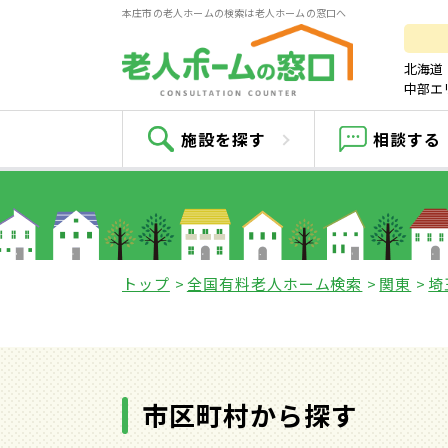
本庄市の老人ホームの検索は老人ホームの窓口へ
北海道
中部エ
本
施設を探す
相談する
トップ
全国有料老人ホーム検索
関東
埼
市区町村から探す