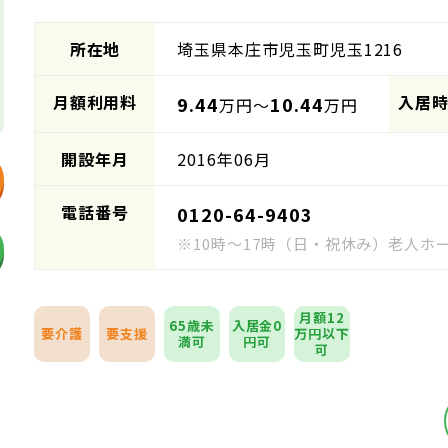
所在地
埼玉県本庄市児玉町児玉1216
月額利用料
入居
9.44
10.44
万円～
万円
開設年月
2016年06月
電話番号
0120-64-9403
※10時～17時（日・祝休み）老人
月額12
65歳未
入居金0
要介護
要支援
万円以下
満可
円可
可