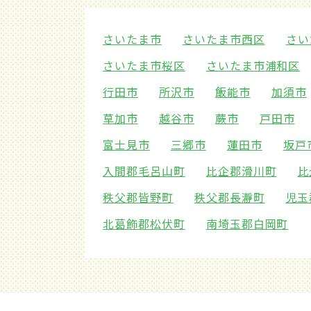
さいたま市
さいたま市西区
さい
さいたま市桜区
さいたま市浦和区
行田市
所沢市
飯能市
加須市
草加市
越谷市
蕨市
戸田市
富士見市
三郷市
蓮田市
坂戸
入間郡毛呂山町
比企郡滑川町
比
秩父郡皆野町
秩父郡長瀞町
児玉
北葛飾郡松伏町
南埼玉郡白岡町