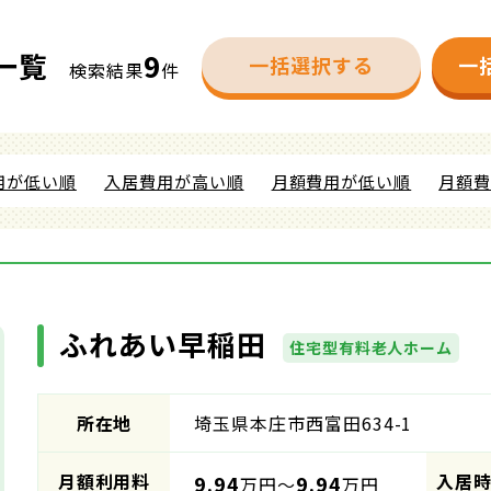
一覧
9
一括選択する
一
検索結果
件
用が低い順
入居費用が高い順
月額費用が低い順
月額
ふれあい早稲田
住宅型有料老人ホーム
所在地
埼玉県本庄市西富田634-1
月額利用料
入居
9.94
9.94
万円～
万円