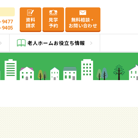
資料
見学
無料相談・
-9477
請求
予約
お問い合わせ
-9405
一覧
老人ホーム
お役立ち情報