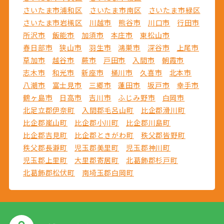
さいたま市浦和区
さいたま市南区
さいたま市緑区
さいたま市岩槻区
川越市
熊谷市
川口市
行田市
所沢市
飯能市
加須市
本庄市
東松山市
春日部市
狭山市
羽生市
鴻巣市
深谷市
上尾市
草加市
越谷市
蕨市
戸田市
入間市
朝霞市
志木市
和光市
新座市
桶川市
久喜市
北本市
八潮市
富士見市
三郷市
蓮田市
坂戸市
幸手市
鶴ヶ島市
日高市
吉川市
ふじみ野市
白岡市
北足立郡伊奈町
入間郡毛呂山町
比企郡滑川町
比企郡嵐山町
比企郡小川町
比企郡川島町
比企郡吉見町
比企郡ときがわ町
秩父郡皆野町
秩父郡長瀞町
児玉郡美里町
児玉郡神川町
児玉郡上里町
大里郡寄居町
北葛飾郡杉戸町
北葛飾郡松伏町
南埼玉郡白岡町