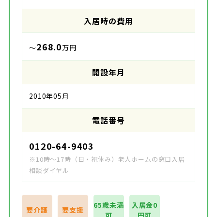
入居時の費用
268.0
～
万円
開設年月
2010年05月
電話番号
0120-64-9403
※10時～17時（日・祝休み）老人ホームの窓口入居
相談ダイヤル
65歳未満
入居金0
要介護
要支援
可
円可