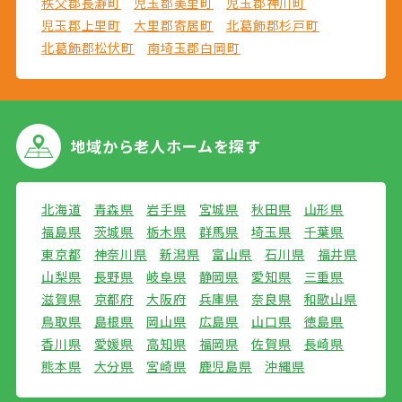
秩父郡長瀞町
児玉郡美里町
児玉郡神川町
児玉郡上里町
大里郡寄居町
北葛飾郡杉戸町
北葛飾郡松伏町
南埼玉郡白岡町
地域から
老人ホームを探す
北海道
青森県
岩手県
宮城県
秋田県
山形県
福島県
茨城県
栃木県
群馬県
埼玉県
千葉県
東京都
神奈川県
新潟県
富山県
石川県
福井県
山梨県
長野県
岐阜県
静岡県
愛知県
三重県
滋賀県
京都府
大阪府
兵庫県
奈良県
和歌山県
鳥取県
島根県
岡山県
広島県
山口県
徳島県
香川県
愛媛県
高知県
福岡県
佐賀県
長崎県
熊本県
大分県
宮崎県
鹿児島県
沖縄県