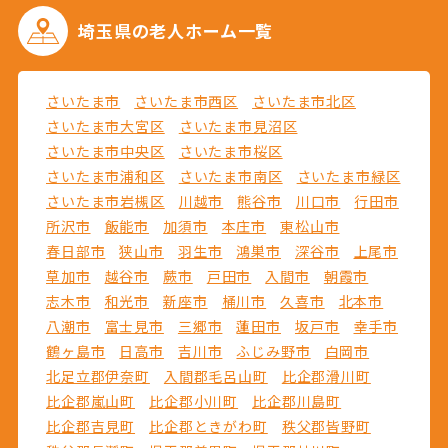
埼玉県の
老人ホーム一覧
さいたま市
さいたま市西区
さいたま市北区
さいたま市大宮区
さいたま市見沼区
さいたま市中央区
さいたま市桜区
さいたま市浦和区
さいたま市南区
さいたま市緑区
さいたま市岩槻区
川越市
熊谷市
川口市
行田市
所沢市
飯能市
加須市
本庄市
東松山市
春日部市
狭山市
羽生市
鴻巣市
深谷市
上尾市
草加市
越谷市
蕨市
戸田市
入間市
朝霞市
志木市
和光市
新座市
桶川市
久喜市
北本市
八潮市
富士見市
三郷市
蓮田市
坂戸市
幸手市
鶴ヶ島市
日高市
吉川市
ふじみ野市
白岡市
北足立郡伊奈町
入間郡毛呂山町
比企郡滑川町
比企郡嵐山町
比企郡小川町
比企郡川島町
比企郡吉見町
比企郡ときがわ町
秩父郡皆野町