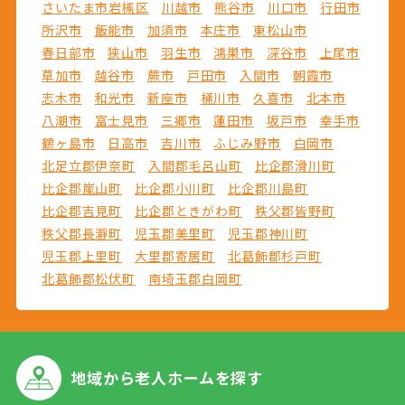
さいたま市岩槻区
川越市
熊谷市
川口市
行田市
所沢市
飯能市
加須市
本庄市
東松山市
春日部市
狭山市
羽生市
鴻巣市
深谷市
上尾市
草加市
越谷市
蕨市
戸田市
入間市
朝霞市
志木市
和光市
新座市
桶川市
久喜市
北本市
八潮市
富士見市
三郷市
蓮田市
坂戸市
幸手市
鶴ヶ島市
日高市
吉川市
ふじみ野市
白岡市
北足立郡伊奈町
入間郡毛呂山町
比企郡滑川町
比企郡嵐山町
比企郡小川町
比企郡川島町
比企郡吉見町
比企郡ときがわ町
秩父郡皆野町
秩父郡長瀞町
児玉郡美里町
児玉郡神川町
児玉郡上里町
大里郡寄居町
北葛飾郡杉戸町
北葛飾郡松伏町
南埼玉郡白岡町
地域から
老人ホームを探す