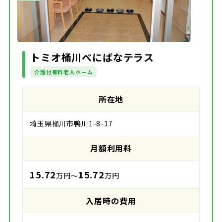
トミオ桶川べにばなテラス
介護付有料老人ホーム
所在地
埼玉県桶川市鴨川1-8-17
月額利用料
15.72
15.72
万円～
万円
入居時の費用