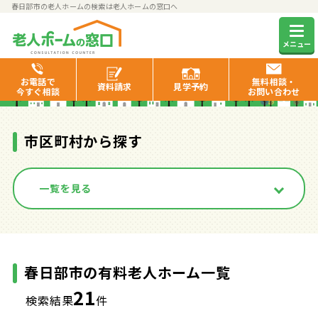
春日部市の老人ホームの検索は老人ホームの窓口へ
春日部市の有料老人ホーム一覧
メニュー
お電話で
無料相談・
資料
請求
見学
予約
今すぐ相談
お問い合わせ
市区町村から探す
一覧を見る
春日部市の有料老人ホーム一覧
21
検索結果
件