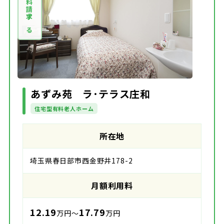
資料請求する
あずみ苑 ラ･テラス庄和
住宅型有料老人ホーム
所在地
埼玉県春日部市西金野井178-2
月額利用料
12.19
17.79
万円～
万円