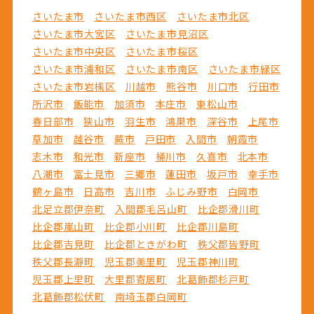
さいたま市
さいたま市西区
さいたま市北区
さいたま市大宮区
さいたま市見沼区
さいたま市中央区
さいたま市桜区
さいたま市浦和区
さいたま市南区
さいたま市緑区
さいたま市岩槻区
川越市
熊谷市
川口市
行田市
所沢市
飯能市
加須市
本庄市
東松山市
春日部市
狭山市
羽生市
鴻巣市
深谷市
上尾市
草加市
越谷市
蕨市
戸田市
入間市
朝霞市
志木市
和光市
新座市
桶川市
久喜市
北本市
八潮市
富士見市
三郷市
蓮田市
坂戸市
幸手市
鶴ヶ島市
日高市
吉川市
ふじみ野市
白岡市
北足立郡伊奈町
入間郡毛呂山町
比企郡滑川町
比企郡嵐山町
比企郡小川町
比企郡川島町
比企郡吉見町
比企郡ときがわ町
秩父郡皆野町
秩父郡長瀞町
児玉郡美里町
児玉郡神川町
児玉郡上里町
大里郡寄居町
北葛飾郡杉戸町
北葛飾郡松伏町
南埼玉郡白岡町