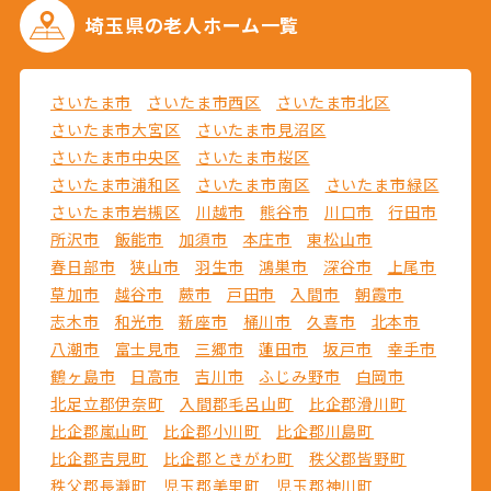
埼玉県の
老人ホーム一覧
さいたま市
さいたま市西区
さいたま市北区
さいたま市大宮区
さいたま市見沼区
さいたま市中央区
さいたま市桜区
さいたま市浦和区
さいたま市南区
さいたま市緑区
さいたま市岩槻区
川越市
熊谷市
川口市
行田市
所沢市
飯能市
加須市
本庄市
東松山市
春日部市
狭山市
羽生市
鴻巣市
深谷市
上尾市
草加市
越谷市
蕨市
戸田市
入間市
朝霞市
志木市
和光市
新座市
桶川市
久喜市
北本市
八潮市
富士見市
三郷市
蓮田市
坂戸市
幸手市
鶴ヶ島市
日高市
吉川市
ふじみ野市
白岡市
北足立郡伊奈町
入間郡毛呂山町
比企郡滑川町
比企郡嵐山町
比企郡小川町
比企郡川島町
比企郡吉見町
比企郡ときがわ町
秩父郡皆野町
秩父郡長瀞町
児玉郡美里町
児玉郡神川町