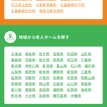
児玉郡上里町
大里郡寄居町
北葛飾郡杉戸町
北葛飾郡松伏町
南埼玉郡白岡町
地域から
老人ホームを探す
北海道
青森県
岩手県
宮城県
秋田県
山形県
福島県
茨城県
栃木県
群馬県
埼玉県
千葉県
東京都
神奈川県
新潟県
富山県
石川県
福井県
山梨県
長野県
岐阜県
静岡県
愛知県
三重県
滋賀県
京都府
大阪府
兵庫県
奈良県
和歌山県
鳥取県
島根県
岡山県
広島県
山口県
徳島県
香川県
愛媛県
高知県
福岡県
佐賀県
長崎県
熊本県
大分県
宮崎県
鹿児島県
沖縄県