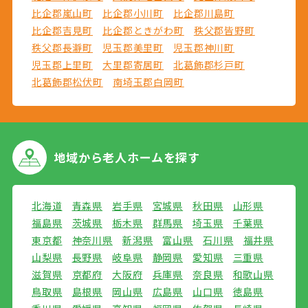
比企郡嵐山町
比企郡小川町
比企郡川島町
比企郡吉見町
比企郡ときがわ町
秩父郡皆野町
秩父郡長瀞町
児玉郡美里町
児玉郡神川町
児玉郡上里町
大里郡寄居町
北葛飾郡杉戸町
北葛飾郡松伏町
南埼玉郡白岡町
地域から
老人ホームを探す
北海道
青森県
岩手県
宮城県
秋田県
山形県
福島県
茨城県
栃木県
群馬県
埼玉県
千葉県
東京都
神奈川県
新潟県
富山県
石川県
福井県
山梨県
長野県
岐阜県
静岡県
愛知県
三重県
滋賀県
京都府
大阪府
兵庫県
奈良県
和歌山県
鳥取県
島根県
岡山県
広島県
山口県
徳島県