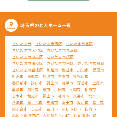
埼玉県の
老人ホーム一覧
さいたま市
さいたま市西区
さいたま市北区
さいたま市大宮区
さいたま市見沼区
さいたま市中央区
さいたま市桜区
さいたま市浦和区
さいたま市南区
さいたま市緑区
さいたま市岩槻区
川越市
熊谷市
川口市
行田市
所沢市
飯能市
加須市
本庄市
東松山市
春日部市
狭山市
羽生市
鴻巣市
深谷市
上尾市
草加市
越谷市
蕨市
戸田市
入間市
朝霞市
志木市
和光市
新座市
桶川市
久喜市
北本市
八潮市
富士見市
三郷市
蓮田市
坂戸市
幸手市
鶴ヶ島市
日高市
吉川市
ふじみ野市
白岡市
北足立郡伊奈町
入間郡毛呂山町
比企郡滑川町