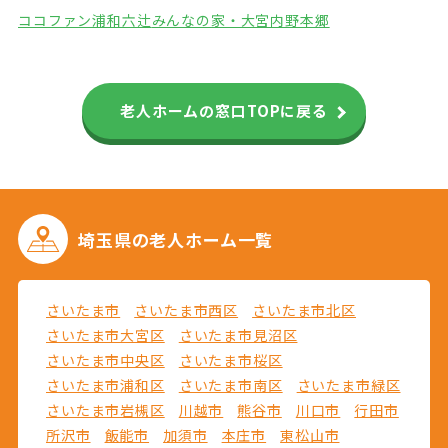
ココファン浦和六辻
みんなの家・大宮内野本郷
老人ホームの窓口TOPに戻る
埼玉県の
老人ホーム一覧
さいたま市
さいたま市西区
さいたま市北区
さいたま市大宮区
さいたま市見沼区
さいたま市中央区
さいたま市桜区
さいたま市浦和区
さいたま市南区
さいたま市緑区
さいたま市岩槻区
川越市
熊谷市
川口市
行田市
所沢市
飯能市
加須市
本庄市
東松山市