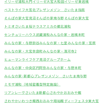
イリーゼ浦和大門
イリーゼ大宮大和田
イリーゼ東岩槻
ベストライフ大宮北
プレザンメゾン さいたま指扇
そんぽの家大宮見沼
そんぽの家南与野
そんぽの家大宮
トミオさいたま桜テラス
アミカの郷北浦和
センチュリーハウス武蔵浦和
みんなの家・岩槻本町
みんなの家・与野鈴谷
みんなの家・七里
みんなの家・宮原
みんなの家・大宮奈良町
みんなの家・清河寺2
ヒューマンライフケア見沼グループホーム
みんなの家・中央区円阿弥
みんなの家・与野本町
みんなの家･新都心
プレザンメゾン さいたま南与野
ミモザ浦和（地域密着型特定施設）
リアンレーヴさいたま新都心
さわやかおおみや館
さわやかいわつき館
西おおみや翔裕館
ディーフェスタ東大宮