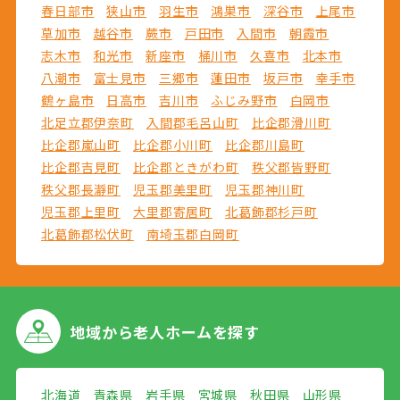
春日部市
狭山市
羽生市
鴻巣市
深谷市
上尾市
草加市
越谷市
蕨市
戸田市
入間市
朝霞市
志木市
和光市
新座市
桶川市
久喜市
北本市
八潮市
富士見市
三郷市
蓮田市
坂戸市
幸手市
鶴ヶ島市
日高市
吉川市
ふじみ野市
白岡市
北足立郡伊奈町
入間郡毛呂山町
比企郡滑川町
比企郡嵐山町
比企郡小川町
比企郡川島町
比企郡吉見町
比企郡ときがわ町
秩父郡皆野町
秩父郡長瀞町
児玉郡美里町
児玉郡神川町
児玉郡上里町
大里郡寄居町
北葛飾郡杉戸町
北葛飾郡松伏町
南埼玉郡白岡町
地域から
老人ホームを探す
北海道
青森県
岩手県
宮城県
秋田県
山形県