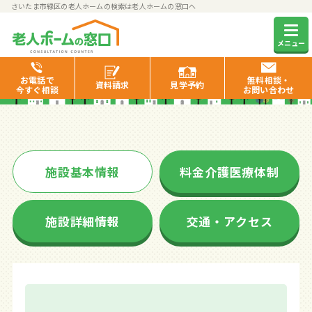
さいたま市緑区の老人ホームの検索は老人ホームの窓口へ
ケヤキ倶楽部東浦和
メニュー
お電話で
無料相談・
資料
請求
見学
予約
今すぐ相談
お問い合わせ
施設基本情報
料金介護医療体制
施設詳細情報
交通・アクセス