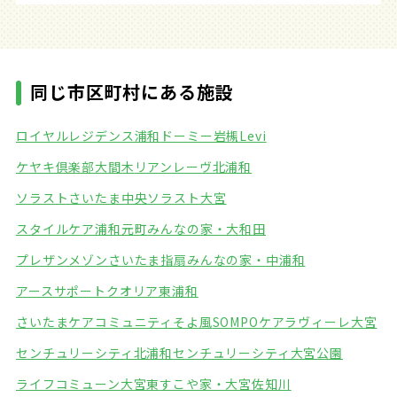
同じ市区町村にある施設
ロイヤルレジデンス浦和
ドーミー岩槻Levi
ケヤキ倶楽部大間木
リアンレーヴ北浦和
ソラストさいたま中央
ソラスト大宮
スタイルケア浦和元町
みんなの家・大和田
プレザンメゾンさいたま指扇
みんなの家・中浦和
アースサポートクオリア東浦和
さいたまケアコミュニティそよ風
SOMPOケアラヴィーレ大宮
センチュリーシティ北浦和
センチュリーシティ大宮公園
ライフコミューン大宮東
すこや家・大宮佐知川