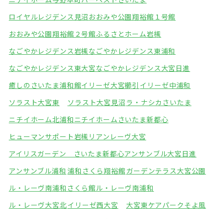
ロイヤルレジデンス見沼
おおみや公園翔裕館１号館
おおみや公園翔裕館２号館
ふるさとホーム岩槻
なごやかレジデンス岩槻
なごやかレジデンス東浦和
なごやかレジデンス東大宮
なごやかレジデンス大宮日進
癒しのさいたま浦和館
イリーゼ大宮櫛引
イリーゼ中浦和
ソラスト大宮東
ソラスト大宮見沼
ラ・ナシカさいたま
ニチイホーム北浦和
ニチイホームさいたま新都心
ヒューマンサポート岩槻
リアンレーヴ大宮
アイリスガーデン さいたま新都心
アンサンブル大宮日進
アンサンブル浦和
浦和さくら翔裕館
ガーデンテラス大宮公園
ル・レーヴ南浦和さくら館
ル・レーヴ南浦和
ル・レーヴ大宮北
イリーゼ西大宮
大宮東ケアパークそよ風