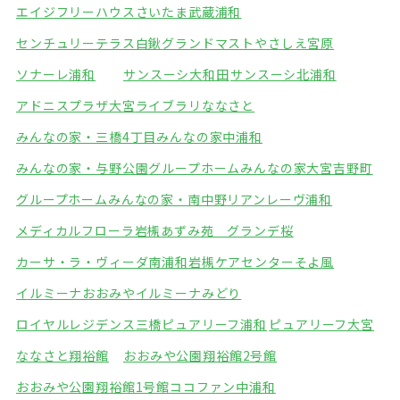
エイジフリーハウスさいたま武蔵浦和
センチュリーテラス白鍬
グランドマストやさしえ宮原
ソナーレ浦和
サンスーシ大和田
サンスーシ北浦和
アドニスプラザ大宮
ライブラリななさと
みんなの家・三橋4丁目
みんなの家中浦和
みんなの家・与野公園
グループホームみんなの家大宮吉野町
グループホームみんなの家・南中野
リアンレーヴ浦和
メディカルフローラ岩槻
あずみ苑 グランデ桜
カーサ・ラ・ヴィーダ南浦和
岩槻ケアセンターそよ風
イルミーナおおみや
イルミーナみどり
ロイヤルレジデンス三橋
ピュアリーフ浦和
ピュアリーフ大宮
ななさと翔裕館
おおみや公園翔裕館2号館
おおみや公園翔裕館1号館
ココファン中浦和