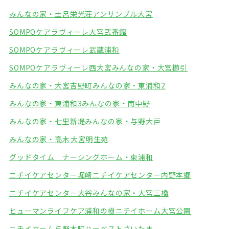
みんなの家・土呂栄光荘
アンサンブル大宮
SOMPOケアラヴィーレ大宮弐番館
SOMPOケアラヴィーレ武蔵浦和
SOMPOケアラヴィーレ西大宮
みんなの家・大宮櫛引
みんなの家・大宮吉野町
みんなの家・東浦和2
みんなの家・東浦和3
みんなの家・南中野
みんなの家・七里新堤
みんなの家・与野大戸
みんなの家・高木
大宮明生苑
グッドタイム ナーシングホーム・東浦和
ニチイケアセンター堀崎
ニチイケアセンター内野本郷
ニチイケアセンター大谷
みんなの家・大宮三橋
ヒューマンライフケア浦和の樹
ニチイホーム大宮公園
ニチイホーム与野本町
ハーベストさいたま