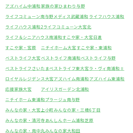
アズハイム中浦和
家族の家ひまわり与野
ライフコミューン南与野
メディス武蔵浦和
ライフハウス浦和
ライフハウス浦和2
ライフコミューン大宮北
ライフ＆シニアハウス南浦和
すこや家・大宮日進
すこや家・宮原
ニチイホーム大宮
すこや家・東浦和
ベストライフ大宮
ベストライフ南浦和
ベストライフ与野
ベストライフさいたま
ベストライフ東大宮
ラ・ヴィ南浦和Ⅱ
ロイヤルレジデンス大宮
アズハイム南浦和
アズハイム東浦和
応援家族大宮
アイリスガーデン北浦和
ニチイホーム東浦和
プラージュ南与野
みんなの家・大宮上小町
みんなの家・三橋6丁目
みんなの家・清河寺
あんしんホーム浦和芝原
みんなの家・南中丸
みんなの家大和田