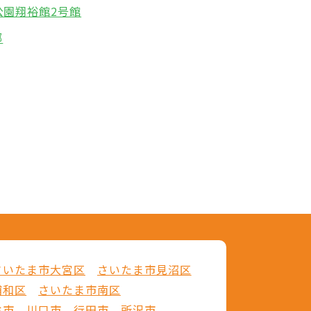
公園翔裕館2号館
郷
さいたま市大宮区
さいたま市見沼区
浦和区
さいたま市南区
谷市
川口市
行田市
所沢市