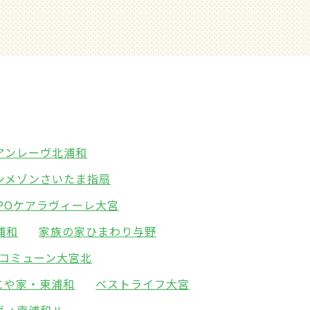
アンレーヴ北浦和
ンメゾンさいたま指扇
MPOケアラヴィーレ大宮
浦和
家族の家ひまわり与野
コミューン大宮北
こや家・東浦和
ベストライフ大宮