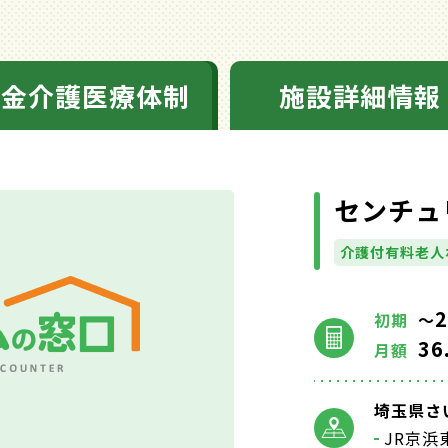
料金介護医療体制
施設詳細情報
センチュ
介護付有料老人
2
初期
～
36
月額
埼玉県さい
JR京浜