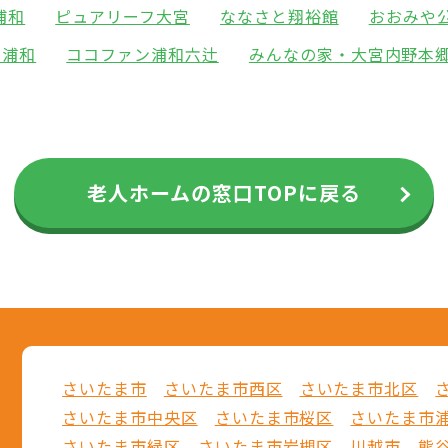
浦和
ピュアリーフ大宮
ななさと翔裕館
おおみや
中浦和
ココファン浦和六辻
みんなの家・大宮内野本
老人ホームの窓口TOPに戻る
さいたま市
さいたま市西区
さいたま市北区
さいたま市中央区
さいたま市桜区
さいたま市
さいたま市緑区
さいたま市岩槻区
川越市
熊