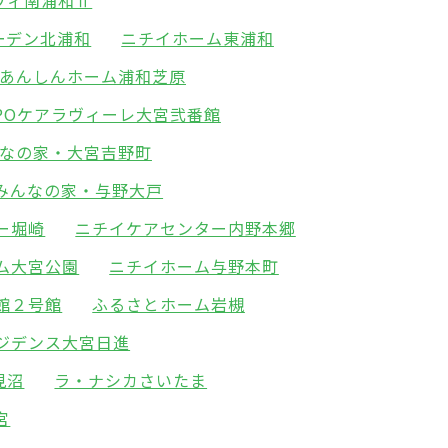
ヴィ南浦和Ⅱ
ーデン北浦和
ニチイホーム東浦和
あんしんホーム浦和芝原
MPOケアラヴィーレ大宮弐番館
なの家・大宮吉野町
みんなの家・与野大戸
ー堀崎
ニチイケアセンター内野本郷
ム大宮公園
ニチイホーム与野本町
館２号館
ふるさとホーム岩槻
ジデンス大宮日進
見沼
ラ・ナシカさいたま
宮