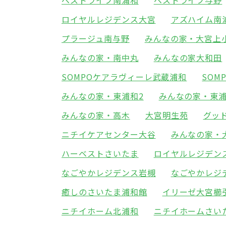
ベストライフ南浦和
ベストライフ与野
ロイヤルレジデンス大宮
アズハイム南
プラージュ南与野
みんなの家・大宮上
みんなの家・南中丸
みんなの家大和田
SOMPOケアラヴィーレ武蔵浦和
SOM
みんなの家・東浦和2
みんなの家・東浦
みんなの家・高木
大宮明生苑
グッ
ニチイケアセンター大谷
みんなの家・
ハーベストさいたま
ロイヤルレジデン
なごやかレジデンス岩槻
なごやかレジ
癒しのさいたま浦和館
イリーゼ大宮櫛
ニチイホーム北浦和
ニチイホームさい