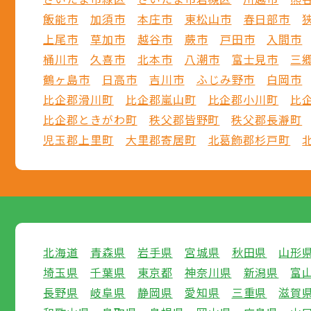
飯能市
加須市
本庄市
東松山市
春日部市
上尾市
草加市
越谷市
蕨市
戸田市
入間市
桶川市
久喜市
北本市
八潮市
富士見市
三
鶴ヶ島市
日高市
吉川市
ふじみ野市
白岡市
比企郡滑川町
比企郡嵐山町
比企郡小川町
比
比企郡ときがわ町
秩父郡皆野町
秩父郡長瀞町
児玉郡上里町
大里郡寄居町
北葛飾郡杉戸町
北海道
青森県
岩手県
宮城県
秋田県
山形
埼玉県
千葉県
東京都
神奈川県
新潟県
富
長野県
岐阜県
静岡県
愛知県
三重県
滋賀