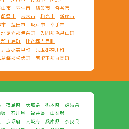
狭山市
羽生市
鴻巣市
深谷市
朝霞市
志木市
和光市
新座市
郷市
蓮田市
坂戸市
幸手市
北足立郡伊奈町
入間郡毛呂山町
企郡川島町
比企郡吉見町
児玉郡美里町
児玉郡神川町
北葛飾郡松伏町
南埼玉郡白岡町
県
福島県
茨城県
栃木県
群馬県
山県
石川県
福井県
山梨県
県
京都府
大阪府
兵庫県
奈良県