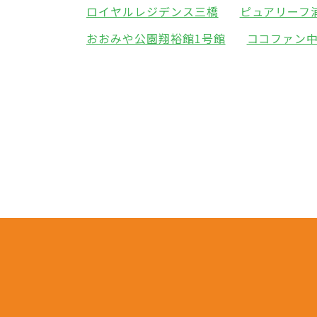
ロイヤルレジデンス三橋
ピュアリーフ
おおみや公園翔裕館1号館
ココファン