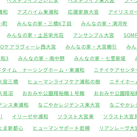
ベストライフさいたま
ベストライフ東大宮
ラ・
浦和
アズハイム東浦和
応援家族大宮
アイリスガ
小町
みんなの家・三橋6丁目
みんなの家・清河寺
みんなの家・土呂栄光荘
アンサンブル大宮
SO
POケアラヴィーレ西大宮
みんなの家・大宮櫛引
みん
和3
みんなの家・南中野
みんなの家・七里新堤
ドタイム ナーシングホーム・東浦和
ニチイケアセンタ
大宮三橋
ヒューマンライフケア浦和の樹
ニチイホー
ス見沼
おおみや公園翔裕館１号館
おおみや公園翔裕
デンス東浦和
なごやかレジデンス東大宮
なごやかレ
引
イリーゼ中浦和
ソラスト大宮東
ソラスト大宮
たま新都心
ヒューマンサポート岩槻
リアンレーヴ大