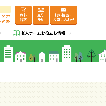
資料
見学
無料相談・
-9477
請求
予約
お問い合わせ
-9405
和
老人ホーム
お役立ち情報