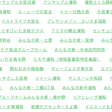
ンサンブル大宮日進
アンサンブル浦和
浦和さくら翔
南浦和
ル・レーヴ大宮北
イリーゼ西大宮
大宮東
ベストライフ大宮北
プレザンメゾン さいたま指扇
トミオさいたま桜テラス
アミカの郷北浦和
センチュ
野鈴谷
みんなの家・七里
みんなの家・宮原
みん
フケア見沼グループホーム
みんなの家・中央区円阿弥
さいたま南与野
ミモザ浦和（地域密着型特定施設）
館
西おおみや翔裕館
ディーフェスタ東大宮
エイ
トやさしえ宮原
ソナーレ浦和
サンスーシ大和田
と
みんなの家・三橋4丁目
みんなの家中浦和
み
グループホームみんなの家・南中野
リアンレーヴ浦和
ィーダ南浦和
岩槻ケアセンターそよ風
イルミーナお