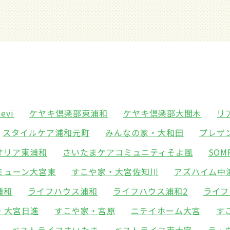
vi
ケヤキ倶楽部東浦和
ケヤキ倶楽部大間木
リ
スタイルケア浦和元町
みんなの家・大和田
プレザ
オリア東浦和
さいたまケアコミュニティそよ風
SO
ミューン大宮東
すこや家・大宮佐知川
アズハイム中
浦和
ライフハウス浦和
ライフハウス浦和2
ライフ
・大宮日進
すこや家・宮原
ニチイホーム大宮
す