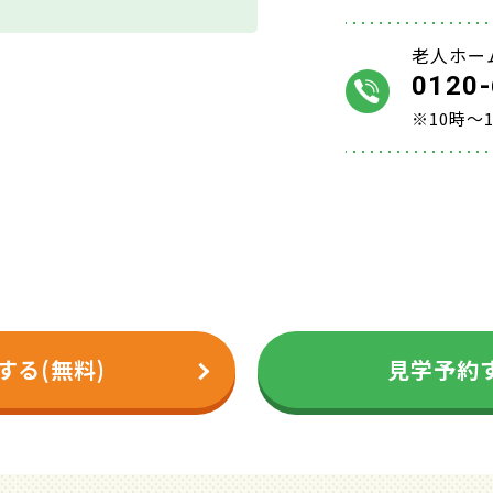
老人ホー
0120-
※10時～
する(無料)
見学予約す