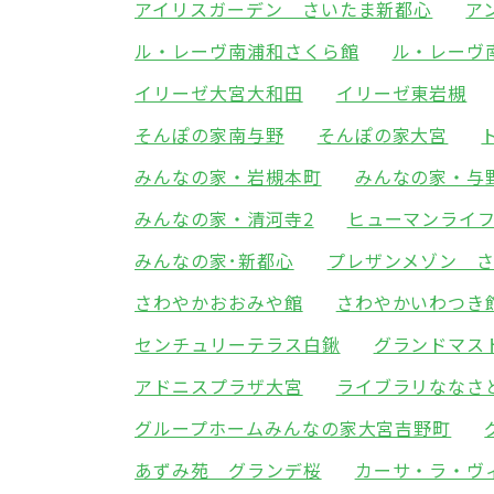
アイリスガーデン さいたま新都心
ア
ル・レーヴ南浦和さくら館
ル・レーヴ
イリーゼ大宮大和田
イリーゼ東岩槻
そんぽの家南与野
そんぽの家大宮
みんなの家・岩槻本町
みんなの家・与
みんなの家・清河寺2
ヒューマンライ
みんなの家･新都心
プレザンメゾン 
さわやかおおみや館
さわやかいわつき
センチュリーテラス白鍬
グランドマス
アドニスプラザ大宮
ライブラリななさ
グループホームみんなの家大宮吉野町
あずみ苑 グランデ桜
カーサ・ラ・ヴ