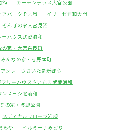
裕館
ガーデンテラス大宮公園
ケアパークそよ風
イリーゼ浦和大門
そんぽの家大宮見沼
リーハウス武蔵浦和
なの家・大宮奈良町
みんなの家・与野本町
リアンレーヴさいたま新都心
ジフリーハウスさいたま武蔵浦和
サンスーシ北浦和
んなの家・与野公園
メディカルフローラ岩槻
おみや
イルミーナみどり