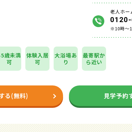
老人ホー
0120-
※10時～
65歳未満
体験入居
大浴場あ
最寄駅か
可
可
り
ら近い
する(無料)
見学予約す