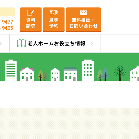
資料
見学
無料相談・
-9477
請求
予約
お問い合わせ
-9405
老人ホーム
お役立ち情報