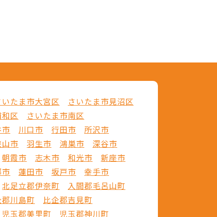
さいたま市大宮区
さいたま市見沼区
浦和区
さいたま市南区
谷市
川口市
行田市
所沢市
狭山市
羽生市
鴻巣市
深谷市
朝霞市
志木市
和光市
新座市
郷市
蓮田市
坂戸市
幸手市
北足立郡伊奈町
入間郡毛呂山町
企郡川島町
比企郡吉見町
児玉郡美里町
児玉郡神川町