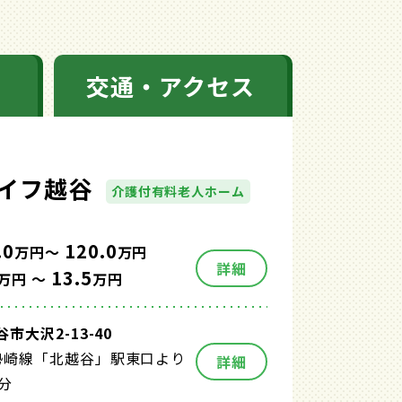
交通・アクセス
イフ越谷
介護付有料老人ホーム
.0
120.0
万円～
万円
詳細
13.5
万円 ～
万円
市大沢2-13-40
勢崎線「北越谷」駅東口より
詳細
分