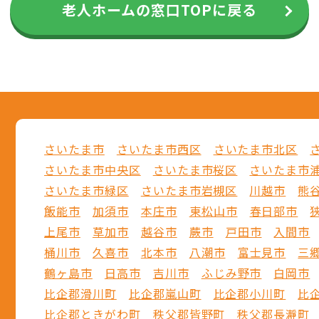
老人ホームの窓口TOPに戻る
さいたま市
さいたま市西区
さいたま市北区
さいたま市中央区
さいたま市桜区
さいたま市
さいたま市緑区
さいたま市岩槻区
川越市
熊
飯能市
加須市
本庄市
東松山市
春日部市
上尾市
草加市
越谷市
蕨市
戸田市
入間市
桶川市
久喜市
北本市
八潮市
富士見市
三
鶴ヶ島市
日高市
吉川市
ふじみ野市
白岡市
比企郡滑川町
比企郡嵐山町
比企郡小川町
比
比企郡ときがわ町
秩父郡皆野町
秩父郡長瀞町