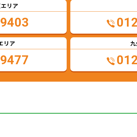
東エリア
-9403
01
エリア
九
-9477
01