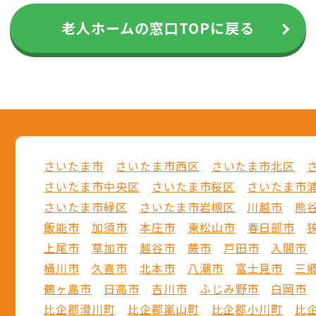
老人ホームの窓口TOPに戻る
さいたま市
さいたま市西区
さいたま市北区
さいたま市中央区
さいたま市桜区
さいたま市
さいたま市緑区
さいたま市岩槻区
川越市
熊
飯能市
加須市
本庄市
東松山市
春日部市
上尾市
草加市
越谷市
蕨市
戸田市
入間市
桶川市
久喜市
北本市
八潮市
富士見市
三
鶴ヶ島市
日高市
吉川市
ふじみ野市
白岡市
比企郡滑川町
比企郡嵐山町
比企郡小川町
比