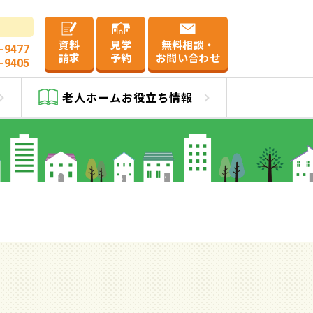
資料
見学
無料相談・
-9477
請求
予約
お問い合わせ
-9405
老人ホーム
お役立ち情報