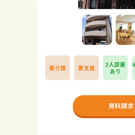
2人部屋
要介護
要支援
あり
資料請求