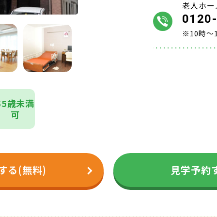
老人ホー
0120
※10時～
65歳未満
可
する(無料)
見学予約す