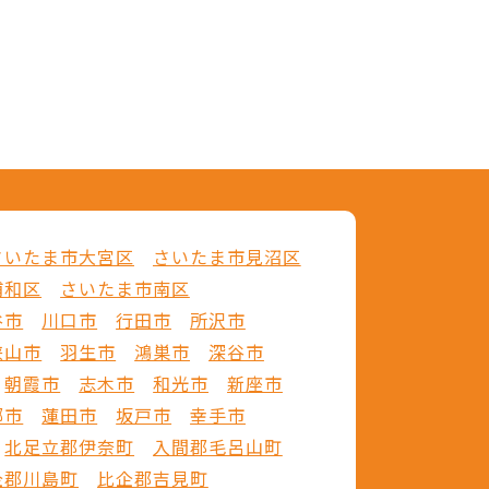
さいたま市大宮区
さいたま市見沼区
浦和区
さいたま市南区
谷市
川口市
行田市
所沢市
狭山市
羽生市
鴻巣市
深谷市
朝霞市
志木市
和光市
新座市
郷市
蓮田市
坂戸市
幸手市
北足立郡伊奈町
入間郡毛呂山町
企郡川島町
比企郡吉見町