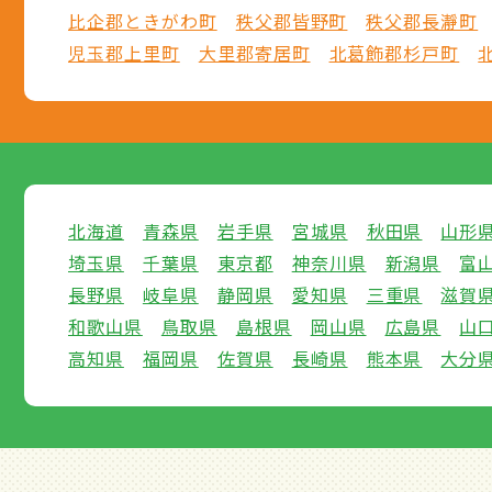
比企郡ときがわ町
秩父郡皆野町
秩父郡長瀞町
児玉郡上里町
大里郡寄居町
北葛飾郡杉戸町
北海道
青森県
岩手県
宮城県
秋田県
山形
埼玉県
千葉県
東京都
神奈川県
新潟県
富
長野県
岐阜県
静岡県
愛知県
三重県
滋賀
和歌山県
鳥取県
島根県
岡山県
広島県
山
高知県
福岡県
佐賀県
長崎県
熊本県
大分