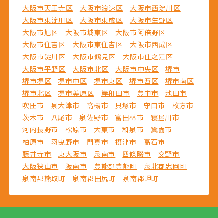
大阪市天王寺区
大阪市浪速区
大阪市西淀川区
大阪市東淀川区
大阪市東成区
大阪市生野区
大阪市旭区
大阪市城東区
大阪市阿倍野区
大阪市住吉区
大阪市東住吉区
大阪市西成区
大阪市淀川区
大阪市鶴見区
大阪市住之江区
大阪市平野区
大阪市北区
大阪市中央区
堺市
堺市堺区
堺市中区
堺市東区
堺市西区
堺市南区
堺市北区
堺市美原区
岸和田市
豊中市
池田市
吹田市
泉大津市
高槻市
貝塚市
守口市
枚方市
茨木市
八尾市
泉佐野市
富田林市
寝屋川市
河内長野市
松原市
大東市
和泉市
箕面市
柏原市
羽曳野市
門真市
摂津市
高石市
藤井寺市
東大阪市
泉南市
四條畷市
交野市
大阪狭山市
阪南市
豊能郡豊能町
泉北郡忠岡町
泉南郡熊取町
泉南郡田尻町
泉南郡岬町