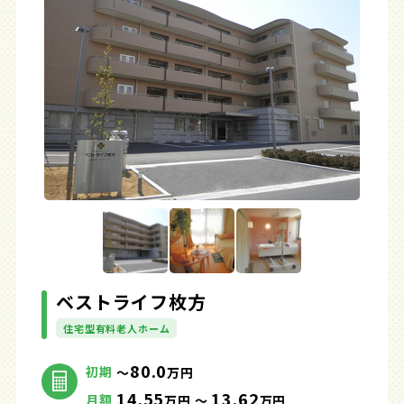
ベストライフ枚方
住宅型有料老人ホーム
80.0
初期
～
万円
14.55
13.62
月額
万円 ～
万円