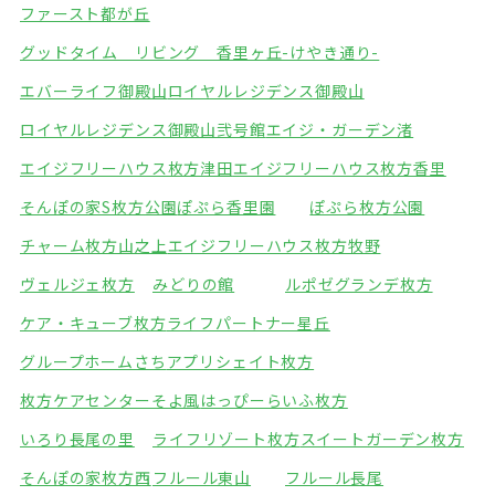
ファースト都が丘
グッドタイム リビング 香里ヶ丘-けやき通り-
エバーライフ御殿山
ロイヤルレジデンス御殿山
ロイヤルレジデンス御殿山弐号館
エイジ・ガーデン渚
エイジフリーハウス枚方津田
エイジフリーハウス枚方香里
そんぽの家S枚方公園
ぽぷら香里園
ぽぷら枚方公園
チャーム枚方山之上
エイジフリーハウス枚方牧野
ヴェルジェ枚方
みどりの館
ルポゼグランデ枚方
ケア・キューブ枚方
ライフパートナー星丘
グループホームさち
アプリシェイト枚方
枚方ケアセンターそよ風
はっぴーらいふ枚方
いろり長尾の里
ライフリゾート枚方
スイートガーデン枚方
そんぽの家枚方西
フルール東山
フルール長尾