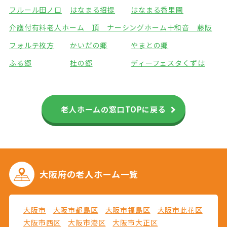
フルール田ノ口
はなまる招提
はなまる香里園
介護付有料老人ホーム 頂
ナーシングホーム十和音 藤阪
フォルテ枚方
かいだの郷
やまとの郷
ふる郷
杜の郷
ディーフェスタくずは
老人ホームの窓口TOPに戻る
大阪府の
老人ホーム一覧
大阪市
大阪市都島区
大阪市福島区
大阪市此花区
大阪市西区
大阪市港区
大阪市大正区