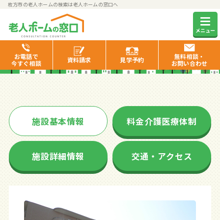
枚方市の老人ホームの検索は老人ホームの窓口へ
ベストライフ枚方
メニュー
お電話で
無料相談・
資料
請求
見学
予約
今すぐ相談
お問い合わせ
施設基本情報
料金介護医療体制
施設詳細情報
交通・アクセス