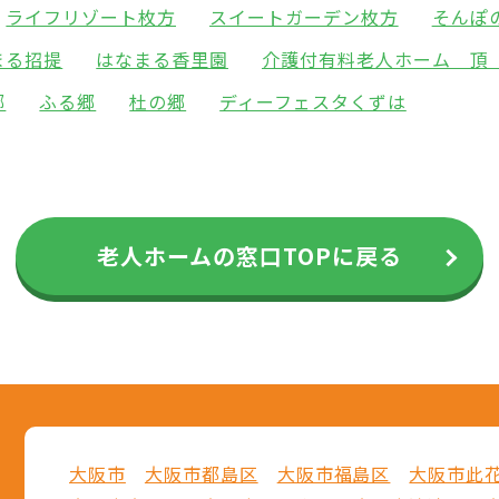
ライフリゾート枚方
スイートガーデン枚方
そんぽ
まる招提
はなまる香里園
介護付有料老人ホーム 
郷
ふる郷
杜の郷
ディーフェスタくずは
老人ホームの窓口TOPに戻る
大阪市
大阪市都島区
大阪市福島区
大阪市此