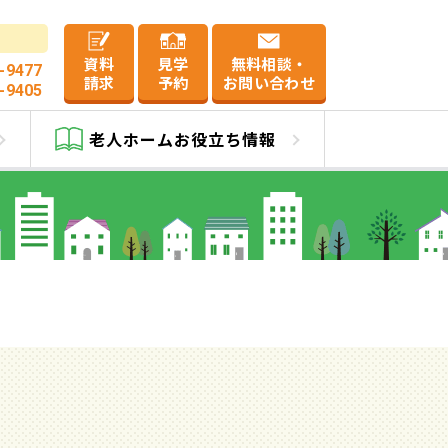
資料
見学
無料相談・
-9477
請求
予約
お問い合わせ
-9405
老人ホーム
お役立ち情報