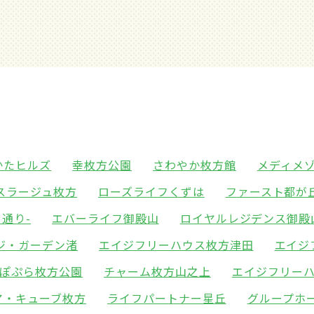
かたヒルズ
幸枚方公園
さわやか枚方館
メディメ
スラージュ枚方
ローズライフくずは
ファースト都が
通り-
エバーライフ御殿山
ロイヤルレジデンス御殿
ジ・ガーデン渚
エイジフリーハウス枚方津田
エイジ
ぽぷら枚方公園
チャーム枚方山之上
エイジフリー
ア・キューブ枚方
ライフパートナー星丘
グループホ