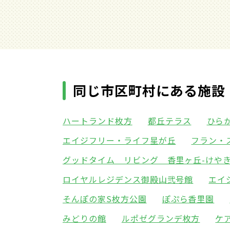
同じ市区町村にある施設
ハートランド枚方
都丘テラス
ひら
エイジフリー・ライフ星が丘
フラン・
グッドタイム リビング 香里ヶ丘-けやき
ロイヤルレジデンス御殿山弐号館
エイ
そんぽの家S枚方公園
ぽぷら香里園
みどりの館
ルポゼグランデ枚方
ケ