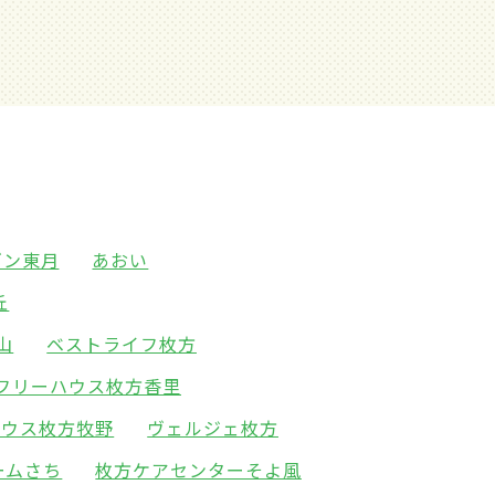
ゾン東月
あおい
丘
山
ベストライフ枚方
フリーハウス枚方香里
ハウス枚方牧野
ヴェルジェ枚方
ームさち
枚方ケアセンターそよ風