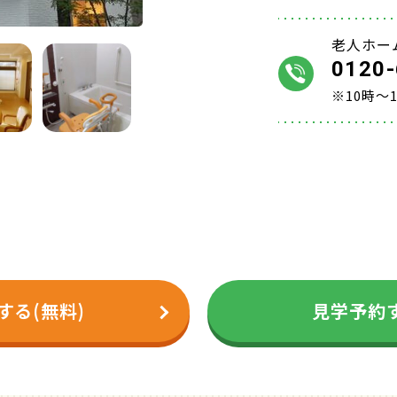
老人ホー
0120-
※10時～
する(無料)
見学予約す