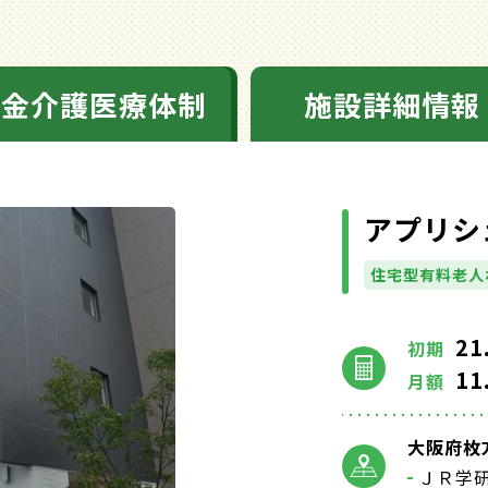
料金介護医療体制
施設詳細情報
アプリシ
住宅型有料老人
21
初期
11
月額
大阪府枚方
ＪＲ学