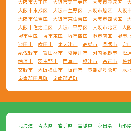
大阪市大正区
大阪市天王寺区
大阪市浪速区
大阪市東成区
大阪市生野区
大阪市旭区
大阪
大阪市住吉区
大阪市東住吉区
大阪市西成区
大阪市住之江区
大阪市平野区
大阪市北区
大
堺市中区
堺市東区
堺市西区
堺市南区
堺市
池田市
吹田市
泉大津市
高槻市
貝塚市
守
泉佐野市
富田林市
寝屋川市
河内長野市
松
柏原市
羽曳野市
門真市
摂津市
高石市
藤
交野市
大阪狭山市
阪南市
豊能郡豊能町
泉
泉南郡田尻町
泉南郡岬町
北海道
青森県
岩手県
宮城県
秋田県
山形