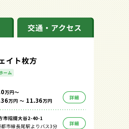
交通・アクセス
ェイト枚方
ホーム
.0
万円～
詳細
.36
11.36
万円 ～
万円
市招提大谷2-40-1
詳細
研都市線長尾駅よりバス3分