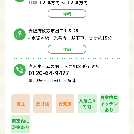
12.4
12.4
月額
万円 ～
万円
詳細
大阪府枚方市出口1-5-25
京阪本線「光善寺」駅下車、徒歩約15分
詳細
老人ホームの窓口入居相談ダイヤル
0120-64-9477
※10時～17時(日・祝休)
居室内に
入居金0
自立
要介護
要支援
キッチン
円可
あり
居室内に
浴室あり