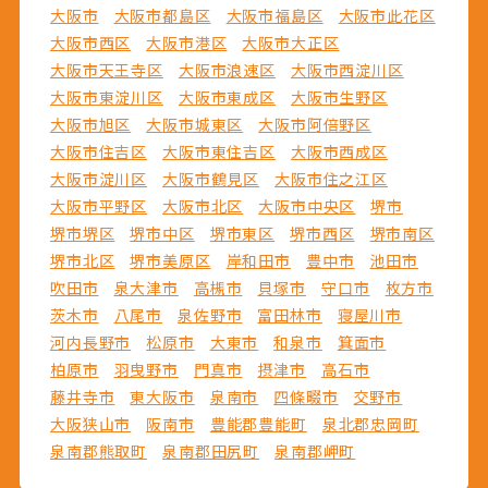
大阪市
大阪市都島区
大阪市福島区
大阪市此花区
大阪市西区
大阪市港区
大阪市大正区
大阪市天王寺区
大阪市浪速区
大阪市西淀川区
大阪市東淀川区
大阪市東成区
大阪市生野区
大阪市旭区
大阪市城東区
大阪市阿倍野区
大阪市住吉区
大阪市東住吉区
大阪市西成区
大阪市淀川区
大阪市鶴見区
大阪市住之江区
大阪市平野区
大阪市北区
大阪市中央区
堺市
堺市堺区
堺市中区
堺市東区
堺市西区
堺市南区
堺市北区
堺市美原区
岸和田市
豊中市
池田市
吹田市
泉大津市
高槻市
貝塚市
守口市
枚方市
茨木市
八尾市
泉佐野市
富田林市
寝屋川市
河内長野市
松原市
大東市
和泉市
箕面市
柏原市
羽曳野市
門真市
摂津市
高石市
藤井寺市
東大阪市
泉南市
四條畷市
交野市
大阪狭山市
阪南市
豊能郡豊能町
泉北郡忠岡町
泉南郡熊取町
泉南郡田尻町
泉南郡岬町