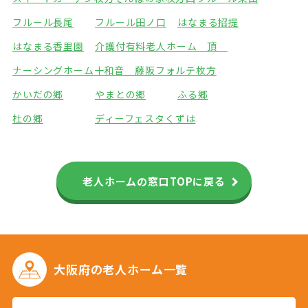
フルール長尾
フルール田ノ口
はなまる招提
はなまる香里園
介護付有料老人ホーム 頂
ナーシングホーム十和音 藤阪
フォルテ枚方
かいだの郷
やまとの郷
ふる郷
杜の郷
ディーフェスタくずは
老人ホームの窓口TOPに戻る
大阪府の
老人ホーム一覧