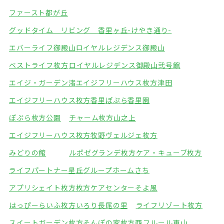
ファースト都が丘
グッドタイム リビング 香里ヶ丘-けやき通り-
エバーライフ御殿山
ロイヤルレジデンス御殿山
ベストライフ枚方
ロイヤルレジデンス御殿山弐号館
エイジ・ガーデン渚
エイジフリーハウス枚方津田
エイジフリーハウス枚方香里
ぽぷら香里園
ぽぷら枚方公園
チャーム枚方山之上
エイジフリーハウス枚方牧野
ヴェルジェ枚方
みどりの館
ルポゼグランデ枚方
ケア・キューブ枚方
ライフパートナー星丘
グループホームさち
アプリシェイト枚方
枚方ケアセンターそよ風
はっぴーらいふ枚方
いろり長尾の里
ライフリゾート枚方
スイートガーデン枚方
そんぽの家枚方西
フルール東山