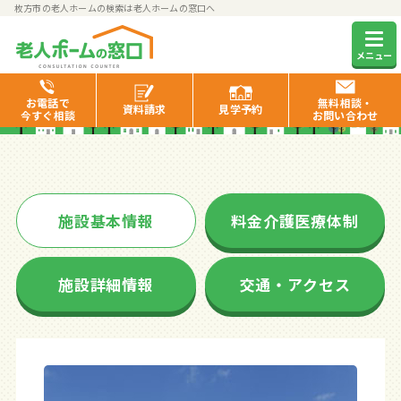
枚方市の老人ホームの検索は老人ホームの窓口へ
そんぽの家S枚方公園
メニュー
お電話で
無料相談・
資料
請求
見学
予約
今すぐ相談
お問い合わせ
施設基本情報
料金介護医療体制
施設詳細情報
交通・アクセス