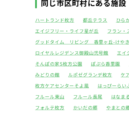
同じ市区町村にある施設
ハートランド枚方
都丘テラス
ひら
エイジフリー・ライフ星が丘
フラン・
グッドタイム リビング 香里ヶ丘-けやき
ロイヤルレジデンス御殿山弐号館
エイ
そんぽの家S枚方公園
ぽぷら香里園
みどりの館
ルポゼグランデ枚方
ケ
枚方ケアセンターそよ風
はっぴーらい
フルール東山
フルール長尾
はなま
フォルテ枚方
かいだの郷
やまとの