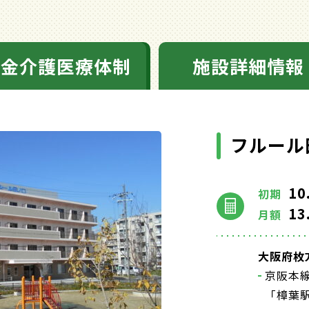
料金介護医療体制
施設詳細情報
フルール
10
初期
13
月額
大阪府枚
京阪本
「樟葉駅