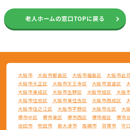
老人ホームの窓口TOPに戻る
大阪市
大阪市都島区
大阪市福島区
大阪市此
大阪市大正区
大阪市天王寺区
大阪市浪速区
大阪市東成区
大阪市生野区
大阪市旭区
大阪
大阪市住吉区
大阪市東住吉区
大阪市西成区
大阪市住之江区
大阪市平野区
大阪市北区
大
堺市中区
堺市東区
堺市西区
堺市南区
堺市
池田市
吹田市
泉大津市
高槻市
貝塚市
守