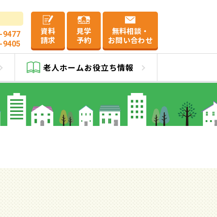
資料
見学
無料相談・
-9477
請求
予約
お問い合わせ
-9405
老人ホーム
お役立ち情報