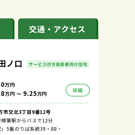
交通・アクセス
田ノ口
サービス付き高齢者向け住宅
.0
万円
詳細
.8
9.25
万円 ～
万円
方市交北3丁目9番12号
線樟葉駅からバスで12分
」5番のりば系統39・88・