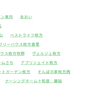
ゾン東月
あおい
丘
山
ベストライフ枚方
フリーハウス枚方香里
ハウス枚方牧野
ヴェルジェ枚方
ームさち
アプリシェイト枚方
ートガーデン枚方
そんぽの家枚方西
ナーシングホーム十和音 藤阪