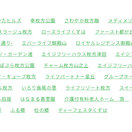
かたヒルズ
幸枚方公園
さわやか枚方館
メディメ
スラージュ枚方
ローズライフくずは
ファースト都が
通り-
エバーライフ御殿山
ロイヤルレジデンス御殿
ジ・ガーデン渚
エイジフリーハウス枚方津田
エイジ
ぽぷら枚方公園
チャーム枚方山之上
エイジフリー
ア・キューブ枚方
ライフパートナー星丘
グループホ
ふ枚方
いろり長尾の里
ライフリゾート枚方
スイ
る招提
はなまる香里園
介護付有料老人ホーム 頂
郷
ふる郷
杜の郷
ディーフェスタくずは