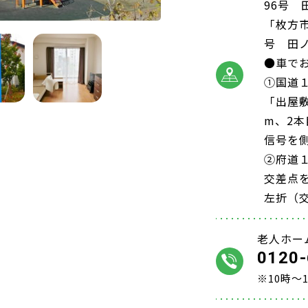
96号 
「枚方市
号 田ノ
●車で
①国道
「出屋敷
m、2
信号を
②府道
交差点を
左折（
老人ホー
0120-
※10時～