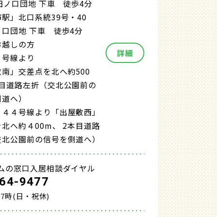
田ノ口団地 下車 徒歩4分
駅」北口系統39号・40
口団地 下車 徒歩4分
お越しの方
詳細
１号線より
南」交差点を北へ約500
本目道路左折（交北公園前の
側道へ）
１４４号線より「出屋敷西」
北へ約４00m、 2本目道路
交北公園前の信号を側道へ）
ムの窓口入居相談ダイヤル
64-9477
17時(日・祝休)