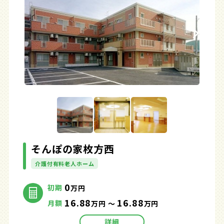
そんぽの家枚方西
介護付有料老人ホーム
0
初期
万円
16.88
16.88
月額
万円 ～
万円
詳細