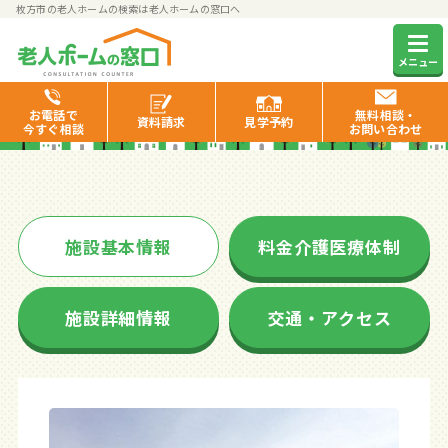
枚方市の老人ホームの検索は老人ホームの窓口へ
そんぽの家枚方西
メニュー
お電話で
無料相談・
資料
請求
見学
予約
今すぐ相談
お問い合わせ
施設基本情報
料金介護医療体制
施設詳細情報
交通・アクセス