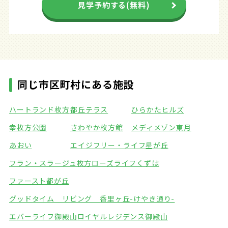
見学予約する(無料)
同じ市区町村にある施設
ハートランド枚方
都丘テラス
ひらかたヒルズ
幸枚方公園
さわやか枚方館
メディメゾン東月
あおい
エイジフリー・ライフ星が丘
フラン・スラージュ枚方
ローズライフくずは
ファースト都が丘
グッドタイム リビング 香里ヶ丘-けやき通り-
エバーライフ御殿山
ロイヤルレジデンス御殿山