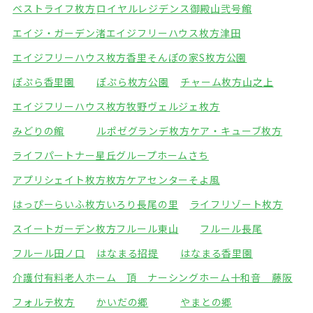
ベストライフ枚方
ロイヤルレジデンス御殿山弐号館
エイジ・ガーデン渚
エイジフリーハウス枚方津田
エイジフリーハウス枚方香里
そんぽの家S枚方公園
ぽぷら香里園
ぽぷら枚方公園
チャーム枚方山之上
エイジフリーハウス枚方牧野
ヴェルジェ枚方
みどりの館
ルポゼグランデ枚方
ケア・キューブ枚方
ライフパートナー星丘
グループホームさち
アプリシェイト枚方
枚方ケアセンターそよ風
はっぴーらいふ枚方
いろり長尾の里
ライフリゾート枚方
スイートガーデン枚方
フルール東山
フルール長尾
フルール田ノ口
はなまる招提
はなまる香里園
介護付有料老人ホーム 頂
ナーシングホーム十和音 藤阪
フォルテ枚方
かいだの郷
やまとの郷