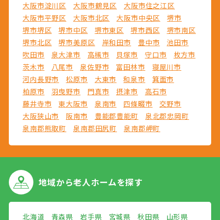
大阪市淀川区
大阪市鶴見区
大阪市住之江区
大阪市平野区
大阪市北区
大阪市中央区
堺市
堺市堺区
堺市中区
堺市東区
堺市西区
堺市南区
堺市北区
堺市美原区
岸和田市
豊中市
池田市
吹田市
泉大津市
高槻市
貝塚市
守口市
枚方市
茨木市
八尾市
泉佐野市
富田林市
寝屋川市
河内長野市
松原市
大東市
和泉市
箕面市
柏原市
羽曳野市
門真市
摂津市
高石市
藤井寺市
東大阪市
泉南市
四條畷市
交野市
大阪狭山市
阪南市
豊能郡豊能町
泉北郡忠岡町
泉南郡熊取町
泉南郡田尻町
泉南郡岬町
地域から
老人ホームを探す
北海道
青森県
岩手県
宮城県
秋田県
山形県